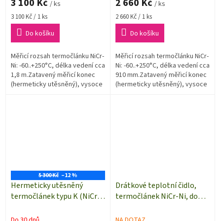
3 100 Kč
2 660 Kč
/ ks
/ ks
Měrná
Měrná
3 100 Kč / 1 ks
2 660 Kč / 1 ks
cena:
cena:
Do košíku
Do košíku
Měřicí rozsah termočlánku NiCr-
Měřicí rozsah termočlánku NiCr-
Ni: -60..+250°C, délka vedení cca
Ni: -60..+250°C, délka vedení cca
1,8 m.Zatavený měřicí konec
910 mm.Zatavený měřicí konec
(hermeticky utěsněný), vysoce
(hermeticky utěsněný), vysoce
odolné proti chemikáliím a
odolné proti chemikáliím a
olejům, snadno se...
olejům, snadno...
5 300 Kč
–12 %
Hermeticky utěsněný
Drátkové teplotní čidlo,
termočlánek typu K (NiCr-
termočlánek NiCr-Ni, do
Ni) s celo-teflonovou
400°C, délka 8 m
izolací | miniaturní
Do 30 dnů
NA DOTAZ