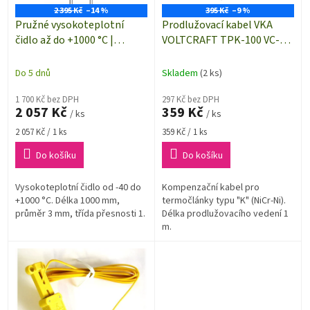
ů
o
2 395 Kč
–14 %
395 Kč
–9 %
d
Pružné vysokoteplotní
Prodlužovací kabel VKA
u
čidlo až do +1000 °C |
VOLTCRAFT TPK-100 VC-
k
termočlánek typu K (NiCr-
8307375 | délka 1 m | pro
t
Ni) | pro měření teploty
termočlánky typu "K"
Do 5 dnů
Skladem
(2 ks)
ů
okolního vzduchu / emisí
apod.
1 700 Kč bez DPH
297 Kč bez DPH
2 057 Kč
359 Kč
/ ks
/ ks
Měrná
Měrná
2 057 Kč / 1 ks
359 Kč / 1 ks
cena:
cena:
Do košíku
Do košíku
Vysokoteplotní čidlo od -40 do
Kompenzační kabel pro
+1000 °C. Délka 1000 mm,
termočlánky typu "K" (NiCr-Ni).
průměr 3 mm, třída přesnosti 1.
Délka prodlužovacího vedení 1
m.