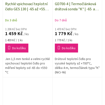
Rychlé vpichovací teplotní
GD700-4 | Termočlánková
čidlo GES 130 | -65 až +550
drátová sonda "K" | -65 až
°C | termočlánek typu "K"
+700 °C | délka 4 m
Do 3 dnů
Do 7 dnů
1 206 Kč bez DPH
1 470 Kč bez DPH
1 459 Kč
1 779 Kč
/ ks
/ ks
Měrná
Měrná
1 459 Kč / 1 ks
1 779 Kč / 1 ks
cena:
cena:
Do košíku
Do košíku
Jen 1,5 mm tenké a velmi rychlé
Drátové teplotní čidlo pro
vpichovací teplotní čidlo pro
vysoké teploty až +700°C,
měření teploty od -65 do +550
délka 4 m, termočlánek typu "K"
°C
(NiCr-Ni)