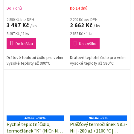
NiAl) | délka 4 metry
NiAl) | délka 3 metry
Do 7 dnů
Do 14 dnů
2 890 Kč bez DPH
2 200 Kč bez DPH
3 497 Kč
2 662 Kč
/ ks
/ ks
Měrná
Měrná
3 497 Kč / 1 ks
2 662 Kč / 1 ks
cena:
cena:
Do košíku
Do košíku
Drátové teplotní čidlo pro velmi
Drátové teplotní čidlo pro velmi
vysoké teploty až 980°C
vysoké teploty až 980°C
409 Kč
–14 %
945 Kč
–5 %
Rychlé teplotní čidlo,
Plášťový termočlánek NiCr-
termočlánek "K" (NiCr-Ni)
Ni | -200 až +1100 °C |