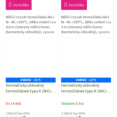
cena:
cena:
Do košíku
Do košíku
Měřicí rozsah termočlánku NiCr-
Měřicí rozsah termočlánku NiCr-
Ni: -60..+250°C, délka vedení cca
Ni: -60..+250°C, délka vedení cca
4,6 m.Zatavený měřicí konec
3 m.Zatavený měřicí konec
(hermeticky utěsněný), vysoce
(hermeticky utěsněný), vysoce
odolné proti chemikáliím a
odolné proti chemikáliím a
olejům, snadno se...
olejům, snadno se...
3 650 Kč
–15 %
3 040 Kč
–12 %
Hermeticky utěsněný
Hermeticky utěsněný
termočlánek typu K (NiCr-
termočlánek typu K (NiCr-
Ni) s celo-teflonovou
Ni) s celo-teflonovou
izolací | volné konce | 1,8
izolací | volné konce | 0,91
Do 14 dnů
Skladem
(1 ks)
metru
metru
2 562 Kč bez DPH
2 198 Kč bez DPH