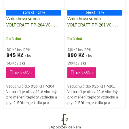
1 249 Kč
–24 %
969 Kč
–8 %
Vzduchová sonda
Vzduchová sonda
VOLTCRAFT TP-204 VC-
VOLTCRAFT TP-201 VC-
8307395, -100 až 600 °C, 115
8252875, -100 až 300 °C, 218
mm, typ senzoru=K
mm, typ senzoru=K
Do 3 dnů
Do 3 dnů
781 Kč bez DPH
736 Kč bez DPH
945 Kč
890 Kč
/ ks
/ ks
Měrná
Měrná
945 Kč / 1 ks
890 Kč / 1 ks
cena:
cena:
Do košíku
Do košíku
Vzduchu čidlo (typ K)TP-204
Vzduchu čidlo (typ K)TP-201
Voltcraft je obzvláště vhodný
Voltcraft je obzvláště vhodný
pro měření teploty vzduchu a
pro měření teploty vzduchu a
plynů. Přitom je čidlo pro
plynů. Přitom je čidlo pro
teplotním rozsahem-100 °C
teplotním rozsahem-100 °C
až600 °C, a tak jsou běžné
až300 °C, a tak jsou běžné
S
aplikace...
aplikace...
1
3
t
r
54
položek celkem