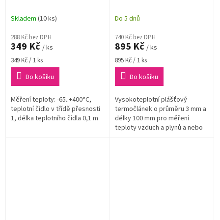
pro měření teploty vzduchu
ø3x100 mm | teplotní čidlo
| délka 0,1 m |
B+B Thermo-Technik K-
Skladem
(10 ks)
Do 5 dnů
H625 0100-30
288 Kč bez DPH
740 Kč bez DPH
349 Kč
895 Kč
/ ks
/ ks
Měrná
Měrná
349 Kč / 1 ks
895 Kč / 1 ks
cena:
cena:
Do košíku
Do košíku
Měření teploty: -65..+400°C,
Vysokoteplotní plášťový
teplotní čidlo v třídě přesnosti
termočlánek o průměru 3 mm a
1, délka teplotního čidla 0,1 m
délky 100 mm pro měření
teploty vzduch a plynů a nebo
také kapalin. Materiál měřicí
části teplotního čidla je
INCONEL 600.