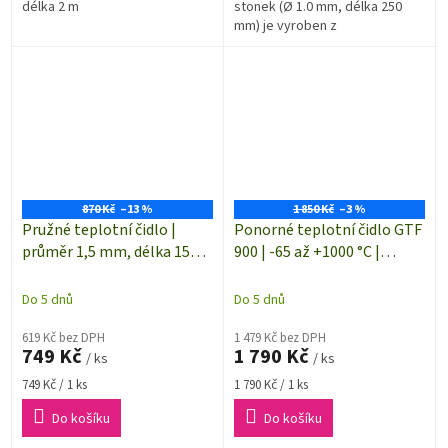
délka 2 m
stonek (Ø 1.0 mm, délka 250
mm) je vyroben z
tvarovatelného materiálu
INCONEL
870 Kč
–13 %
1 850 Kč
–3 %
Pružné teplotní čidlo |
Ponorné teplotní čidlo GTF
průměr 1,5 mm, délka 150
900 | -65 až +1000 °C |
mm | -200 až +1100 °C |
termočlánek typu "K"
termočlánek typu "K"
(NiCr-Ni)
Do 5 dnů
Do 5 dnů
619 Kč bez DPH
1 479 Kč bez DPH
749 Kč
1 790 Kč
/ ks
/ ks
Měrná
Měrná
749 Kč / 1 ks
1 790 Kč / 1 ks
cena:
cena:
Do košíku
Do košíku