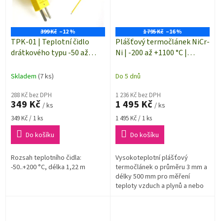
399 Kč
–12 %
1 795 Kč
–16 %
TPK-01 | Teplotní čidlo
Plášťový termočlánek NiCr-
drátkového typu -50 až
Ni | -200 až +1100 °C |
+200°C | termočlánek typu
∅3x500 mm | teplotní čidlo
"K" (NiCr-Ni)
B+B Thermo-Technik K-
Skladem
(7 ks)
Do 5 dnů
H625 0500-30
288 Kč bez DPH
1 236 Kč bez DPH
349 Kč
1 495 Kč
/ ks
/ ks
Měrná
Měrná
349 Kč / 1 ks
1 495 Kč / 1 ks
cena:
cena:
Do košíku
Do košíku
Rozsah teplotního čidla:
Vysokoteplotní plášťový
-50..+200 °C, délka 1,22 m
termočlánek o průměru 3 mm a
délky 500 mm pro měření
teploty vzduch a plynů a nebo
také kapalin. Materiál měřicí
části teplotního čidla je
INCONEL 600.