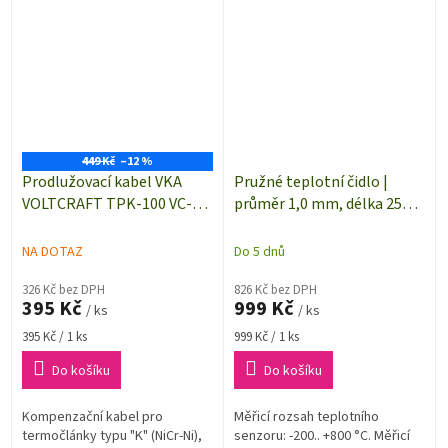
449 Kč
–12 %
Prodlužovací kabel VKA
Pružné teplotní čidlo |
VOLTCRAFT TPK-100 VC-
průměr 1,0 mm, délka 250
8307415 | délka 2 m | pro
mm | -200 až +800 °C |
termočlánky typu "K"
termočlánek typu "K"
NA DOTAZ
Do 5 dnů
326 Kč bez DPH
826 Kč bez DPH
395 Kč
999 Kč
/ ks
/ ks
Měrná
Měrná
395 Kč / 1 ks
999 Kč / 1 ks
cena:
cena:
Do košíku
Do košíku
Kompenzační kabel pro
Měřicí rozsah teplotního
termočlánky typu "K" (NiCr-Ni),
senzoru: -200.. +800 °C. Měřicí