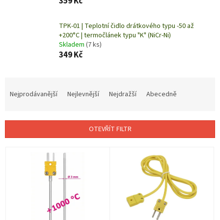
359 Kč
TPK-01 | Teplotní čidlo drátkového typu -50 až
+200°C | termočlánek typu "K" (NiCr-Ni)
Skladem
(7 ks)
349 Kč
Ř
a
Nejprodávanější
Nejlevnější
Nejdražší
Abecedně
z
e
n
OTEVŘÍT FILTR
í
p
V
r
ý
o
p
d
i
u
s
k
p
t
r