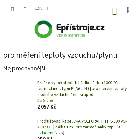
Přejít
na
CZK
NÁKUP
obsah
KOŠÍK
pro měření teploty vzduchu/plynu
Nejprodávanější
Pružné vysokoteplotní čidlo až do +1000 °C |
termočlánek typu K (NiCr-Ni) | pro měření teploty
okolního vzduchu / emisí apod.
Do 5 dnů
2 057 Kč
Prodlužovací kabel VKA VOLTCRAFT TPK-100 VC-
8307375 | délka 1 m | pro termočlánky typu "K"
Skladem
(2 ks)