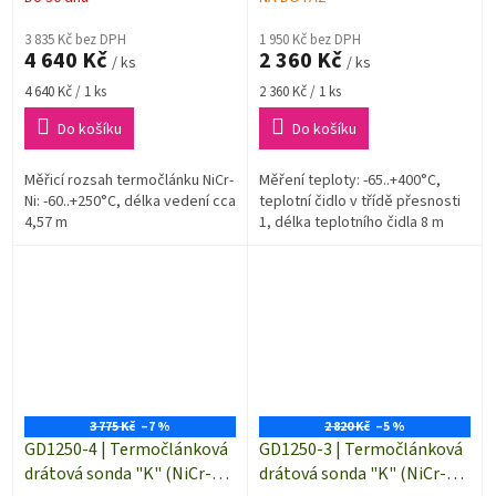
konektor |4,57 metrů
3 835 Kč bez DPH
1 950 Kč bez DPH
4 640 Kč
2 360 Kč
/ ks
/ ks
Měrná
Měrná
4 640 Kč / 1 ks
2 360 Kč / 1 ks
cena:
cena:
Do košíku
Do košíku
Měřicí rozsah termočlánku NiCr-
Měření teploty: -65..+400°C,
Ni: -60..+250°C, délka vedení cca
teplotní čidlo v třídě přesnosti
4,57 m
1, délka teplotního čidla 8 m
3 775 Kč
–7 %
2 820 Kč
–5 %
GD1250-4 | Termočlánková
GD1250-3 | Termočlánková
drátová sonda "K" (NiCr-
drátová sonda "K" (NiCr-