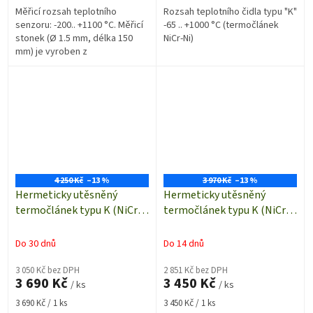
Měřicí rozsah teplotního
Rozsah teplotního čidla typu "K"
senzoru: -200.. +1100 °C. Měřicí
-65 .. +1000 °C (termočlánek
stonek (Ø 1.5 mm, délka 150
NiCr-Ni)
mm) je vyroben z
tvarovatelného materiálu
INCONEL
4 250 Kč
–13 %
3 970 Kč
–13 %
Hermeticky utěsněný
Hermeticky utěsněný
termočlánek typu K (NiCr-
termočlánek typu K (NiCr-
Ni) s celo-teflonovou
Ni) s celo-teflonovou
izolací | volné konce | 4,6
izolací | volné konce | 3
Do 30 dnů
Do 14 dnů
metrů
metry
3 050 Kč bez DPH
2 851 Kč bez DPH
3 690 Kč
3 450 Kč
/ ks
/ ks
Měrná
Měrná
3 690 Kč / 1 ks
3 450 Kč / 1 ks