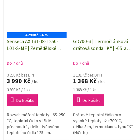
4 290 Kč
–6 %
Senseca AX 131-I8-1250-
GD700-3 | Termočlánková
L01-S-MF | Zemědělské
drátová sonda "K" | -65 až
teplotní čidlo| délka měřicí
+700 °C | délka 3 m
sondy 1,25 m | termočlánek
Do 7 dnů
Do 7 dnů
typu "K"
3 298 Kč bez DPH
1 131 Kč bez DPH
3 990 Kč
1 368 Kč
/ ks
/ ks
Měrná
Měrná
3 990 Kč / 1 ks
1 368 Kč / 1 ks
cena:
cena:
Do košíku
Do košíku
Rozsah měření teploty: -65..250
Drátové teplotní čidlo pro
°C, teplotní čidlo v třídě
vysoké teploty až +700°C,
přesnosti 1, délka tyčového
délka 3 m, termočlánek typu "K"
teplotního čidla 125 cm.
(NiCr-Ni)