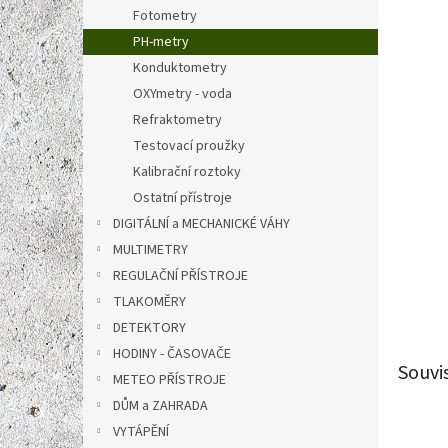
n
Fotometry
e
PH-metry
l
Konduktometry
OXYmetry - voda
Refraktometry
Testovací proužky
Kalibrační roztoky
Ostatní přístroje
DIGITÁLNÍ a MECHANICKÉ VÁHY
MULTIMETRY
REGULAČNÍ PŘÍSTROJE
TLAKOMĚRY
DETEKTORY
HODINY - ČASOVAČE
Souvi
METEO PŘÍSTROJE
DŮM a ZAHRADA
VYTÁPĚNÍ