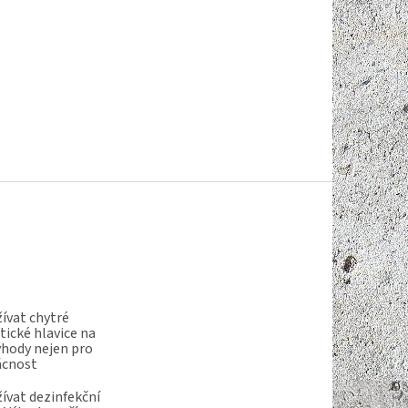
ívat chytré
ické hlavice na
ýhody nejen pro
ácnost
ívat dezinfekční