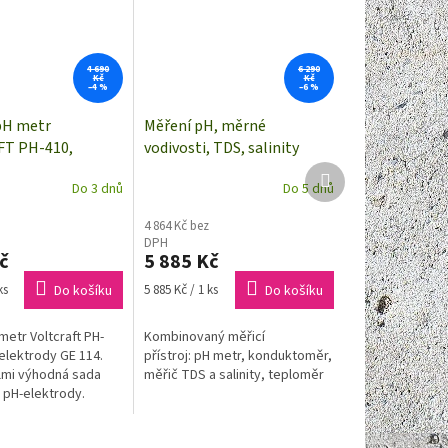
4 690
6 290
Kč
Kč
–4 %
–6 %
pH metr
Měření pH, měrné
T PH-410,
vodivosti, TDS, salinity
no dle
Extech EC-500
Další
Do 3 dnů
Do 5 dnů
produkt
ho standardu (s
tem)
4 864 Kč bez
DPH
č
5 885 Kč
Měrná
ks
Do košíku
5 885 Kč / 1 ks
Do košíku
cena:
metr Voltcraft PH-
Kombinovaný měřicí
elektrody GE 114.
přístroj: pH metr, konduktoměr,
lmi výhodná sada
měřič TDS a salinity, teploměr
 pH-elektrody.