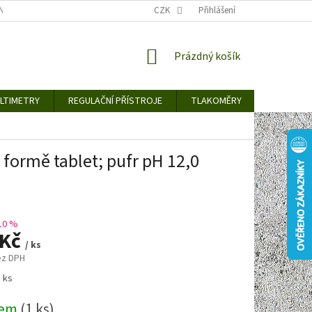
TY KE STAŽENÍ
BLOG
CENY ZA DOPRAVU / ZPŮSOBY DORUČENÍ
CZK
Přihlášení
NÁKUPNÍ
Prázdný košík
KOŠÍK
LTIMETRY
REGULAČNÍ PŘÍSTROJE
TLAKOMĚRY
DETEKTO
 formě tablet; pufr pH 12,0
10 %
 Kč
/ ks
ez DPH
1 ks
dem
(1 ks)