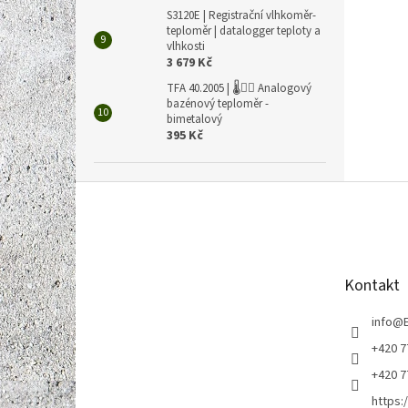
S3120E | Registrační vlhkoměr-
teploměr | datalogger teploty a
vlhkosti
3 679 Kč
TFA 40.2005 | 🌡️🏊‍♀️ Analogový
bazénový teploměr -
bimetalový
395 Kč
Z
á
p
a
t
Kontakt
í
info
@
+420 7
+420 7
https: