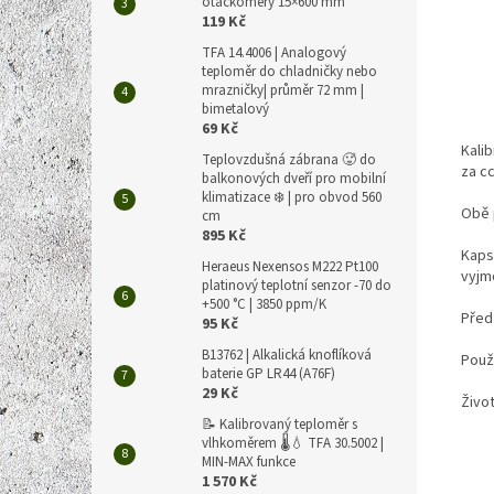
otáčkoměry 15×600 mm
119 Kč
TFA 14.4006 | Analogový
teploměr do chladničky nebo
mrazničky| průměr 72 mm |
bimetalový
69 Kč
Kali
Teplovzdušná zábrana 🥵 do
za c
balkonových dveří pro mobilní
klimatizace ❄️ | pro obvod 560
Obě 
cm
895 Kč
Kaps
Heraeus Nexensos M222 Pt100
vyjm
platinový teplotní senzor -70 do
+500 °C | 3850 ppm/K
Před
95 Kč
B13762 | Alkalická knoflíková
Použ
baterie GP LR44 (A76F)
29 Kč
Živo
📝 Kalibrovaný teploměr s
vlhkoměrem 🌡️💧 TFA 30.5002 |
MIN-MAX funkce
1 570 Kč