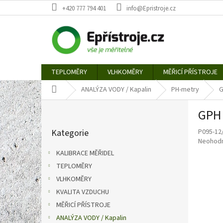
Přejít
+420 777 794 401
info@Epristroje.cz
na
obsah
TEPLOMĚRY
VLHKOMĚRY
MĚŘICÍ PŘÍSTROJE
Domů
ANALÝZA VODY / Kapalin
PH-metry
G
P
GPH 
o
Přeskočit
s
Kategorie
P095-12
kategorie
t
Průměr
Neohod
r
hodnoce
KALIBRACE MĚŘIDEL
a
produkt
TEPLOMĚRY
n
je
0,0
VLHKOMĚRY
n
z
í
KVALITA VZDUCHU
5
p
MĚŘICÍ PŘÍSTROJE
hvězdič
a
ANALÝZA VODY / Kapalin