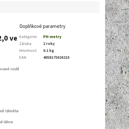
Doplňkové parametry
2,0 ve
Kategorie
:
PH-metry
Záruka
:
2 roky
Hmotnost
:
0.1 kg
EAN
:
4058175026215
lované vodě
rně táhněte
é láhve.