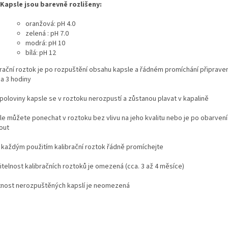
Kapsle jsou barevně rozlišeny:
oranžová: pH 4.0
zelená : pH 7.0
modrá: pH 10
bílá: pH 12
brační roztok je po rozpuštění obsahu kapsle a řádném promíchání připraven
ca 3 hodiny
poloviny kapsle se v roztoku nerozpustí a zůstanou plavat v kapalině
le můžete ponechat v roztoku bez vlivu na jeho kvalitu nebo je po obarvení
out
 každým použitím kalibrační roztok řádně promíchejte
itelnost kalibračních roztoků je omezená (cca. 3 až 4 měsíce)
tnost nerozpuštěných kapslí je neomezená