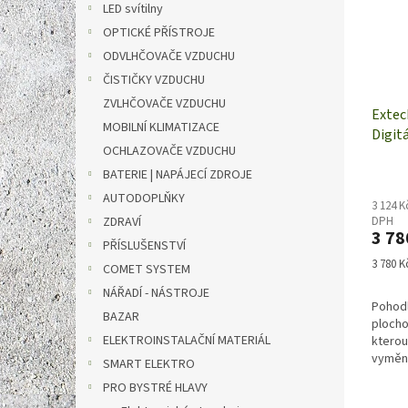
LED svítilny
OPTICKÉ PŘÍSTROJE
ODVLHČOVAČE VZDUCHU
ČISTIČKY VZDUCHU
ZVLHČOVAČE VZDUCHU
Extec
MOBILNÍ KLIMATIZACE
Digit
OCHLAZOVAČE VZDUCHU
BATERIE | NAPÁJECÍ ZDROJE
AUTODOPLŇKY
3 124 K
ZDRAVÍ
DPH
3 78
PŘÍSLUŠENSTVÍ
Měrná
3 780 Kč
COMET SYSTEM
cena:
NÁŘADÍ - NÁSTROJE
Pohodl
BAZAR
plocho
ELEKTROINSTALAČNÍ MATERIÁL
kterou
vyměni
SMART ELEKTRO
vyznač
PRO BYSTRÉ HLAVY
bodovo