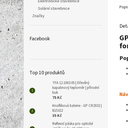
Elektronické stavebnice
Popi
Solární stavebnice
Značky
Det
GP
Facebook
fo
Pop
Top 10 produktů
TFA 12.1003.05 | Dřevěný
kapalinový teploměr | přírodní
buk
Náv
75 Kč
Knoflíková baterie - GP CR2032 |
B15322
35 Kč
Reflexní páska pro optické