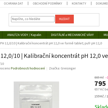
OCHRANA DAT
OBCHODNÍ PODMÍNKY
KONTAKTY
DOKUMEN
HLEDAT
ANALÝZA VODY / Kapalin
DIGITÁLNÍ a MECHANICKÉ VÁHY
MU
PH 12,0/10 | Kalibrační koncentrát pH 12,0 ve formě tablet; pufr pH 12,0
12,0/10 | Kalibrační koncentrát pH 12,0 ve
/10
né
noceno
Podrobnosti hodnocení
Značka:
Greisinger
ní
u
885 Kč
–
795
657 Kč b
Měrná
159 Kč / 
ek.
cena:
Skla