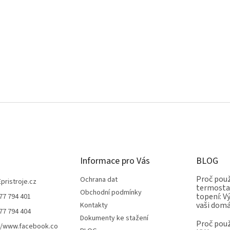
Informace pro Vás
BLOG
Proč použ
Ochrana dat
Epristroje.cz
termostat
Obchodní podmínky
topení: V
77 794 401
vaši dom
Kontakty
77 794 404
Dokumenty ke stažení
Proč použ
//www.facebook.co