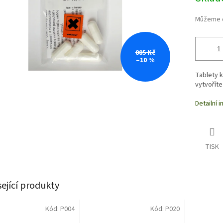
Můžeme d
885 Kč
–10 %
Tablety k
vytvoříte
Detailní 
TISK
sející produkty
Kód:
P004
Kód:
P020