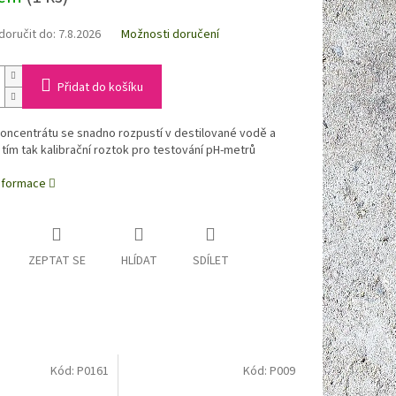
oručit do:
7.8.2026
Možnosti doručení
Přidat do košíku
oncentrátu se snadno rozpustí v destilované vodě a
 tím tak kalibrační roztok pro testování pH-metrů
informace
ZEPTAT SE
HLÍDAT
SDÍLET
Kód:
P0161
Kód:
P009