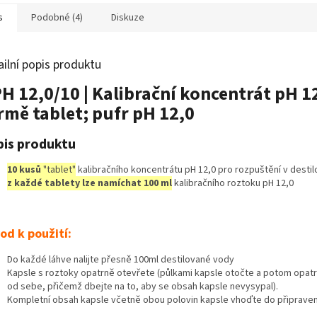
s
Podobné (4)
Diskuze
ailní popis produktu
H 12,0/10 | Kalibrační koncentrát pH 1
rmě tablet; pufr pH 12,0
is produktu
10 kusů
"tablet"
kalibračního koncentrátu pH 12,0 pro rozpuštění v desti
z každé tablety lze namíchat 100 ml
kalibračního roztoku pH 12,0
od k použití:
Do každé láhve nalijte přesně 100ml destilované vody
Kapsle s roztoky opatrně otevřete (půlkami kapsle otočte a potom opat
od sebe, přičemž dbejte na to, aby se obsah kapsle nevysypal).
Kompletní obsah kapsle včetně obou polovin kapsle vhoďte do připraven