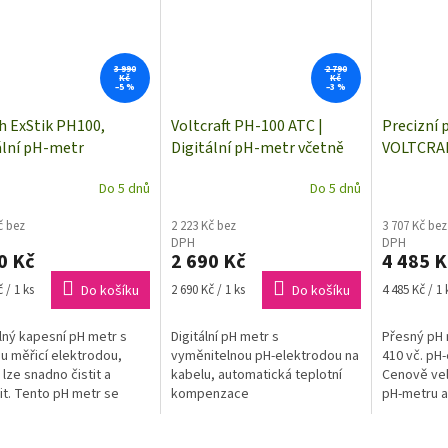
3 990
2 790
Kč
Kč
–5 %
–3 %
h ExStik PH100,
Voltcraft PH-100 ATC |
Precizní 
ální pH-metr
Digitální pH-metr včetně
VOLTCRAF
pH-elektrody | 0 až 14 pH,
kalibrová
Do 5 dnů
Do 5 dnů
automatická teplotní
podnikové
kompenzace
certifiká
č bez
2 223 Kč bez
3 707 Kč bez
DPH
DPH
0 Kč
2 690 Kč
4 485 K
Měrná
Měrná
 / 1 ks
Do košíku
2 690 Kč / 1 ks
Do košíku
4 485 Kč / 1 
cena:
cena:
ný kapesní pH metr s
Digitální pH metr s
Přesný pH 
u měřicí elektrodou,
vyměnitelnou pH-elektrodou na
410 vč. pH-
 lze snadno čistit a
kabelu, automatická teplotní
Cenově ve
t. Tento pH metr se
kompenzace
pH-metru a
uje také snadnou až 3-
u kalibrací