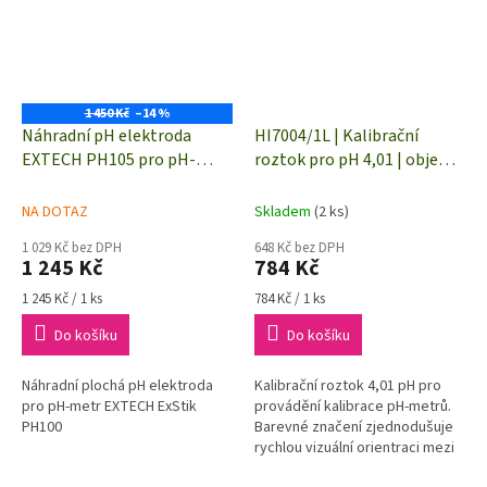
1 450 Kč
–14 %
Náhradní pH elektroda
HI7004/1L | Kalibrační
EXTECH PH105 pro pH-
roztok pro pH 4,01 | objem 1
metr ExStik PH100
litr
NA DOTAZ
Skladem
(2 ks)
1 029 Kč bez DPH
648 Kč bez DPH
1 245 Kč
784 Kč
Měrná
Měrná
1 245 Kč / 1 ks
784 Kč / 1 ks
cena:
cena:
Do košíku
Do košíku
Náhradní plochá pH elektroda
Kalibrační roztok 4,01 pH pro
pro pH-metr EXTECH ExStik
provádění kalibrace pH-metrů.
PH100
Barevné značení zjednodušuje
rychlou vizuální orientraci mezi
roztoky.