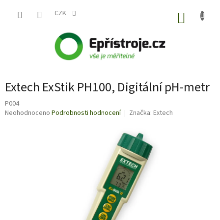
Přejít
na
CZK
NÁKUP
obsah
KOŠÍK
Extech ExStik PH100, Digitální pH-metr
P004
Průměrné
Neohodnoceno
Podrobnosti hodnocení
Značka:
Extech
hodnocení
produktu
je
0,0
z
5
hvězdiček.