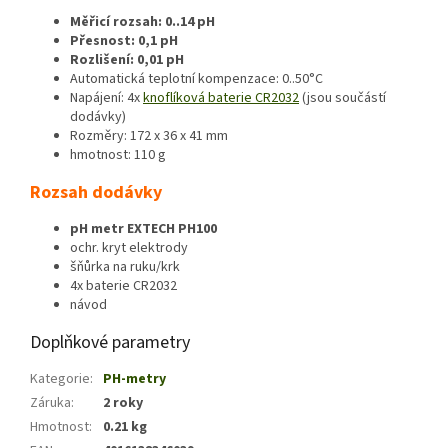
Měřicí rozsah: 0..14 pH
Přesnost: 0,1 pH
Rozlišení: 0,01 pH
Automatická teplotní kompenzace: 0..50°C
Napájení: 4x
knoflíková baterie CR2032
(jsou součástí
dodávky)
Rozměry: 172 x 36 x 41 mm
hmotnost: 110 g
Rozsah dodávky
pH metr EXTECH PH100
ochr. kryt elektrody
šňůrka na ruku/krk
4x baterie CR2032
návod
Doplňkové parametry
Kategorie
:
PH-metry
Záruka
:
2 roky
Hmotnost
:
0.21 kg