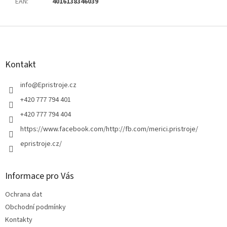
EAN
:
4016138346039
Z
á
p
a
Kontakt
t
í
info
@
Epristroje.cz
+420 777 794 401
+420 777 794 404
https://www.facebook.com/http://fb.com/merici.pristroje/
epristroje.cz/
Informace pro Vás
Ochrana dat
Obchodní podmínky
Kontakty