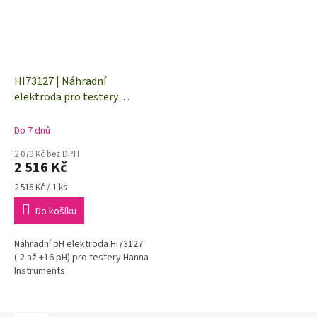
HI73127 | Náhradní
elektroda pro testery
HI98121, HI98127, HI98128,
HI98129 a HI98130
Do 7 dnů
2 079 Kč bez DPH
2 516 Kč
Měrná
2 516 Kč / 1 ks
cena:
Do košíku
Náhradní pH elektroda HI73127
(-2 až +16 pH) pro testery Hanna
Instruments