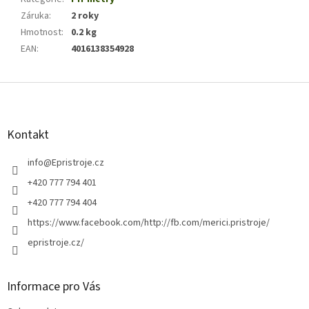
Záruka
:
2 roky
Hmotnost
:
0.2 kg
EAN
:
4016138354928
Z
á
p
a
Kontakt
t
í
info
@
Epristroje.cz
+420 777 794 401
+420 777 794 404
https://www.facebook.com/http://fb.com/merici.pristroje/
epristroje.cz/
Informace pro Vás