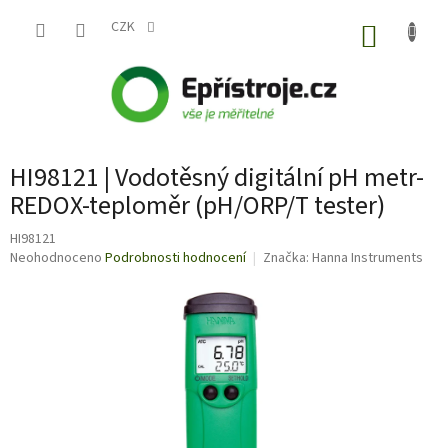
Přejít
na
CZK
NÁKUP
obsah
KOŠÍK
HI98121 | Vodotěsný digitální pH metr-
REDOX-teploměr (pH/ORP/T tester)
HI98121
Průměrné
Neohodnoceno
Podrobnosti hodnocení
Značka:
Hanna Instruments
hodnocení
produktu
je
0,0
z
5
hvězdiček.