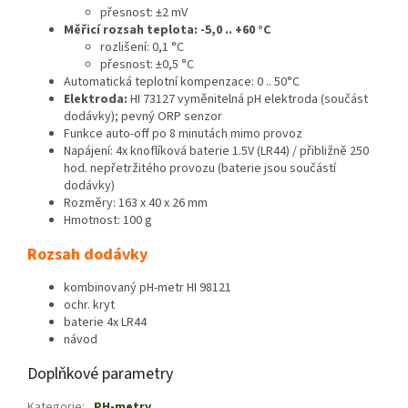
přesnost: ±2 mV
Měřicí rozsah teplota: -5,0 .. +60 °C
rozlišení: 0,1 °C
přesnost: ±0,5 °C
Automatická teplotní kompenzace: 0 .. 50°C
Elektroda:
HI 73127 vyměnitelná pH elektroda (součást
dodávky); pevný ORP senzor
Funkce auto-off po 8 minutách mimo provoz
Napájení: 4x knoflíková baterie 1.5V (LR44) / přibližně 250
hod. nepřetržitého provozu (baterie jsou součástí
dodávky)
Rozměry: 163 x 40 x 26 mm
Hmotnost: 100 g
Rozsah dodávky
kombinovaný pH-metr HI 98121
ochr. kryt
baterie 4x LR44
návod
Doplňkové parametry
Kategorie
:
PH-metry