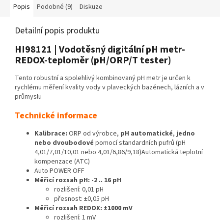
Popis
Podobné (9)
Diskuze
Detailní popis produktu
HI98121 | Vodotěsný digitální pH metr-
REDOX-teploměr (pH/ORP/T tester)
Tento robustní a spolehlivý kombinovaný pH metr je určen k
rychlému měření kvality vody v plaveckých bazénech, lázních a v
průmyslu
Technické informace
Kalibrace:
ORP od výrobce,
pH automatické
,
jedno
nebo dvoubodové
pomocí standardních pufrů (pH
4,01/7,01/10,01 nebo 4,01/6,86/9,18)Automatická teplotní
kompenzace (ATC)
Auto POWER OFF
Měřicí rozsah pH: -2 .. 16 pH
rozlišení: 0,01 pH
přesnost: ±0,05 pH
Měřicí rozsah REDOX: ±1000 mV
rozlišení: 1 mV