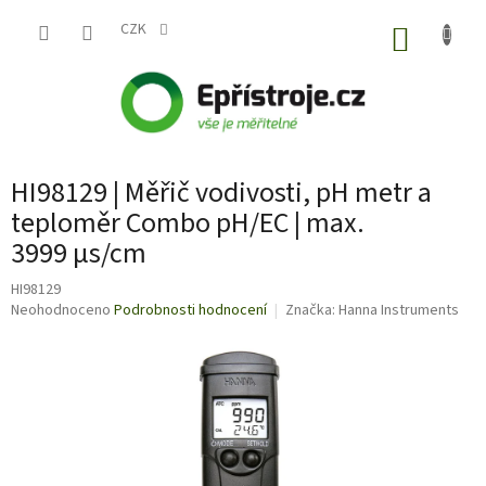
Přejít
na
CZK
NÁKUP
obsah
KOŠÍK
HI98129 | Měřič vodivosti, pH metr a
teploměr Combo pH/EC | max.
3999 μs/cm
HI98129
Průměrné
Neohodnoceno
Podrobnosti hodnocení
Značka:
Hanna Instruments
hodnocení
produktu
je
0,0
z
5
hvězdiček.