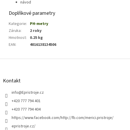
návod
Doplňkové parametry
Kategorie
:
PH-metry
Záruka
:
2 roky
Hmotnost
:
0.25 kg
EAN
:
4016138134506
Z
á
p
a
Kontakt
t
í
info
@
Epristroje.cz
+420 777 794 401
+420 777 794 404
https://www.facebook.com/http://fb.com/merici.pristroje/
epristroje.cz/