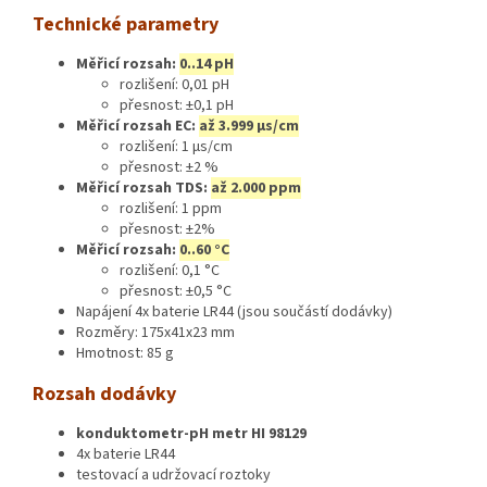
Technické parametry
Měřicí rozsah:
0..14 pH
rozlišení: 0,01 pH
přesnost: ±0,1 pH
Měřicí rozsah EC:
až 3.999 μs/cm
rozlišení: 1 μs/cm
přesnost: ±2 %
Měřicí rozsah TDS:
až 2.000 ppm
rozlišení: 1 ppm
přesnost: ±2%
Měřicí rozsah:
0..60 °C
rozlišení: 0,1 °C
přesnost: ±0,5 °C
Napájení 4x baterie LR44 (jsou součástí dodávky)
Rozměry: 175x41x23 mm
Hmotnost: 85 g
Rozsah dodávky
konduktometr-pH metr HI 98129
4x baterie LR44
testovací a udržovací roztoky