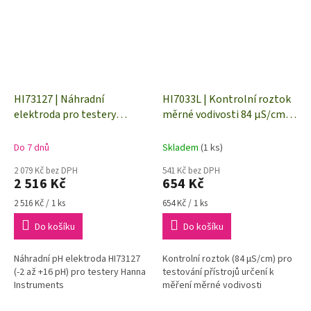
HI73127 | Náhradní
HI7033L | Kontrolní roztok
elektroda pro testery
měrné vodivosti 84 µS/cm -
HI98121, HI98127, HI98128,
500 ml
HI98129 a HI98130
Do 7 dnů
Skladem
(1 ks)
2 079 Kč bez DPH
541 Kč bez DPH
2 516 Kč
654 Kč
Měrná
Měrná
2 516 Kč / 1 ks
654 Kč / 1 ks
cena:
cena:
Do košíku
Do košíku
Náhradní pH elektroda HI73127
Kontrolní roztok (84 µS/cm) pro
(-2 až +16 pH) pro testery Hanna
testování přístrojů určení k
Instruments
měření měrné vodivosti