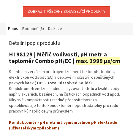
ZOBRAZIT VŠECHNY SOUVISEJÍCÍ PRODUKTY
Popis
Podobné (8)
Diskuze
Detailní popis produktu
HI 98129 | Měřič vodivosti, pH metr a
teploměr Combo pH/EC |
max. 3999 μs/cm
S tímto univerzálním přístrojem lze měřit faktor pH, teplotu,
elektrickou vodivost (EC) a celkové množství rozpuštěných
pevných látek (
TDS - Total Dissolved Solids
).
Konduktometrem lze snadno analyzovat čistotu a kvalitu vody
např. v akváriích, bazénech, na čističkách odpadních vod apod.
Díky své kompaktnosti (snadné přenositelnosti) a
spolehlivosti je tento konduktoměr nepostradatelný pro řadu
pracovníků napříč celým průmyslem.
Konduktoměr - pH metr má vyměnitelnou pH elektrodu
(uživatelským způsobem)