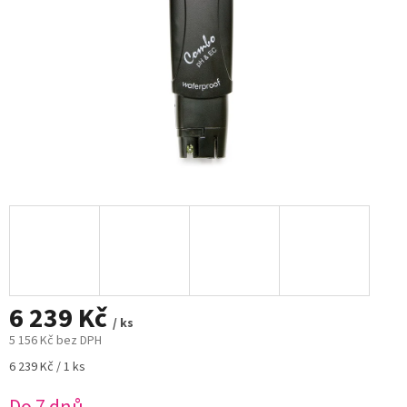
6 239 Kč
/ ks
5 156 Kč bez DPH
Měrná
6 239 Kč / 1 ks
cena: