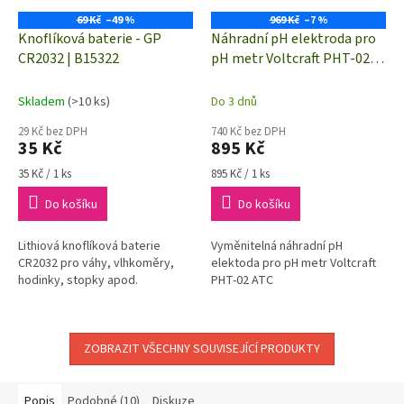
69 Kč
–49 %
969 Kč
–7 %
Knoflíková baterie - GP
Náhradní pH elektroda pro
CR2032 | B15322
pH metr Voltcraft PHT-02
ATC
Skladem
(>10 ks)
Do 3 dnů
29 Kč bez DPH
740 Kč bez DPH
35 Kč
895 Kč
Měrná
Měrná
35 Kč / 1 ks
895 Kč / 1 ks
cena:
cena:
Do košíku
Do košíku
Lithiová knoflíková baterie
Vyměnitelná náhradní pH
CR2032 pro váhy, vlhkoměry,
elektoda pro pH metr Voltcraft
hodinky, stopky apod.
PHT-02 ATC
ZOBRAZIT VŠECHNY SOUVISEJÍCÍ PRODUKTY
Popis
Podobné (10)
Diskuze