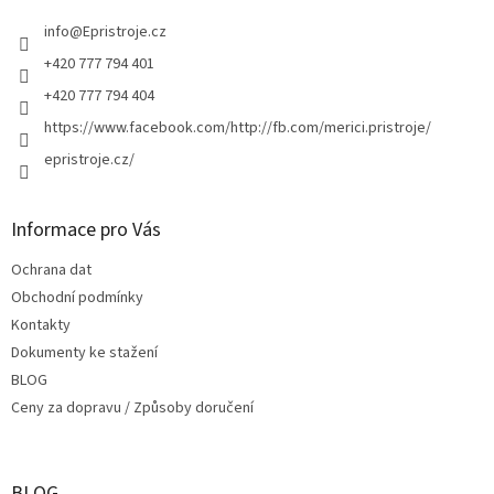
t
í
info
@
Epristroje.cz
+420 777 794 401
+420 777 794 404
https://www.facebook.com/http://fb.com/merici.pristroje/
epristroje.cz/
Informace pro Vás
Ochrana dat
Obchodní podmínky
Kontakty
Dokumenty ke stažení
BLOG
Ceny za dopravu / Způsoby doručení
BLOG