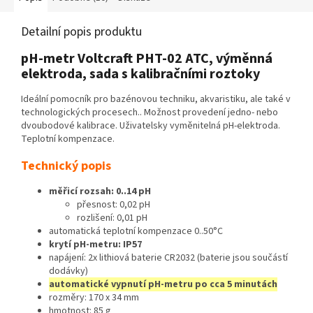
Detailní popis produktu
pH-metr Voltcraft PHT-02 ATC, výměnná
elektroda, sada s kalibračními roztoky
Ideální pomocník pro bazénovou techniku, akvaristiku, ale také v
technologických procesech.. Možnost provedení jedno- nebo
dvoubodové kalibrace. Uživatelsky vyměnitelná pH-elektroda.
Teplotní kompenzace.
Technický popis
měřicí rozsah: 0..14 pH
přesnost: 0,02 pH
rozlišení: 0,01 pH
automatická teplotní kompenzace 0..50°C
krytí pH-metru: IP57
napájení: 2x lithiová baterie CR2032 (baterie jsou součástí
dodávky)
automatické vypnutí pH-metru po cca 5 minutách
rozměry: 170 x 34 mm
hmotnost: 85 g