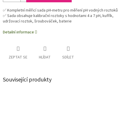
✅ Kompletní měřicí sada pH-metru pro měření pH vodných roztoků
✅ Sada obsahuje kalibrační roztoky s hodnotami 4 a 7 pH, kufřík,
udržovací roztok, šroubováček, baterie
Detailní informace
ZEPTAT SE
HLÍDAT
SDÍLET
Související produkty