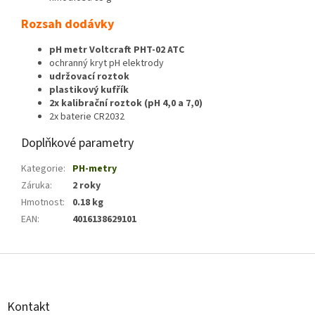
Rozsah dodávky
pH metr Voltcraft PHT-02 ATC
ochranný kryt pH elektrody
udržovací roztok
plastikový kufřík
2x kalibrační roztok (pH 4,0 a 7,0)
2x baterie CR2032
Doplňkové parametry
Kategorie
:
PH-metry
Záruka
:
2 roky
Hmotnost
:
0.18 kg
EAN
:
4016138629101
Z
á
p
a
Kontakt