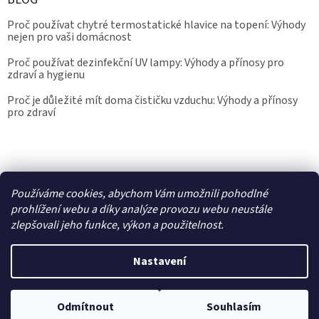
Proč používat chytré termostatické hlavice na topení: Výhody
nejen pro vaši domácnost
Proč používat dezinfekční UV lampy: Výhody a přínosy pro
zdraví a hygienu
Proč je důležité mít doma čističku vzduchu: Výhody a přínosy
pro zdraví
Kalibrace.info
meteostanice.cz
Používáme cookies, abychom Vám umožnili pohodlné
prohlížení webu a díky analýze provozu webu neustále
zlepšovali jeho funkce, výkon a použitelnost.
Vytvořil Shoptet
Nastavení
Copyright 2026
Epřístroje.cz
. Všechna práva vyhrazena.
Upravit
Odmítnout
Souhlasím
nastavení cookies