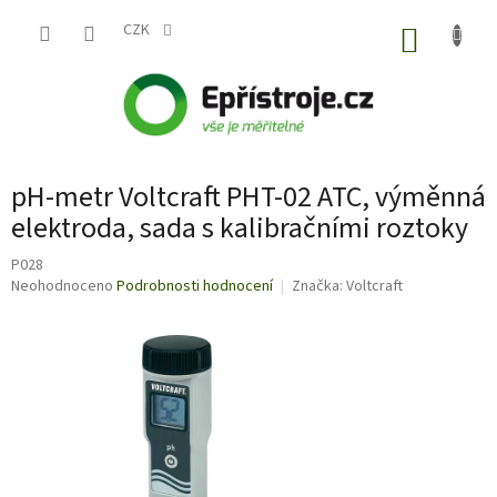
Přejít
na
CZK
NÁKUP
obsah
KOŠÍK
pH-metr Voltcraft PHT-02 ATC, výměnná
elektroda, sada s kalibračními roztoky
P028
Průměrné
Neohodnoceno
Podrobnosti hodnocení
Značka:
Voltcraft
hodnocení
produktu
je
0,0
z
5
hvězdiček.