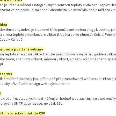
ota a vlhkost
ač je určen k měření z integrovaných senzorů teploty a vlhkosti. Teplotu lz
azovat ve stupních Celsia nebo Fahrenheita. Relativní vlhkost je měřena v 
idex
dex (humidity index) je indexové číslo používané meteorology k popisu, ja
a vnímá teplotu v kombinaci s vlhkostí. Udává se ve stupních Celsia. Pojem
ůvod v Kanadě.
ý bod a počítané veličiny
á teplota a relativní vlhkost je dále přepočítávána na další vyjádření vlhkos
ého bodu, absolutní vlhkost, měrnou vlhkost, směšovací poměr nebo speci
pii.
 server
álně měřené hodnoty jsou přístupné přes zabudovaný web server. Přístroj
atelsky přizpůsobit design webových stránek.
l
překročení nastavených mezí měřených hodnot jsou zasílány varovné emaily
orována SMTP autentizace, ne však SSL.
rt historických dat do CSV