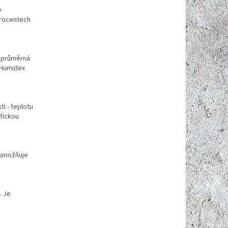
e
procentech
k průměrná
 Humidex
ti - teplotu
fickou
 umožňuje
. Je