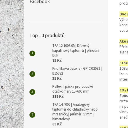
Facebook
prot
Dvou
Výhod
konc
volit
Top 10 produktů
Akus
TFA 12.1003.05 | Dřevěný
Přek
kapalinový teploměr | přírodní
signa
buk
75 Kč
Ethe
10Ba
Knoflíková baterie - GP CR2032 |
B15322
lze 
35 Kč
Inter
Reflexní páska pro optické
CO
otáčkoměry 15×600 mm
2
Způs
119 Kč
rozs
TFA 14.4006 | Analogový
na po
teploměr do chladničky nebo
vlno
mrazničky| průměr 72 mm |
zneč
bimetalový
69 Kč