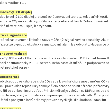
okolu ModbusTCP.
řádkový LCD displej
ou je velký LCD displej pro současné zobrazení teploty, relativní vlhkosti,
entrace CO
nebo další vypočítané interpretace vlhkosti. Zobrazované veli
2
elné uživatelem. Displej lze vypnout.
tická signalizace
ročení nastaveného limitního stavu může být signalizováno akusticky. Akus
lizaci lze vypnout. Akusticky signalizovaný alarm lze odvolat z klávesnice př
rnetové rozhraní
se-T/100Base-TX Ethernetové rozhraní se standardním RJ45 konektorem. I
obdržet automaticky z DHCP serveru nebo nastavit ručně. Je podporován p
net protokol verze 4.
koncentrace
ob vícebodové kalibrace čidla CO
vede k vynikající přesnosti měření CO
v
2
2
ahu pracovních teplot. Díky tomu je čidlo schopno splnit náročné požadavk
užití ve venkovním prostředí. Princip měření je založen na NDIR principu s d
vou délkou, který automaticky kompenzuje proces stárnutí čidla. Čidlo je od
ištění a poskytuje bezůdržbový provoz a vynikající dlouhodobou stabilitu.