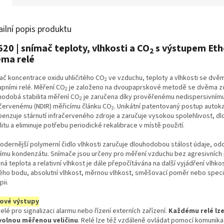
ailní popis produktu
20 | snímač teploty, vlhkosti a CO
s výstupem Eth
2
ma relé
ač koncentrace oxidu uhličitého CO
ve vzduchu, teploty a vlhkosti se dvě
2
upními relé. Měření CO
je založeno na dvoupaprskové metodě se dvěma zd
2
hodobá stabilita měření CO
je zaručena díky prověřenému nedispersivním
2
ačervenému (NDIR) měřicímu článku CO
. Unikátní patentovaný postup autok
2
enzuje stárnutí infračerveného zdroje a zaručuje vysokou spolehlivost, 
litu a eliminuje potřebu periodické rekalibrace v místě použití.
odernější polymerní čidlo vlhkosti zaručuje dlouhodobou stálost údaje, odo
ímu kondenzátu. Snímače jsou určeny pro měření vzduchu bez agresivních 
á teplota a relativní vlhkost je dále přepočítávána na další vyjádření vlhkos
ého bodu, absolutní vlhkost, měrnou vlhkost, směšovací poměr nebo speci
pii.
ové výstupy
elé pro signalizaci alarmu nebo řízení externích zařízení.
Každému relé lze
volnou měřenou veličinu
. Relé lze též vzdáleně ovládat pomocí komunika