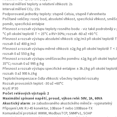
Interval měření teploty a relativní vlhkosti: 2s
Interval měření CO
: 15s
2
Podporované jednotky teploty: stupně Celsia, stupně Fahrenheita
Počítané veličiny: rosný bod, absolutní vlhkost, specifická vlhkost, směš
poměr, specifická entalpie
Přesnost a rozsah výstupu teploty rosného bodu: - viz také podrobněji v 
°C při okolní teplotě T < 25°C a RV>30%; rozsah -60 až +80 °C
Přesnost a rozsah výstupu absolutní vlhkosti: ±3g/m3 při okolní teplotě T
rozsah 0 až 400 g/m3
Přesnost a rozsah výstupu měrné vlhkosti: ±2g/kg při okolní teplotě T < 
rozsah 0 až 550 g/kg
Přesnost a rozsah výstupu směšovacího poměru: ±2g/kg při okolní teplo
35°C; rozsah 0 až 995 g/kg
Přesnost a rozsah výstupu specifické entalpie: ± 3kJ/kg při okolní teplot
rozsah: 0 až 995 kJ/kg
Teplotní kompenzace čidla vlhkosti: všechny teplotní rozsahy
Rozsah provozních teplot: -30 až +60°C
Krytí: IP30
Počet reléových výstupů: 2
Maximální spínané napětí, proud, výkon relé: 50V, 2A, 60VA
Akustický alarm
: ze zabudovaného akustického měniče - vypinatelný
Připojení LAN: RJ-45 konektor, 10Base-T nebo 100Base-TX
Komunikační protokol: WWW, ModbusTCP, SNMPv1, SOAP