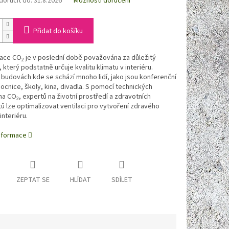
oručit do:
31.8.2026
Možnosti doručení
Přidat do košíku
ace CO
je v poslední době považována za důležitý
2
 který podstatně určuje kvalitu klimatu v interiéru.
 budovách kde se schází mnoho lidí, jako jsou konferenční
ocnice, školy, kina, divadla. S pomocí technických
na CO
, expertů na životní prostředí a zdravotních
2
tů lze optimalizovat ventilaci pro vytvoření zdravého
interiéru.
informace
ZEPTAT SE
HLÍDAT
SDÍLET