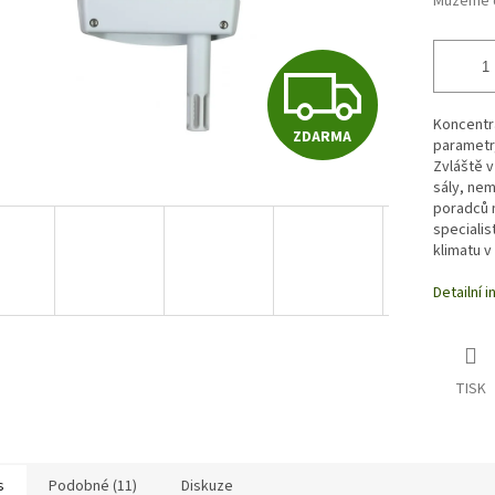
Můžeme d
Z
Koncentr
ZDARMA
D
parametr,
Zvláště v
sály, nem
poradců 
A
specialis
klimatu v 
Detailní 
R
M
TISK
A
s
Podobné (11)
Diskuze