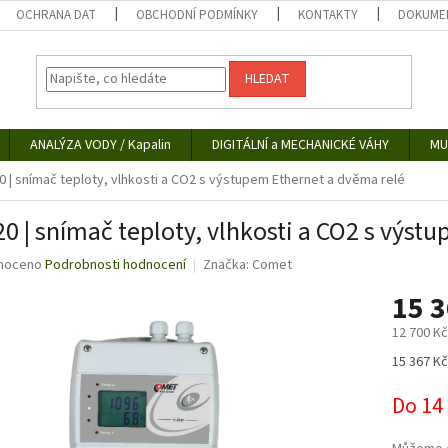
OCHRANA DAT
OBCHODNÍ PODMÍNKY
KONTAKTY
DOKUMEN
HLEDAT
ANALÝZA VODY / Kapalin
DIGITÁLNÍ a MECHANICKÉ VÁHY
MU
0 | snímač teploty, vlhkosti a CO2 s výstupem Ethernet a dvěma relé
0 | snímač teploty, vlhkosti a CO2 s výst
né
noceno
Podrobnosti hodnocení
Značka:
Comet
ní
15 
u
12 700 K
Měrná
15 367 Kč
cena:
ek.
Do 14