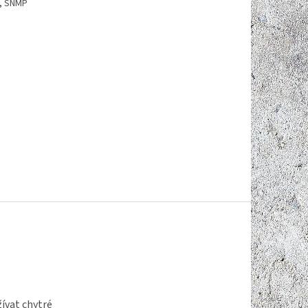
), SNMP
ívat chytré