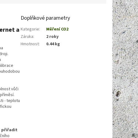
Doplňkové parametry
ernet a
Kategorie
:
Měření CO2
Záruka
:
2 roky
Hmotnost
:
0.44 kg
ma
roji.
u
alibrace
dlouhodobou
lnost vůči
příměsí.
ti - teplotu
fickou
 přiřadit
čního