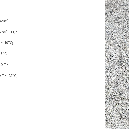
ovací
grafu: ±1,5
 < 40°C;
35°C;
tě T <
ě T < 25°C;