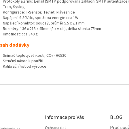
Protokoly alarmu: E-mail (SMTP podporována základní SMTP autentizace
Trap, Syslog
Konfigurace: T-Sensor, Telnet, klávesnice
Napájení: 9-30Vdc, spotřeba energie cca 1W
Napájecí konektor: souosý, průměr 5.5 x 2.1 mm
Rozměry: 136 x 213 x 45mm (š x v x h), délka stonku 75mm
Hmotnost: cca 340 g
sah dodávky
Snímač teploty, vlhkosti, CO
- H6520
2
Stručný návod k použití
Kalibrační list od výrobce
Informace pro Vás
BLOG
Proč použ
Ochrana dat
Epristroje.cz