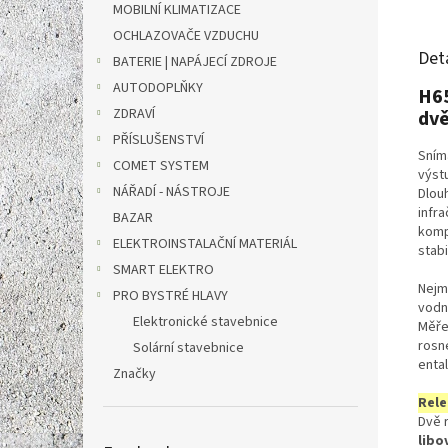
MOBILNÍ KLIMATIZACE
OCHLAZOVAČE VZDUCHU
Det
BATERIE | NAPÁJECÍ ZDROJE
AUTODOPLŇKY
H65
ZDRAVÍ
dvě
PŘÍSLUŠENSTVÍ
Sním
COMET SYSTEM
výst
NÁŘADÍ - NÁSTROJE
Dlou
infr
BAZAR
komp
ELEKTROINSTALAČNÍ MATERIÁL
stabi
SMART ELEKTRO
Nejm
PRO BYSTRÉ HLAVY
vodn
Elektronické stavebnice
Měřen
rosn
Solární stavebnice
ental
Značky
Rele
Dvě r
libo