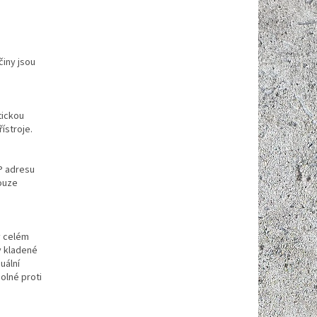
činy jsou
tickou
ístroje.
P adresu
ouze
 celém
y kladené
uální
olné proti