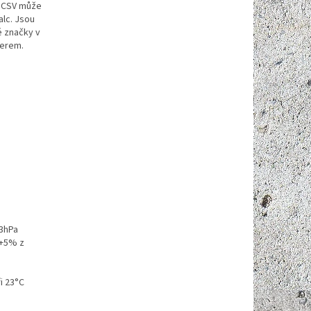
r CSV může
lc. Jsou
 značky v
verem.
13hPa
 +5% z
i 23°C