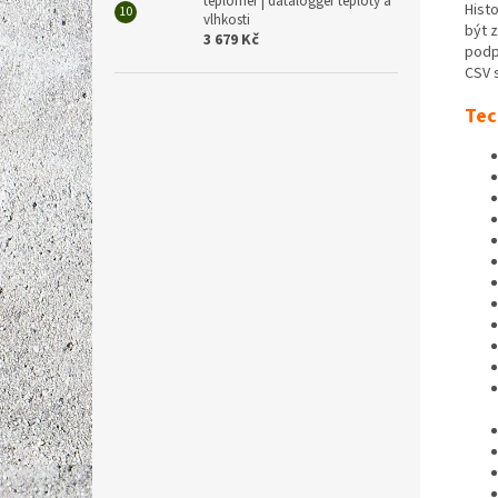
teploměr | datalogger teploty a
Hist
vlhkosti
být 
3 679 Kč
podp
CSV 
Tec