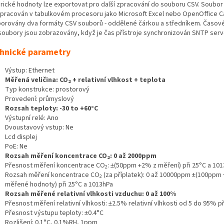
orické hodnoty lze exportovat pro další zpracování do souboru CSV. Soubo
zpracován v tabulkovém procesoru jako Microsoft Excel nebo OpenOffice Ca
orovány dva formáty CSV souborů - oddělené čárkou a středníkem. Časové
soubory jsou zobrazovány, když je čas přístroje synchronizován SNTP ser
hnické parametry
Výstup: Ethernet
Měřená veličina: CO
+ relativní vlhkost + teplota
2
Typ konstrukce: prostorový
Provedení: průmyslový
Rozsah teploty: -30 to +60°C
Výstupní relé: Ano
Dvoustavový vstup: Ne
Lcd displej
PoE: Ne
Rozsah měření koncentrace CO
: 0 až 2000ppm
2
Přesnost měření koncentrace CO
: ±(50ppm +2% z měření) při 25°C a 10
2
Rozsah měření koncentrace CO
(za příplatek): 0 až 10000ppm ±(100ppm
2
měřené hodnoty) při 25°C a 1013hPa
Rozsah měřené relativní vlhkosti vzduchu: 0 až 100%
Přesnost měření relativní vlhkosti: ±2.5% relativní vlhkosti od 5 do 95% př
Přesnost výstupu teploty: ±0.4°C
Rozlišení: 0.1°C, 0.1%RH, 1ppm