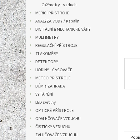
n
OXYmetry - vzduch
e
MĚŘICÍ PŘÍSTROJE
l
ANALÝZA VODY / Kapalin
DIGITÁLNÍ a MECHANICKÉ VÁHY
MULTIMETRY
REGULAČNÍ PŘÍSTROJE
TLAKOMĚRY
DETEKTORY
HODINY - ČASOVAČE
METEO PŘÍSTROJE
DŮM a ZAHRADA
VYTÁPĚNÍ
LED svítilny
OPTICKÉ PŘÍSTROJE
ODVLHČOVAČE VZDUCHU
ČISTIČKY VZDUCHU
ZVLHČOVAČE VZDUCHU
Popi