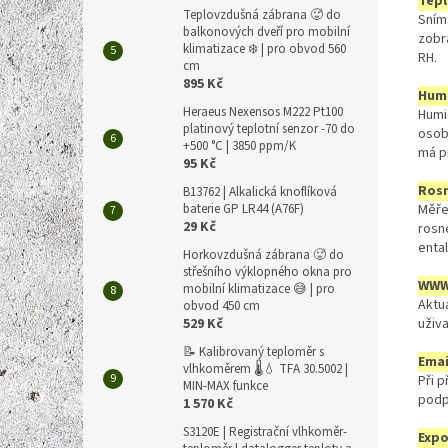
Tepl
Teplovzdušná zábrana 🥵 do
Sním
balkonových dveří pro mobilní
zobr
klimatizace ❄️ | pro obvod 560
RH.
cm
895 Kč
Hum
Heraeus Nexensos M222 Pt100
Humi
platinový teplotní senzor -70 do
osob
+500 °C | 3850 ppm/K
má p
95 Kč
Rosn
B13762 | Alkalická knoflíková
Měřen
baterie GP LR44 (A76F)
29 Kč
rosn
ental
Horkovzdušná zábrana 🥵 do
střešního výklopného okna pro
WWW
mobilní klimatizace 😅 | pro
Aktu
obvod 450 cm
uživ
529 Kč
📝 Kalibrovaný teploměr s
Emai
vlhkoměrem 🌡️💧 TFA 30.5002 |
Při 
MIN-MAX funkce
podp
1 570 Kč
S3120E | Registrační vlhkoměr-
Expo