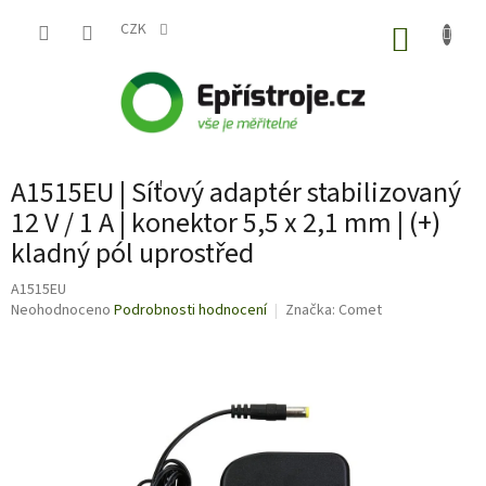
Přejít
na
CZK
NÁKUP
obsah
KOŠÍK
A1515EU | Síťový adaptér stabilizovaný
12 V / 1 A | konektor 5,5 x 2,1 mm | (+)
kladný pól uprostřed
A1515EU
Průměrné
Neohodnoceno
Podrobnosti hodnocení
Značka:
Comet
hodnocení
produktu
je
0,0
z
5
hvězdiček.