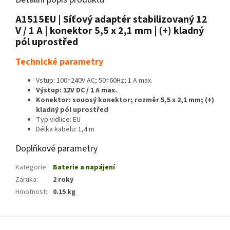
A1515EU | Síťový adaptér stabilizovaný 12
V / 1 A | konektor 5,5 x 2,1 mm | (+) kladný
pól uprostřed
Technické parametry
Vstup: 100÷240V AC; 50÷60Hz; 1 A max.
Výstup: 12V DC / 1 A max.
Konektor: souosý konektor; rozměr 5,5 x 2,1 mm; (+)
kladný pól uprostřed
Typ vidlice: EU
Délka kabelu: 1,4 m
Doplňkové parametry
Kategorie
:
Baterie a napájení
Záruka
:
2 roky
Hmotnost
:
0.15 kg
Z