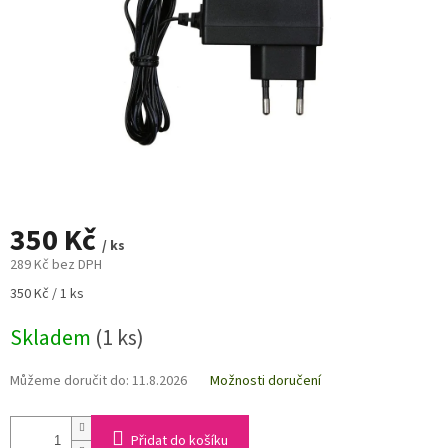
350 Kč
/ ks
289 Kč bez DPH
Měrná
350 Kč / 1 ks
cena:
Skladem
(1 ks)
Můžeme doručit do:
11.8.2026
Možnosti doručení
Přidat do košíku