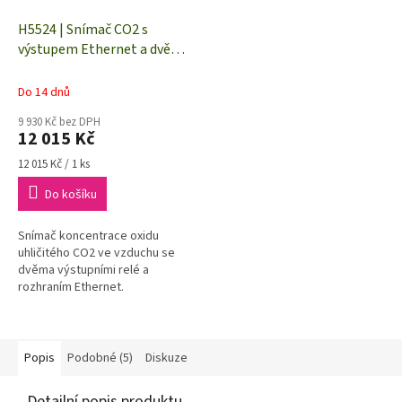
H5524 | Snímač CO2 s
výstupem Ethernet a dvěma
relé
Do 14 dnů
9 930 Kč bez DPH
12 015 Kč
Měrná
12 015 Kč / 1 ks
cena:
Do košíku
Snímač koncentrace oxidu
uhličitého CO2 ve vzduchu se
dvěma výstupními relé a
rozhraním Ethernet.
Popis
Podobné (5)
Diskuze
Detailní popis produktu