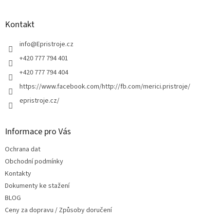
á
p
a
Kontakt
t
í
info
@
Epristroje.cz
+420 777 794 401
+420 777 794 404
https://www.facebook.com/http://fb.com/merici.pristroje/
epristroje.cz/
Informace pro Vás
Ochrana dat
Obchodní podmínky
Kontakty
Dokumenty ke stažení
BLOG
Ceny za dopravu / Způsoby doručení