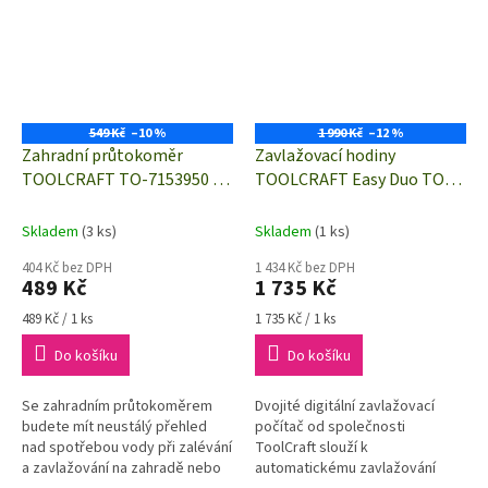
549 Kč
–10 %
1 990 Kč
–12 %
Zahradní průtokoměr
Zavlažovací hodiny
TOOLCRAFT TO-7153950 |
TOOLCRAFT Easy Duo TO-
závitové připojení G3/4"
7141443 | dva samostatně
nebo rychlospojky 1/2"
ovládané výstupy
Skladem
(3 ks)
Skladem
(1 ks)
404 Kč bez DPH
1 434 Kč bez DPH
489 Kč
1 735 Kč
Měrná
Měrná
489 Kč / 1 ks
1 735 Kč / 1 ks
cena:
cena:
Do košíku
Do košíku
Se zahradním průtokoměrem
Dvojité digitální zavlažovací
budete mít neustálý přehled
počítač od společnosti
nad spotřebou vody při zalévání
ToolCraft slouží k
a zavlažování na zahradě nebo
automatickému zavlažování