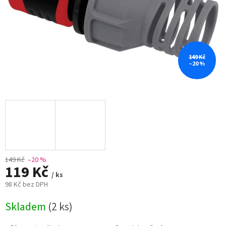
149 Kč
–20 %
149 Kč
–20 %
119 Kč
/ ks
98 Kč bez DPH
Měrná
Skladem
(2 ks)
cena: