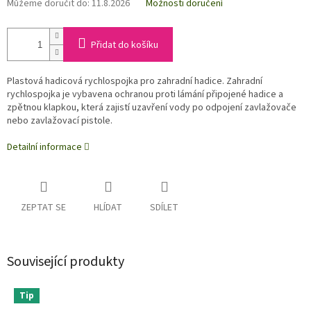
Můžeme doručit do:
11.8.2026
Možnosti doručení
Přidat do košíku
Plastová hadicová rychlospojka pro zahradní hadice. Zahradní
rychlospojka je vybavena ochranou proti lámání připojené hadice a
zpětnou klapkou, která zajistí uzavření vody po odpojení zavlažovače
nebo zavlažovací pistole.
Detailní informace
ZEPTAT SE
HLÍDAT
SDÍLET
Související produkty
Tip