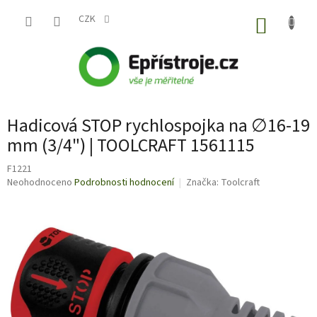
Přejít
na
CZK
NÁKUP
obsah
KOŠÍK
Hadicová STOP rychlospojka na ∅16-19
mm (3/4") | TOOLCRAFT 1561115
F1221
Průměrné
Neohodnoceno
Podrobnosti hodnocení
Značka:
Toolcraft
hodnocení
produktu
je
0,0
z
5
hvězdiček.