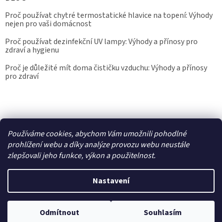
Proč používat chytré termostatické hlavice na topení: Výhody
nejen pro vaši domácnost
Proč používat dezinfekční UV lampy: Výhody a přínosy pro
zdraví a hygienu
Proč je důležité mít doma čističku vzduchu: Výhody a přínosy
pro zdraví
Kalibrace.info
meteostanice.cz
Používáme cookies, abychom Vám umožnili pohodlné
prohlížení webu a díky analýze provozu webu neustále
zlepšovali jeho funkce, výkon a použitelnost.
Vytvořil Shoptet
Nastavení
Copyright 2026
Epřístroje.cz
. Všechna práva vyhrazena.
Upravit
nastavení cookies
Odmítnout
Souhlasím