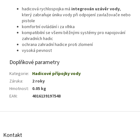
hadicová rychlospojka má
integrován uzávěr vody
,
který zabraňuje úniku vody při odpojení zavlažovače nebo
pistole
komfortní ovládání i za vlhka
kompatibilní se všemi běžnými systémy pro napojování
zahradních hadic
ochrana zahradní hadice proti zlomení
vysoká pevnost
Doplňkové parametry
Kategorie
:
Hadicové přípojky vody
Záruka
:
2 roky
Hmotnost
:
0.05 kg
EAN
:
4016139197548
Z
á
p
a
Kontakt