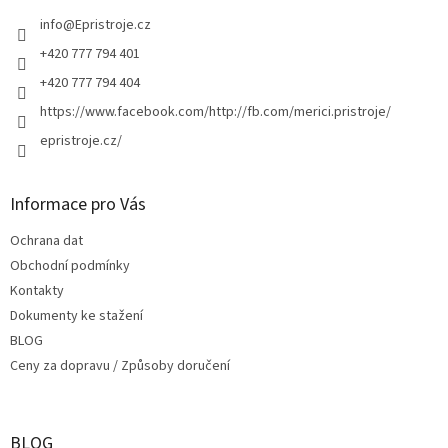
t
í
info
@
Epristroje.cz
+420 777 794 401
+420 777 794 404
https://www.facebook.com/http://fb.com/merici.pristroje/
epristroje.cz/
Informace pro Vás
Ochrana dat
Obchodní podmínky
Kontakty
Dokumenty ke stažení
BLOG
Ceny za dopravu / Způsoby doručení
BLOG