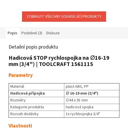
při plnění nádob.
rostlin. Výrobek je vodotěsný
podle IPX5 a hodí se pro
venkovní použití. Můžete...
ZOBRAZIT VŠECHNY SOUVISEJÍCÍ PRODUKTY
Popis
Podobné (3)
Diskuze
Detailní popis produktu
Hadicová STOP rychlospojka na ∅16-19
mm (3/4") | TOOLCRAFT 1561115
Parametry
Materiál
plast ABS, PP
Hadicová přípojka
∅ 16-19 mm (3/4")
Rozměry
∅44 x 91 mm
Kategorie produktu
hadicová spojka
Rozsah dodávky
1x rychlospojka 3/4"
Vlastnosti