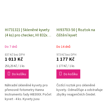
HI731321 | Skleněné kyvety
HI93703-50 | Roztok na
(4 ks) pro checker, HI 832xx a
čištění kyvet
starší řadu HI 937xx
Do 7 dnů
Do 14 dnů
837 Kč bez DPH
973 Kč bez DPH
1 013 Kč
1 177 Kč
Měrná
Měrná
253,25 Kč / 1 ks
1 177 Kč / 1 ks
cena:
cena:
Do košíku
Do košíku
Náhradní skleněné kyvety pro
Čistící roztok pro skleněné
přenosné fotometry Hanna
kyvety. Odmašťuje a odstraňuje
Instruments řady HI83XXX. Počet
zbytky reagenčních činidel.
kyvet - 4 ks. Kyvety jsou
dodávány bez víček.