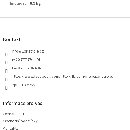
Hmotnost
:
0.5 kg
Z
á
p
a
Kontakt
t
í
info
@
Epristroje.cz
+420 777 794 401
+420 777 794 404
https://www.facebook.com/http://fb.com/merici.pristroje/
epristroje.cz/
Informace pro Vás
Ochrana dat
Obchodní podmínky
Kontakty