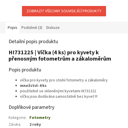
ZOBRAZIT VŠECHNY SOUVISEJÍCÍ PRODUKTY
Popis
Podobné (3)
Diskuze
Detailní popis produktu
HI731225 | Víčka (4 ks) pro kyvety k
přenosným fotometrům a zákaloměrům
Popis produktu
víčka pro kyvety pro stolní fotometry a zákaloměry
množství: 4 ks
použitelné se skleněnými kyvetami HI731321
víčka jsou dodávána samostatně bez kyvet !!!
Doplňkové parametry
Kategorie
:
Fotometry
Záruka
:
2 roky