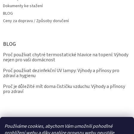
Dokumenty ke stažení
BLOG
Ceny za dopravu / Způsoby doručení
BLOG
Proč používat chytré termostatické hlavice na topení: Výhody
nejen pro vaši domácnost
Proč používat dezinfekční UV lampy: Výhody a přínosy pro
zdraví a hygienu
Proč je důležité mít doma čističku vzduchu: Výhody a přínosy
pro zdraví
Kalibrace.info
meteostanice.cz
Používáme cookies, abychom Vám umožnili pohodlné
prohlížení webu a díky analýze provozu webu neustále