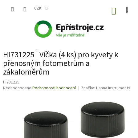
Přejít
na
CZK
NÁKUP
obsah
KOŠÍK
HI731225 | Víčka (4 ks) pro kyvety k
přenosným fotometrům a
zákaloměrům
HI731225
Průměrné
Neohodnoceno
Podrobnosti hodnocení
Značka:
Hanna Instruments
hodnocení
produktu
je
0,0
z
5
hvězdiček.