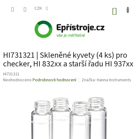
Přejít
na
CZK
NÁKUP
obsah
KOŠÍK
HI731321 | Skleněné kyvety (4 ks) pro
checker, HI 832xx a starší řadu HI 937xx
HI731321
Průměrné
Neohodnoceno
Podrobnosti hodnocení
Značka:
Hanna Instruments
hodnocení
produktu
je
0,0
z
5
hvězdiček.