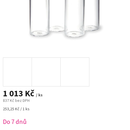
1 013 Kč
/ ks
837 Kč bez DPH
Měrná
253,25 Kč / 1 ks
cena:
Do 7 dnů