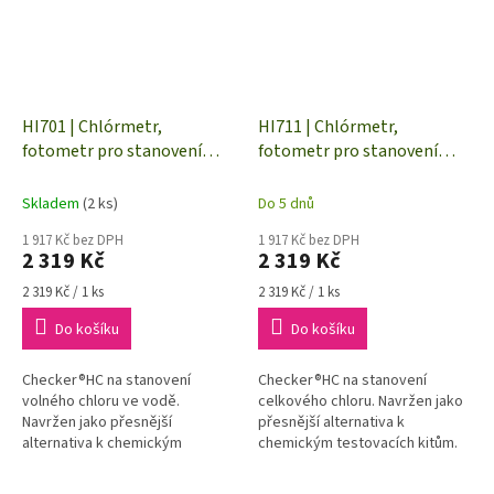
HI701 | Chlórmetr,
HI711 | Chlórmetr,
fotometr pro stanovení
fotometr pro stanovení
volného chlóru ve vodě
celkového chlóru ve vodě
Skladem
(2 ks)
Do 5 dnů
1 917 Kč bez DPH
1 917 Kč bez DPH
2 319 Kč
2 319 Kč
Měrná
Měrná
2 319 Kč / 1 ks
2 319 Kč / 1 ks
cena:
cena:
Do košíku
Do košíku
Checker®HC na stanovení
Checker®HC na stanovení
volného chloru ve vodě.
celkového chloru. Navržen jako
Navržen jako přesnější
přesnější alternativa k
alternativa k chemickým
chemickým testovacích kitům.
testovacích kitům. Snadné
Snadné měření. Poskytuje
měření. Poskytuje rychlé,
rychlé, přesné výsledky.