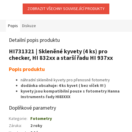
přesné výsledky. Zobrazí...
Zobrazí výsledek v...
ZOBRAZIT VŠECHNY SOUVISEJÍCÍ PRODUKTY
Popis
Diskuze
Detailní popis produktu
HI731321 | Skleněné kyvety (4 ks) pro
checker, HI 832xx a starší řadu HI 937xx
Popis produktu
náhradní skleněné kyvety pro přenosné fotometry
dodávka obsahuje: 4 ks kyvet ( bez víček !!! )
kyvety jsou kompatibilní pouze s fotometry Hanna
Instruments řady HI83XXX
Doplňkové parametry
Kategorie
:
Fotometry
Záruka
:
2 roky