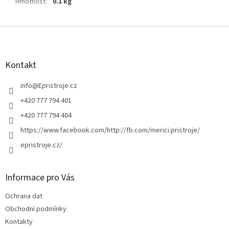
Hmotnost
:
0.1 kg
Z
á
p
a
Kontakt
t
í
info
@
Epristroje.cz
+420 777 794 401
+420 777 794 404
https://www.facebook.com/http://fb.com/merici.pristroje/
epristroje.cz/
Informace pro Vás
Ochrana dat
Obchodní podmínky
Kontakty