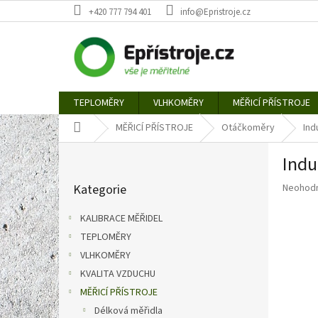
Přejít
+420 777 794 401
info@Epristroje.cz
na
obsah
TEPLOMĚRY
VLHKOMĚRY
MĚŘICÍ PŘÍSTROJE
Domů
MĚŘICÍ PŘÍSTROJE
Otáčkoměry
Ind
P
Indu
o
Přeskočit
s
Průměr
Kategorie
Neohod
kategorie
t
hodnoce
r
produkt
KALIBRACE MĚŘIDEL
a
je
TEPLOMĚRY
n
0,0
z
VLHKOMĚRY
n
5
í
KVALITA VZDUCHU
hvězdič
p
MĚŘICÍ PŘÍSTROJE
a
Délková měřidla