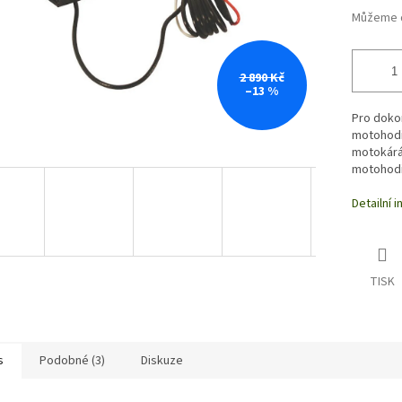
Můžeme d
2 890 Kč
–13 %
Pro doko
motohodi
motokárác
motohod
Detailní 
TISK
s
Podobné (3)
Diskuze