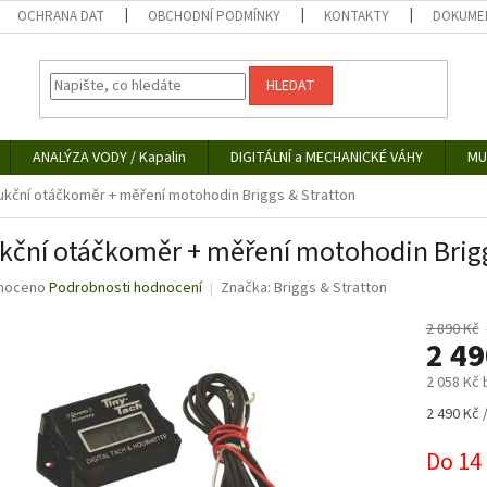
OCHRANA DAT
OBCHODNÍ PODMÍNKY
KONTAKTY
DOKUMEN
HLEDAT
ANALÝZA VODY / Kapalin
DIGITÁLNÍ a MECHANICKÉ VÁHY
MU
ukční otáčkoměr + měření motohodin Briggs & Stratton
kční otáčkoměr + měření motohodin Brigg
né
noceno
Podrobnosti hodnocení
Značka:
Briggs & Stratton
ní
u
2 890 Kč
2 4
2 058 Kč
Měrná
2 490 Kč /
ek.
cena:
Do 14