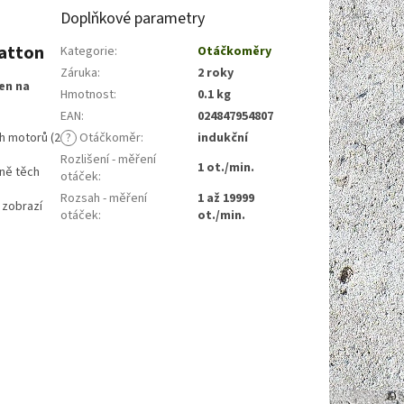
Doplňkové parametry
ratton
Kategorie
:
Otáčkoměry
Záruka
:
2 roky
en na
Hmotnost
:
0.1 kg
EAN
:
024847954807
h motorů (2
?
Otáčkoměr
:
indukční
Rozlišení - měření
1 ot./min.
tně těch
otáček
:
Rozsah - měření
1 až 19999
 zobrazí
otáček
:
ot./min.