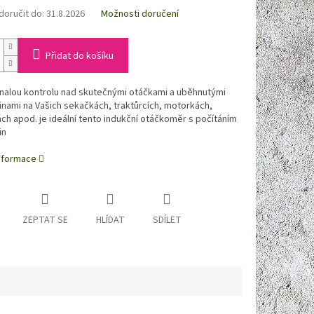
oručit do:
31.8.2026
Možnosti doručení
Přidat do košíku
nalou kontrolu nad skutečnými otáčkami a uběhnutými
nami na Vašich sekačkách, traktůrcích, motorkách,
h apod. je ideální tento indukční otáčkoměr s počítáním
in
informace
ZEPTAT SE
HLÍDAT
SDÍLET