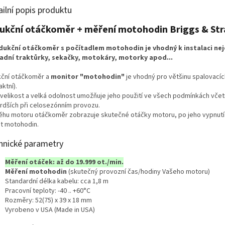
ailní popis produktu
ukční otáčkoměr + měření motohodin Briggs & St
indukční otáčkoměr s počítadlem motohodin je vhodný k instalaci nej
adní traktůrky, sekačky, motokáry, motorky apod...
kční otáčkoměr a
monitor "motohodin"
je vhodný pro většinu spalovacíc
taktní).
 velikost a velká odolnost umožňuje jeho použití ve všech podmínkách vče
vrdších při celosezónním provozu.
běhu motoru otáčkoměr zobrazuje skutečné otáčky motoru, po jeho vypnutí
t motohodin.
hnické parametry
Měření otáček: až do 19.999 ot./min.
Měření motohodin
(skutečný provozní čas/hodiny Vašeho motoru)
Standardní délka kabelu: cca 1,8 m
Pracovní teploty: -40 .. +60°C
Rozměry: 52(75) x 39 x 18 mm
Vyrobeno v USA (Made in USA)