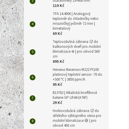
otáčkoměry 15×600 mm
119 Kč
TFA 14.4006 | Analogový
teploměr do chladničky nebo
mrazničky| průměr 72 mm |
bimetalový
69 Kč
Teplovzdušná zábrana 🥵 do
balkonových dveří pro mobilní
klimatizace ❄️ | pro obvod 560
cm
895 Kč
Heraeus Nexensos M222 Pt100
platinový teplotní senzor -70 do
+500 °C | 3850 ppm/K
95 Kč
B13762 | Alkalická knoflíková
baterie GP LR44 (A76F)
29 Kč
Horkovzdušná zábrana 🥵 do
střešního výklopného okna pro
mobilní klimatizace 😅 | pro
obvod 450 cm