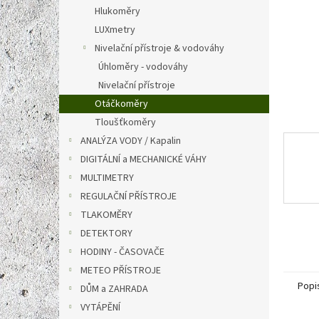
n
Hlukoměry
e
LUXmetry
l
Nivelační přístroje & vodováhy
Úhloměry - vodováhy
Nivelační přístroje
Otáčkoměry
Tloušťkoměry
ANALÝZA VODY / Kapalin
DIGITÁLNÍ a MECHANICKÉ VÁHY
MULTIMETRY
REGULAČNÍ PŘÍSTROJE
TLAKOMĚRY
DETEKTORY
HODINY - ČASOVAČE
METEO PŘÍSTROJE
Popi
DŮM a ZAHRADA
VYTÁPĚNÍ