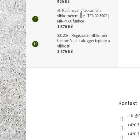
529 Kč
📝 Kalibrovaný teploměr s
vlhkoměrem 🌡️💧 TFA 30.5002 |
MIN-MAX funkce
1 570 Kč
S3120E | Registrační vlhkoměr-
teploměr | datalogger teploty a
vlhkosti
3 679 Kč
Z
á
p
a
t
Kontakt
í
info
@
+420 7
+420 7