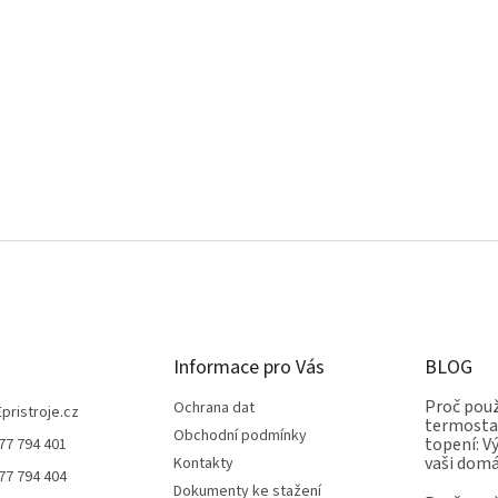
Informace pro Vás
BLOG
Proč použ
Ochrana dat
Epristroje.cz
termostat
Obchodní podmínky
topení: V
77 794 401
vaši dom
Kontakty
77 794 404
Dokumenty ke stažení