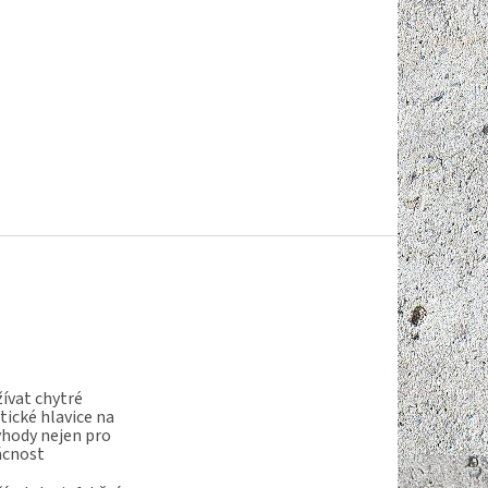
ívat chytré
ické hlavice na
ýhody nejen pro
ácnost