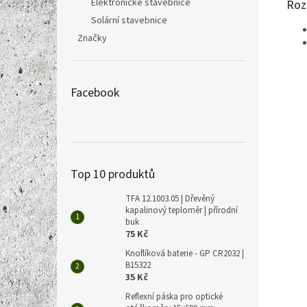
Elektronické stavebnice
Roz
Solární stavebnice
Značky
Facebook
Top 10 produktů
TFA 12.1003.05 | Dřevěný
kapalinový teploměr | přírodní
buk
75 Kč
Knoflíková baterie - GP CR2032 |
B15322
35 Kč
Reflexní páska pro optické