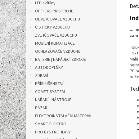
LED svítilny
Det
OPTICKÉ PŘÍSTROJE
Ind
ODVLHČOVAČE VZDUCHU
ČISTIČKY VZDUCHU
... 
ZVLHČOVAČE VZDUCHU
zahr
MOBILNÍ KLIMATIZACE
Indu
OCHLAZOVAČE VZDUCHU
i 4 - 
Malá
BATERIE | NAPÁJECÍ ZDROJE
nejt
AUTODOPLŇKY
Při 
ZDRAVÍ
poče
PŘÍSLUŠENSTVÍ
Tec
COMET SYSTEM
NÁŘADÍ - NÁSTROJE
BAZAR
ELEKTROINSTALAČNÍ MATERIÁL
SMART ELEKTRO
PRO BYSTRÉ HLAVY