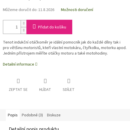
Můžeme doručit do:
11.8.2026
Možnosti doručení
Přidat do košíku
Tenot indukční otáčkoměr je idální pomocník jak do každé dílny tak i
pro většinu motoristů, kteří vlastní motokáru, čtyřkolku, motorku apod.
Jedním přístrojem měříte otáčky motoru a také motohodiny.
Detailní informace
ZEPTAT SE
HLÍDAT
SDÍLET
Popis
Podobné (3)
Diskuze
Detailní popis produktu