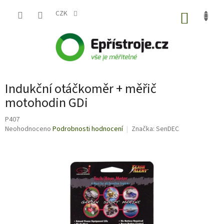
Přejít
na
CZK
NÁKUP
obsah
KOŠÍK
Indukční otáčkoměr + měřič
motohodin GDi
P407
Průměrné
Neohodnoceno
Podrobnosti hodnocení
Značka:
SenDEC
hodnocení
produktu
je
0,0
z
5
hvězdiček.