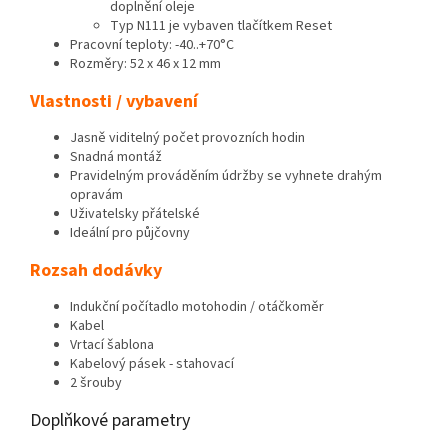
doplnění oleje
Typ N111 je vybaven tlačítkem Reset
Pracovní teploty: -40..+70°C
Rozměry: 52 x 46 x 12 mm
Vlastnosti / vybavení
Jasně viditelný počet provozních hodin
Snadná montáž
Pravidelným prováděním údržby se vyhnete drahým
opravám
Uživatelsky přátelské
Ideální pro půjčovny
Rozsah dodávky
Indukční počítadlo motohodin / otáčkoměr
Kabel
Vrtací šablona
Kabelový pásek - stahovací
2 šrouby
Doplňkové parametry