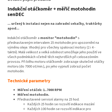
Indukční otáčkoměr + měřič motohodin
senDEC
... určený k instalaci nejen na zahradní sekačky, traktůrky
apod...
Indukční otáčkoměr a
monitor "motohodin"
s
přednastaveným intervalem 25 motohodin pro upozornění na
výměnu oleje. Vhodný pro všechny spalovací motory (2 i 4 -
taktní). Malá velikost a velká odolnost umožňuje jeho použití ve
všech podmínkách včetně těch nejtvrdších při celosezónním
provozu. Při běhu motoru otáčkoměr zobrazuje skutečné otáčky
motoru (do 7000 ot/min.), po jeho vypnutí zobrazí počet
motohodin.
Technické parametry
Měření otáček: 1..7000 RPM
Měření motohodin.
Přednastavené servisní alarmy na 25 hod.
Každých 25 hodin se rozsvítí indikace mazání
Každých 100 hodin se rozsvítí indikace pro