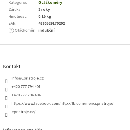
Kategorie
:
Otáčkoměry
Záruka
:
2 roky
Hmotnost
:
0.15 kg
EAN
:
4260529170202
?
Otáčkoměr
:
indukční
Z
á
p
a
Kontakt
t
í
info
@
Epristroje.cz
+420 777 794 401
+420 777 794 404
https://www.facebook.com/http://fb.com/merici.pristroje/
epristroje.cz/