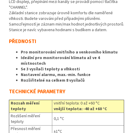
LCD displeji, přepínání mezi kanály se provádí pomocí tlačítka
"CHANNEL".
Základní stanice zobrazuje úrovně komfortu dle naměřené
vlhkosti. Budete varováni před případnými plísněmi.
Samozřejmostí je záznam min/max hodnot jednotlivých prostorů.
Stanice je navíc vybavena hodinami s budíkem a datem.
PŘEDNOSTI
Pro monitorování vnitřního a venkovního klimatu
Ideální pro monitorování klimatu až ve 4
místnostech
Se 3 vysílači teploty a vlhkosti
Nastavení alarmu, max.-min. funkce
Rozšiřitelné na celkem 8 vysílačů
TECHNICKÉ PARAMETRY
Rozsah měření
vnitřní teplota: 0 až +60 °C
teploty
vnější teplota: -40 až +60 °C
Rozlišení měření
0,1 °C
teploty
Přesnost měření
±1°C