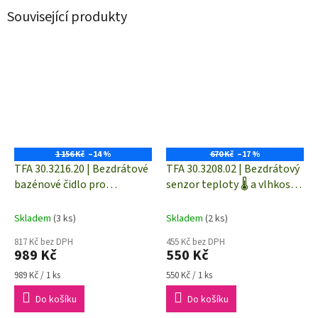
Související produkty
1 156 Kč
–14 %
670 Kč
–17 %
TFA 30.3216.20 | Bezdrátové
TFA 30.3208.02 | Bezdrátový
bazénové čidlo pro
senzor teploty 🌡️ a vlhkosti
bazénový teploměr TFA
💧 s displejem | až 100 m
30.3056.10 VENICE
Skladem
(3 ks)
Skladem
(2 ks)
817 Kč bez DPH
455 Kč bez DPH
989 Kč
550 Kč
Měrná
Měrná
989 Kč / 1 ks
550 Kč / 1 ks
cena:
cena:
Do košíku
Do košíku