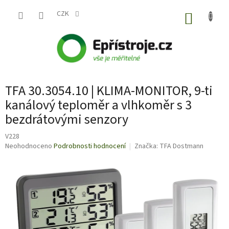
Přejít
na
CZK
NÁKUP
obsah
KOŠÍK
TFA 30.3054.10 | KLIMA-MONITOR, 9-ti
kanálový teploměr a vlhkoměr s 3
bezdrátovými senzory
V228
Průměrné
Neohodnoceno
Podrobnosti hodnocení
Značka:
TFA Dostmann
hodnocení
produktu
je
0,0
z
5
hvězdiček.