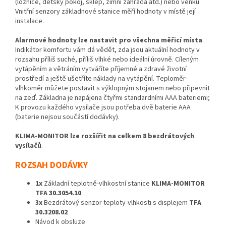
(ložnice, dětský pokoj, sklep, zimní zahrada atd.) nebo venku.
Vnitřní senzory základnové stanice měří hodnoty v místě její
instalace.
Alarmové hodnoty lze nastavit pro všechna měřicí místa
.
Indikátor komfortu vám dá vědět, zda jsou aktuální hodnoty v
rozsahu příliš suché, příliš vlhké nebo ideální úrovně. Cíleným
vytápěním a větráním vytváříte příjemné a zdravé životní
prostředí a ještě ušetříte náklady na vytápění. Teploměr-
vlhkoměr můžete postavit s výklopným stojanem nebo připevnit
na zeď. Základna je napájena čtyřmi standardními AAA bateriemi;
K provozu každého vysílače jsou potřeba dvě baterie AAA
(baterie nejsou součástí dodávky).
KLIMA-MONITOR lze rozšířit na celkem 8 bezdrátových
vysílačů
.
ROZSAH DODÁVKY
1x
Základní teplotně-vlhkostní stanice
KLIMA-MONITOR
TFA 30.3054.10
3x
Bezdrátový senzor teploty-vlhkosti s displejem
TFA
30.3208.02
Návod k obsluze