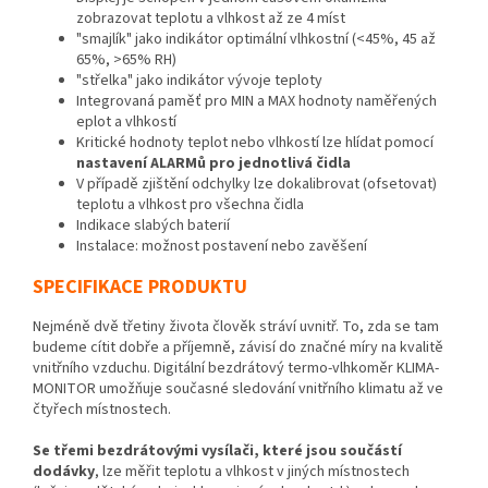
zobrazovat teplotu a vlhkost až ze 4 míst
"smajlík" jako indikátor optimální vlhkostní (<45%, 45 až
65%, >65% RH)
"střelka" jako indikátor vývoje teploty
Integrovaná paměť pro MIN a MAX hodnoty naměřených
eplot a vlhkostí
Kritické hodnoty teplot nebo vlhkostí lze hlídat pomocí
nastavení ALARMů pro jednotlivá čidla
V případě zjištění odchylky lze dokalibrovat (ofsetovat)
teplotu a vlhkost pro všechna čidla
Indikace slabých baterií
Instalace: možnost postavení nebo zavěšení
SPECIFIKACE PRODUKTU
Nejméně dvě třetiny života člověk stráví uvnitř. To, zda se tam
budeme cítit dobře a příjemně, závisí do značné míry na kvalitě
vnitřního vzduchu. Digitální bezdrátový termo-vlhkoměr KLIMA-
MONITOR umožňuje současné sledování vnitřního klimatu až ve
čtyřech místnostech.
Se třemi bezdrátovými vysílači, které jsou součástí
dodávky
, lze měřit teplotu a vlhkost v jiných místnostech