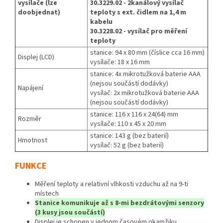
vysílače (lze
30.3229.02 - 2kanálový vysílač
doobjednat)
teploty s ext. čidlem na 1,4 m
kabelu
30.3228.02 - vysílač pro měření
teploty
stanice: 94 x 80 mm (číslice cca 16 mm)
Displej (LCD)
vysílače: 18 x 16 mm
stanice: 4x mikrotužková baterie AAA
(nejsou součástí dodávky)
Napájení
vysílač: 2x mikrotužková baterie AAA
(nejsou součástí dodávky)
stanice: 116 x 116 x 24(64) mm
Rozměr
vysílače: 110 x 45 x 20 mm
stanice: 143 g (bez baterií)
Hmotnost
vysílač: 52 g (bez baterií)
FUNKCE
Měření teploty a relativní vlhkosti vzduchu až na 9-ti
místech
Stanice komunikuje až s 8-mi bezdrátovými senzory
(3 kusy jsou součástí)
Displej je schopen v jednom časovém okamžiku