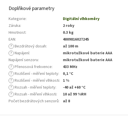
Doplňkové parametry
Kategorie
:
Digitální vlhkoměry
Záruka
:
2 roky
Hmotnost
:
0.3 kg
EAN
:
4009816027245
?
Bezdrátový dosah
:
až 100 m
?
Napájení
:
mikrotužkové baterie AAA
Napájení senzoru
:
mikrotužkové baterie AAA
?
Přenosová frekvence
:
433 MHz
?
Rozlišení - měření teploty
:
0,1 °C
?
Rozlišení - měření vlhkosti
:
1 %
?
Rozsah - měření teploty
:
-40 až +60 °C
?
Rozsah - měření vlhkosti
:
10 až 99 %RH
Počet bezdrátových senzorů
:
až 8
Z
á