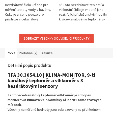
Bezdrátové čidlo určeno pro
✅ Toto bezdrátové teplotní a
měření teploty vody v bazénu.
vlhkostní čidlo je vhodné jako
Čidlo je určeno pouze pro
rozšiřující příslušenství✅ Ideální
přístroje vícekanálový
k více-kanálovému teploměru-
teploměr-vlhkoměr KLIMA-
vlhkoměru TFA 30.3054.10 a
MONITOR TFA 30.3054.10 a pro
bazénový...
bazénový...
ZOBRAZIT VŠECHNY SOUVISEJÍCÍ PRODUKTY
Popis
Podobné (7)
Diskuze
Detailní popis produktu
TFA 30.3054.10 | KLIMA-MONITOR, 9-ti
kanálový teploměr a vlhkoměr s 3
bezdrátovými senzory
Tento
více-kanálový teploměr-vlhkoměr
je schopen
monitorovat
klimatické podmínky až na 9ti samostatných
místech
.
Všechny naměřené hodnoty jsou zobrazovány na přehledném