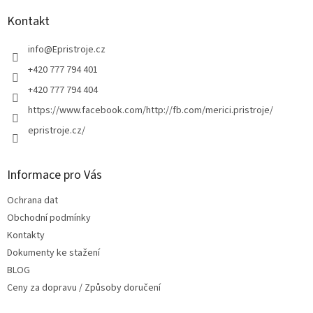
p
a
Kontakt
t
í
info
@
Epristroje.cz
+420 777 794 401
+420 777 794 404
https://www.facebook.com/http://fb.com/merici.pristroje/
epristroje.cz/
Informace pro Vás
Ochrana dat
Obchodní podmínky
Kontakty
Dokumenty ke stažení
BLOG
Ceny za dopravu / Způsoby doručení