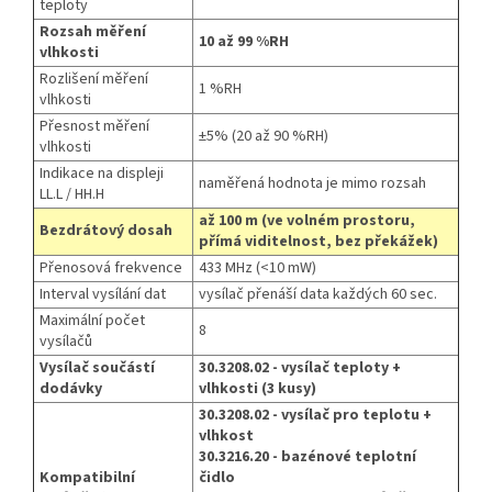
teploty
Rozsah měření
10 až 99 %RH
vlhkosti
Rozlišení měření
1 %RH
vlhkosti
Přesnost měření
±5% (20 až 90 %RH)
vlhkosti
Indikace na displeji
naměřená hodnota je mimo rozsah
LL.L / HH.H
až 100 m (ve volném prostoru,
Bezdrátový dosah
přímá viditelnost, bez překážek)
Přenosová frekvence
433 MHz (<10 mW)
Interval vysílání dat
vysílač přenáší data každých 60 sec.
Maximální počet
8
vysílačů
Vysílač součástí
30.3208.02 - vysílač teploty +
dodávky
vlhkosti (3 kusy)
30.3208.02 - vysílač pro teplotu +
vlhkost
30.3216.20 - bazénové teplotní
Kompatibilní
čidlo