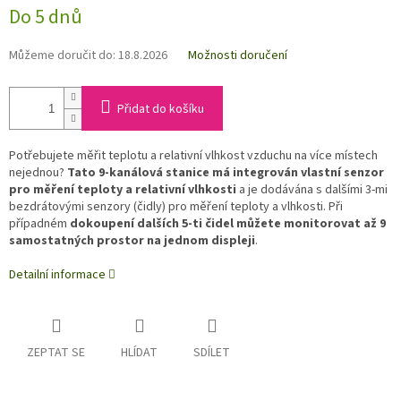
Do 5 dnů
Můžeme doručit do:
18.8.2026
Možnosti doručení
Přidat do košíku
Potřebujete měřit teplotu a relativní vlhkost vzduchu na více místech
nejednou?
Tato 9-kanálová stanice má integrován vlastní senzor
pro měření teploty a relativní vlhkosti
a je dodávána s dalšími 3-mi
bezdrátovými senzory (čidly) pro měření teploty a vlhkosti. Při
případném
dokoupení dalších 5-ti čidel můžete monitorovat až 9
samostatných prostor na jednom displeji
.
Detailní informace
ZEPTAT SE
HLÍDAT
SDÍLET