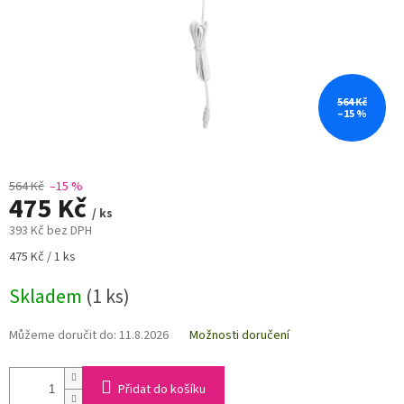
564 Kč
–15 %
564 Kč
–15 %
475 Kč
/ ks
393 Kč bez DPH
Měrná
475 Kč / 1 ks
cena:
Skladem
(1 ks)
Můžeme doručit do:
11.8.2026
Možnosti doručení
Přidat do košíku