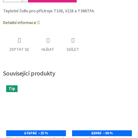
Teplotní čidlo pro přístroje T338, V228 a T366TFA.
Detailní informace
ZEPTAT SE
HLÍDAT
SDÍLET
Související produkty
Tip
1 727 Kč
–25 %
119 Kč
–36 %