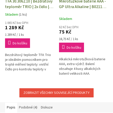
TFA 30.3062.10 | Bezdrátový
Mikrotužkové baterie AAA -
teploměr TRIO | 2x čidlo |
GP Ultra Alkaline | B02114 |
dosah až 100 m
4 kusy
Skladem
(1 ks)
Průměrné
Skladem
hodnocení
1 065 Kč bez DPH
produktu
1 289 Kč
62 Kč bez DPH
je
75 Kč
5,0
Měrná
1 289 Kč / 1 ks
cena:
Měrná
z
18,75 Kč / 1 ks
Do košíku
cena:
5
Do košíku
hvězdiček.
Bezdrátový teploměr TFA Trio
Alkalická mikrotužková baterie
je ideálním pomocníkem pro
AAA, extra výdrž. Balení
trojité měření teploty: vnitřní
obsahuje 4 kusy alkalických
čidlo pro kontrolu teploty v
baterií velikosti AAA.
pokoji, bezdrátový vysílač
teploty pro kontrolu vnitřní
nebo...
ZOBRAZIT VŠECHNY SOUVISEJÍCÍ PRODUKTY
Popis
Podobné (4)
Diskuze