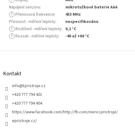
Napájení senzoru
:
mikrotužkové baterie AAA
?
Přenosová frekvence
:
433 MHz
Přesnost - měření teploty
:
nespecifikováno
?
Rozlišení - měření teploty
:
0,1 °C
?
Rozsah - měření teploty
:
-40 až +60 °C
Z
á
p
a
Kontakt
t
í
info
@
Epristroje.cz
+420 777 794 401
+420 777 794 404
https://www.facebook.com/http://fb.com/merici.pristroje/
epristroje.cz/