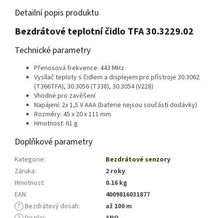
Detailní popis produktu
Bezdrátové teplotní čidlo TFA 30.3229.02
Technické parametry
Přenosová frekvence: 443 MHz
Vysílač teploty s čidlem a displejem pro přístroje 30.3062
(T366TFA), 30.3056 (T338), 30.3054 (V228)
Vhodné pro zavěšení
Napájení: 2x 1,5 V AAA (baterie nejsou součástí dodávky)
Rozměry: 45 x 20 x 111 mm
Hmotnost: 61 g
Doplňkové parametry
Kategorie
:
Bezdrátové senzory
Záruka
:
2 roky
Hmotnost
:
0.16 kg
EAN
:
4009816031877
?
Bezdrátový dosah
:
až 100 m
?
Displej
:
ANO