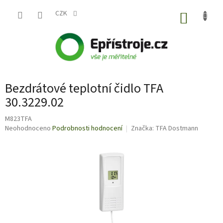
Přejít
na
CZK
NÁKUP
obsah
KOŠÍK
P
Bezdrátové teplotní čidlo TFA
o
s
30.3229.02
t
M823TFA
r
Průměrné
Neohodnoceno
Podrobnosti hodnocení
Značka:
TFA Dostmann
a
hodnocení
n
produktu
n
je
í
0,0
p
z
5
a
hvězdiček.
n
e
l