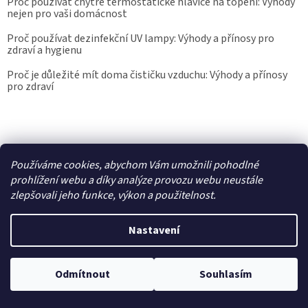
Proč používat chytré termostatické hlavice na topení: Výhody
nejen pro vaši domácnost
Proč používat dezinfekční UV lampy: Výhody a přínosy pro
zdraví a hygienu
Proč je důležité mít doma čističku vzduchu: Výhody a přínosy
pro zdraví
Kalibrace.info
meteostanice.cz
Používáme cookies, abychom Vám umožnili pohodlné
prohlížení webu a díky analýze provozu webu neustále
zlepšovali jeho funkce, výkon a použitelnost.
Vytvořil Shoptet
Nastavení
Copyright 2026
Epřístroje.cz
. Všechna práva vyhrazena.
Upravit
Odmítnout
Souhlasím
nastavení cookies