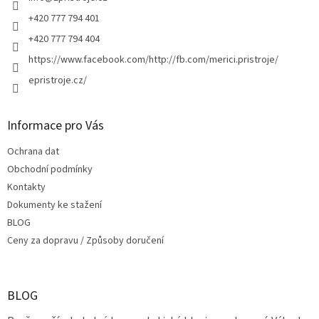
í
+420 777 794 401
+420 777 794 404
https://www.facebook.com/http://fb.com/merici.pristroje/
epristroje.cz/
Informace pro Vás
Ochrana dat
Obchodní podmínky
Kontakty
Dokumenty ke stažení
BLOG
Ceny za dopravu / Způsoby doručení
BLOG