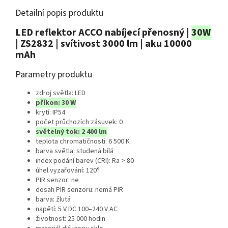
Detailní popis produktu
LED reflektor ACCO nabíjecí přenosný |
30W
| ZS2832 | svítivost 3000 lm | aku 10000
mAh
Parametry produktu
zdroj světla: LED
příkon: 30 W
krytí: IP54
počet průchozích zásuvek: 0
světelný tok: 2 400 lm
teplota chromatičnosti: 6 500 K
barva světla: studená bílá
index podání barev (CRI): Ra > 80
úhel vyzařování: 120°
PIR senzor: ne
dosah PIR senzoru: nemá PIR
barva: žlutá
napětí: 5 V DC 100–240 V AC
životnost: 25 000 hodin