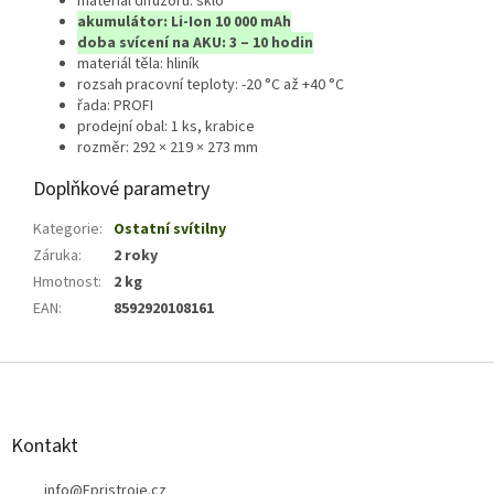
materiál difuzoru: sklo
akumulátor: Li-Ion 10 000 mAh
doba svícení na AKU: 3 – 10 hodin
materiál těla: hliník
rozsah pracovní teploty: -20 °C až +40 °C
řada: PROFI
prodejní obal: 1 ks, krabice
rozměr: 292 × 219 × 273 mm
Doplňkové parametry
Kategorie
:
Ostatní svítilny
Záruka
:
2 roky
Hmotnost
:
2 kg
EAN
:
8592920108161
Z
á
p
a
Kontakt
t
info
@
Epristroje.cz