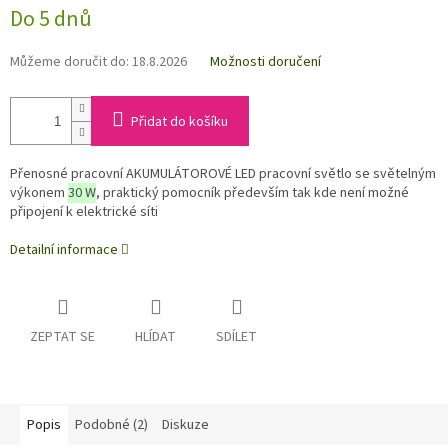
Do 5 dnů
Můžeme doručit do:
18.8.2026
Možnosti doručení
Přidat do košíku
Přenosné pracovní AKUMULÁTOROVÉ LED pracovní světlo se světelným
výkonem
30 W
, praktický pomocník především tak kde není možné
připojení k elektrické síti
Detailní informace
ZEPTAT SE
HLÍDAT
SDÍLET
Popis
Podobné (2)
Diskuze