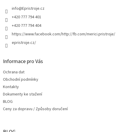
t
í
info
@
Epristroje.cz
+420 777 794 401
+420 777 794 404
https://www.facebook.com/http://fb.com/merici.pristroje/
epristroje.cz/
Informace pro Vás
Ochrana dat
Obchodní podmínky
Kontakty
Dokumenty ke stažení
BLOG
Ceny za dopravu / Způsoby doručení
BLOG