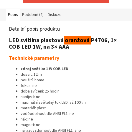
Popis
Podobné (2)
Diskuze
Detailní popis produktu
LED svítilna plastová
oranžová
P4706, 1×
COB LED 1W, na 3× AAA
Technické parametry
zdroj světla: 1 W COB LED
dosvit: 12 m
použití: home
fokus: ne
doba svícení: 25 hodin
nabíjecí: ne
maximální světelný tok LED: až 100 lm
materiál: plast
voděodolnost dle ANSI FL1: ne
hák: ne
magnet: ne
nárazuvzdornost dle ANSI FL1: ano