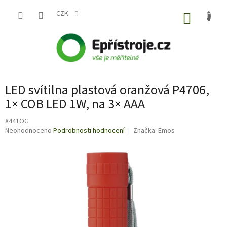
Přejít
na
CZK
NÁKUP
obsah
KOŠÍK
LED svítilna plastová oranžová P4706,
1× COB LED 1W, na 3× AAA
X441OG
Průměrné
Neohodnoceno
Podrobnosti hodnocení
Značka:
Emos
hodnocení
produktu
je
0,0
z
5
hvězdiček.