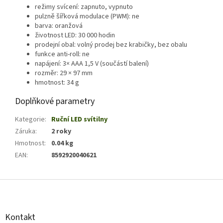
režimy svícení: zapnuto, vypnuto
pulzně šířková modulace (PWM): ne
barva: oranžová
životnost LED: 30 000 hodin
prodejní obal: volný prodej bez krabičky, bez obalu
funkce anti-roll: ne
napájení: 3× AAA 1,5 V (součástí balení)
rozměr: 29 × 97 mm
hmotnost: 34 g
Doplňkové parametry
Kategorie
:
Ruční LED svítilny
Záruka
:
2 roky
Hmotnost
:
0.04 kg
EAN
:
8592920040621
Z
á
p
a
Kontakt