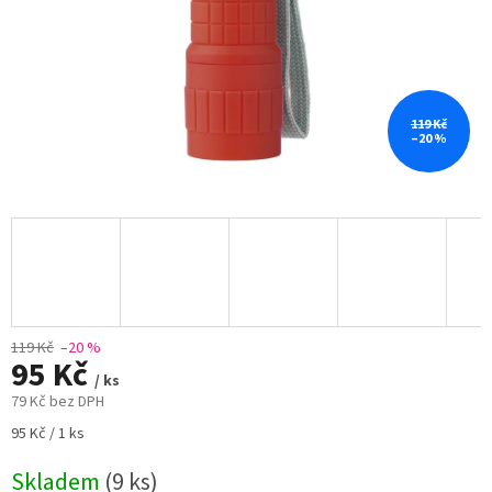
119 Kč
–20 %
119 Kč
–20 %
95 Kč
/ ks
79 Kč bez DPH
Měrná
95 Kč / 1 ks
cena:
Skladem
(9 ks)