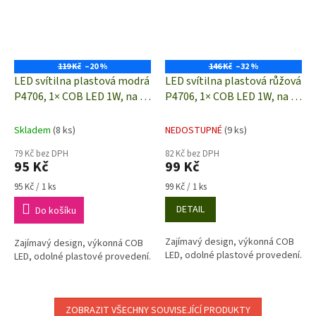
119 Kč
–20 %
146 Kč
–32 %
LED svítilna plastová modrá
LED svítilna plastová růžová
P4706, 1× COB LED 1W, na 3×
P4706, 1× COB LED 1W, na 3×
AAA
AAA
Skladem
(8 ks)
NEDOSTUPNÉ
(9 ks)
79 Kč bez DPH
82 Kč bez DPH
95 Kč
99 Kč
Měrná
Měrná
95 Kč / 1 ks
99 Kč / 1 ks
cena:
cena:
DETAIL
Do košíku
Zajímavý design, výkonná COB
Zajímavý design, výkonná COB
LED, odolné plastové provedení.
LED, odolné plastové provedení.
ZOBRAZIT VŠECHNY SOUVISEJÍCÍ PRODUKTY