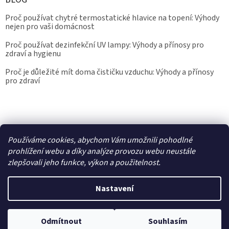
Proč používat chytré termostatické hlavice na topení: Výhody
nejen pro vaši domácnost
Proč používat dezinfekční UV lampy: Výhody a přínosy pro
zdraví a hygienu
Proč je důležité mít doma čističku vzduchu: Výhody a přínosy
pro zdraví
Kalibrace.info
meteostanice.cz
Používáme cookies, abychom Vám umožnili pohodlné
prohlížení webu a díky analýze provozu webu neustále
zlepšovali jeho funkce, výkon a použitelnost.
Vytvořil Shoptet
Nastavení
Copyright 2026
Epřístroje.cz
. Všechna práva vyhrazena.
Upravit
nastavení cookies
Odmítnout
Souhlasím