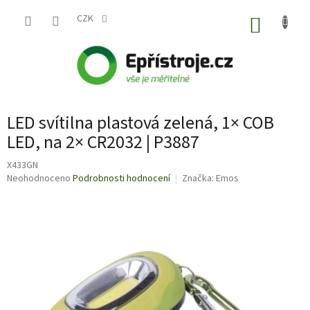
Přejít
na
CZK
NÁKUP
obsah
KOŠÍK
LED svítilna plastová zelená, 1× COB
LED, na 2× CR2032 | P3887
X433GN
Průměrné
Neohodnoceno
Podrobnosti hodnocení
Značka:
Emos
hodnocení
produktu
je
0,0
z
5
hvězdiček.