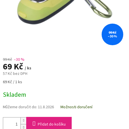
99 Kč
–30 %
99 Kč
–30 %
69 Kč
/ ks
57 Kč bez DPH
Měrná
69 Kč / 1 ks
cena:
Skladem
Můžeme doručit do:
11.8.2026
Možnosti doručení
Přidat do košíku