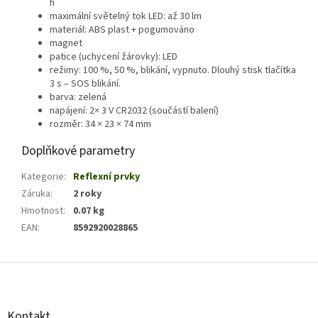
h
maximální světelný tok LED: až 30 lm
materiál: ABS plast + pogumováno
magnet
patice (uchycení žárovky): LED
režimy: 100 %, 50 %, blikání, vypnuto. Dlouhý stisk tlačítka
3 s – SOS blikání.
barva: zelená
napájení: 2× 3 V CR2032 (součástí balení)
rozměr: 34 × 23 × 74 mm
Doplňkové parametry
Kategorie
:
Reflexní prvky
Záruka
:
2 roky
Hmotnost
:
0.07 kg
EAN
:
8592920028865
Z
á
p
a
Kontakt