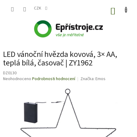
Přejít
na
CZK
NÁKUP
obsah
KOŠÍK
LED vánoční hvězda kovová, 3× AA,
teplá bílá, časovač | ZY1962
DZ0130
Průměrné
Neohodnoceno
Podrobnosti hodnocení
Značka:
Emos
hodnocení
produktu
je
0,0
z
5
hvězdiček.