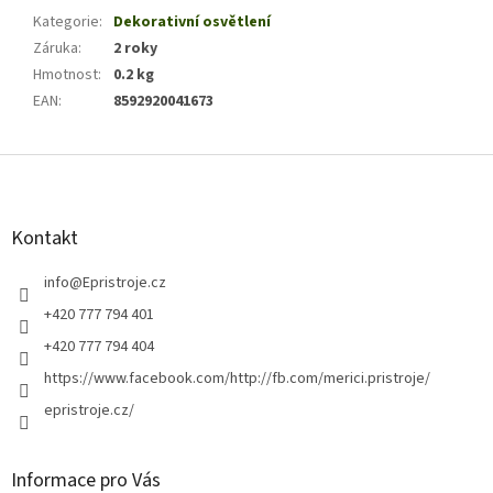
Kategorie
:
Dekorativní osvětlení
Záruka
:
2 roky
Hmotnost
:
0.2 kg
EAN
:
8592920041673
Z
á
p
a
Kontakt
t
í
info
@
Epristroje.cz
+420 777 794 401
+420 777 794 404
https://www.facebook.com/http://fb.com/merici.pristroje/
epristroje.cz/
Informace pro Vás