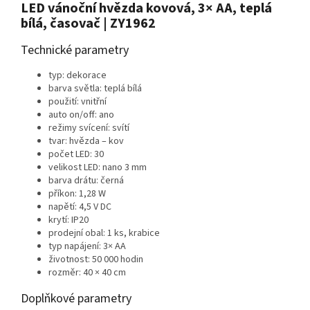
LED vánoční hvězda kovová, 3× AA, teplá
bílá, časovač | ZY1962
Technické parametry
typ: dekorace
barva světla: teplá bílá
použití: vnitřní
auto on/off: ano
režimy svícení: svítí
tvar: hvězda – kov
počet LED: 30
velikost LED: nano 3 mm
barva drátu: černá
příkon: 1,28 W
napětí: 4,5 V DC
krytí: IP20
prodejní obal: 1 ks, krabice
typ napájení: 3× AA
životnost: 50 000 hodin
rozměr: 40 × 40 cm
Doplňkové parametry