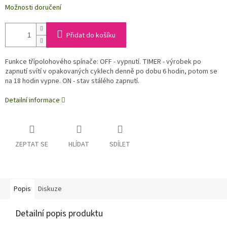
Možnosti doručení
Přidat do košíku
Funkce třípolohového spínače: OFF - vypnutí. TIMER - výrobek po
zapnutí svítí v opakovaných cyklech denně po dobu 6 hodin, potom se
na 18 hodin vypne. ON - stav stálého zapnutí.
Detailní informace
ZEPTAT SE
HLÍDAT
SDÍLET
Popis
Diskuze
Detailní popis produktu