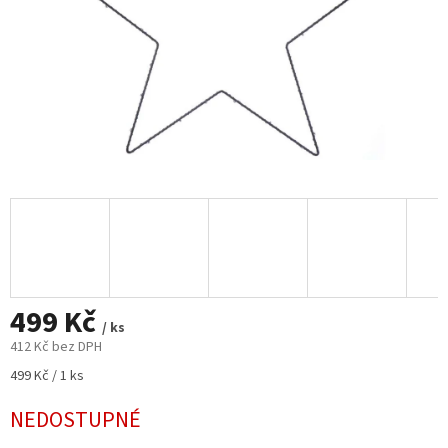
499 Kč
/ ks
412 Kč bez DPH
Měrná
499 Kč / 1 ks
cena:
NEDOSTUPNÉ