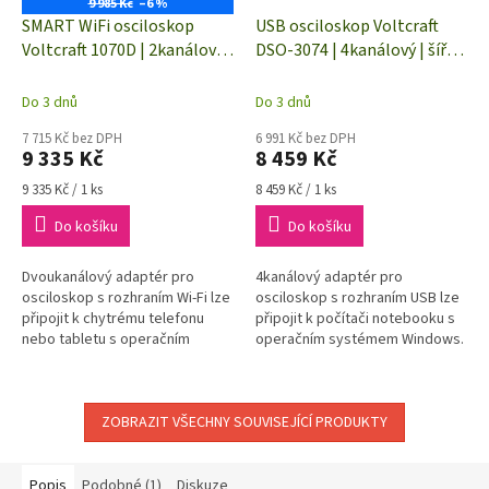
9 985 Kč
–6 %
SMART WiFi osciloskop
USB osciloskop Voltcraft
Voltcraft 1070D | 2kanálový |
DSO-3074 | 4kanálový | šířka
šířka pásma 70 MHz
pásma 70 MHz
Do 3 dnů
Do 3 dnů
7 715 Kč bez DPH
6 991 Kč bez DPH
9 335 Kč
8 459 Kč
Měrná
Měrná
9 335 Kč / 1 ks
8 459 Kč / 1 ks
cena:
cena:
Do košíku
Do košíku
Dvoukanálový adaptér pro
4kanálový adaptér pro
osciloskop s rozhraním Wi-Fi lze
osciloskop s rozhraním USB lze
připojit k chytrému telefonu
připojit k počítači notebooku s
nebo tabletu s operačním
operačním systémem Windows.
systémem Android nebo iOS.
Obsluha, řízení a zobrazování
Obsluha, řízení a zobrazování
probíhá přímo přes připojená...
probíhá...
ZOBRAZIT VŠECHNY SOUVISEJÍCÍ PRODUKTY
Popis
Podobné (1)
Diskuze