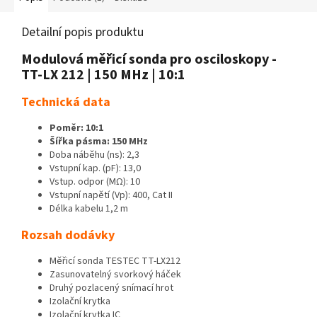
Detailní popis produktu
Modulová měřicí sonda pro osciloskopy -
TT-LX 212 | 150 MHz | 10:1
Technická data
Poměr: 10:1
Šířka pásma: 150 MHz
Doba náběhu (ns): 2,3
Vstupní kap. (pF): 13,0
Vstup. odpor (MΩ): 10
Vstupní napětí (Vp): 400, Cat II
Délka kabelu 1,2 m
Rozsah dodávky
Měřicí sonda TESTEC TT-LX212
Zasunovatelný svorkový háček
Druhý pozlacený snímací hrot
Izolační krytka
Izolační krytka IC