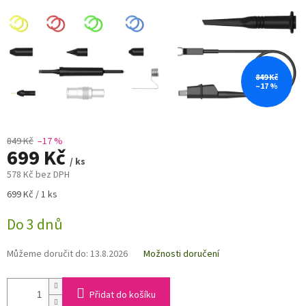
849 Kč
–17 %
849 Kč
–17 %
699 Kč
/ ks
578 Kč bez DPH
Měrná
699 Kč / 1 ks
cena:
Do 3 dnů
Můžeme doručit do:
13.8.2026
Možnosti doručení
Přidat do košíku