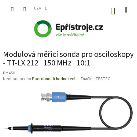
Přejít
na
CZK
NÁKUP
obsah
KOŠÍK
Modulová měřicí sonda pro osciloskopy
- TT-LX 212 | 150 MHz | 10:1
DM450
Průměrné
Neohodnoceno
Podrobnosti hodnocení
Značka:
TESTEC
hodnocení
produktu
je
0,0
z
5
hvězdiček.