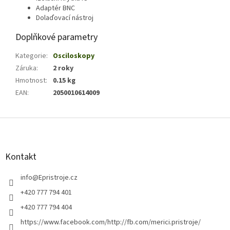
Adaptér BNC
Dolaďovací nástroj
Doplňkové parametry
Kategorie
:
Osciloskopy
Záruka
:
2 roky
Hmotnost
:
0.15 kg
EAN
:
2050010614009
Z
á
p
a
Kontakt
t
í
info
@
Epristroje.cz
+420 777 794 401
+420 777 794 404
https://www.facebook.com/http://fb.com/merici.pristroje/