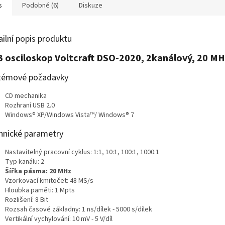
s
Podobné (6)
Diskuze
ailní popis produktu
 osciloskop Voltcraft DSO-2020, 2kanálový, 20 M
témové požadavky
CD mechanika
Rozhraní USB 2.0
Windows® XP/Windows Vista™/ Windows® 7
hnické parametry
Nastavitelný pracovní cyklus: 1:1, 10:1, 100:1, 1000:1
Typ kanálu: 2
Šířka pásma: 20 MHz
Vzorkovací kmitočet: 48 MS/s
Hloubka paměti: 1 Mpts
Rozlišení: 8 Bit
Rozsah časové základny: 1 ns/dílek - 5000 s/dílek
Vertikální vychylování: 10 mV - 5 V/díl