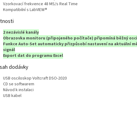
Vzorkovací frekvence 48 MS/s Real Time
Kompatibilní s LabVIEW®
tnosti
2 nezávislé kanály
Obrazovka monitoru (připojeného počítače) připomíná běžný osc
Funkce Auto-Set automaticky přizpůsobí nastavení na aktuální m
signál
Export dat do programu Excel
sah dodávky
USB osciloskop Voltcraft DSO-2020
CD se softwarem
Návod k instalaci
USB kabel