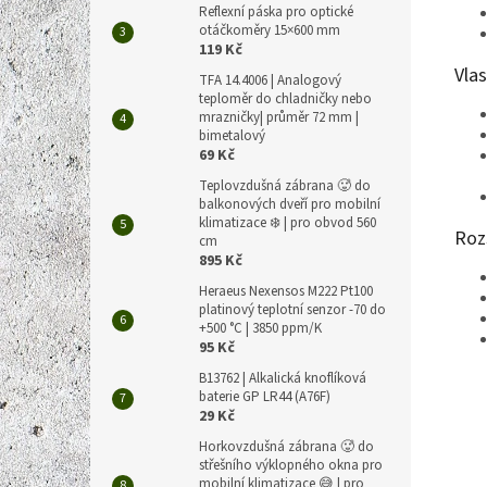
Reflexní páska pro optické
otáčkoměry 15×600 mm
119 Kč
Vlas
TFA 14.4006 | Analogový
teploměr do chladničky nebo
mrazničky| průměr 72 mm |
bimetalový
69 Kč
Teplovzdušná zábrana 🥵 do
balkonových dveří pro mobilní
klimatizace ❄️ | pro obvod 560
Roz
cm
895 Kč
Heraeus Nexensos M222 Pt100
platinový teplotní senzor -70 do
+500 °C | 3850 ppm/K
95 Kč
B13762 | Alkalická knoflíková
baterie GP LR44 (A76F)
29 Kč
Horkovzdušná zábrana 🥵 do
střešního výklopného okna pro
mobilní klimatizace 😅 | pro