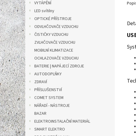
VYTÁPĚNÍ
Popi
LED svítilny
OPTICKÉ PŘÍSTROJE
Det
ODVLHČOVAČE VZDUCHU
USB
ČISTIČKY VZDUCHU
ZVLHČOVAČE VZDUCHU
Sys
MOBILNÍ KLIMATIZACE
OCHLAZOVAČE VZDUCHU
BATERIE | NAPÁJECÍ ZDROJE
AUTODOPLŇKY
Tec
ZDRAVÍ
PŘÍSLUŠENSTVÍ
COMET SYSTEM
NÁŘADÍ - NÁSTROJE
BAZAR
ELEKTROINSTALAČNÍ MATERIÁL
SMART ELEKTRO