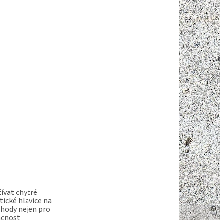
ívat chytré
ické hlavice na
ýhody nejen pro
ácnost