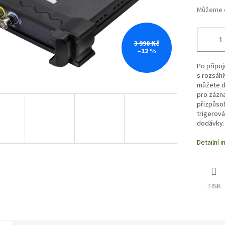
Můžeme d
3 990 Kč
–12 %
Po připoj
s rozsáh
můžete dá
pro zázn
přizpůsob
trigerová
dodávky.
Detailní 
TISK