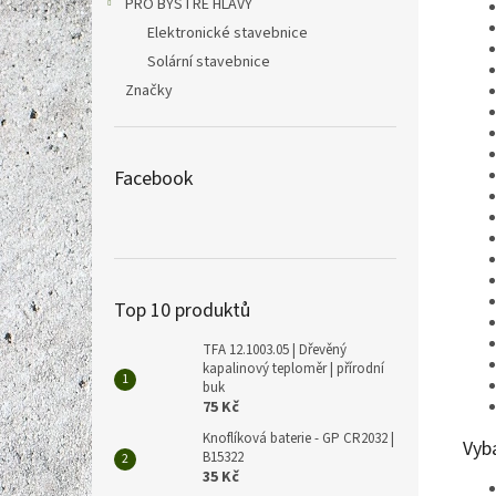
PRO BYSTRÉ HLAVY
Elektronické stavebnice
Solární stavebnice
Značky
Facebook
Top 10 produktů
TFA 12.1003.05 | Dřevěný
kapalinový teploměr | přírodní
buk
75 Kč
Knoflíková baterie - GP CR2032 |
Vyb
B15322
35 Kč