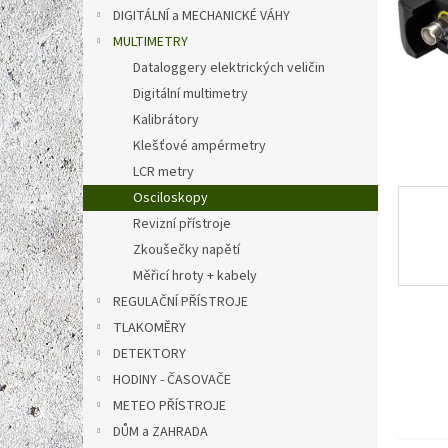
n
DIGITÁLNÍ a MECHANICKÉ VÁHY
e
MULTIMETRY
l
Dataloggery elektrických veličin
Digitální multimetry
Kalibrátory
Klešťové ampérmetry
LCR metry
Osciloskopy
Revizní přístroje
Zkoušečky napětí
Měřicí hroty + kabely
REGULAČNÍ PŘÍSTROJE
TLAKOMĚRY
DETEKTORY
HODINY - ČASOVAČE
METEO PŘÍSTROJE
DŮM a ZAHRADA