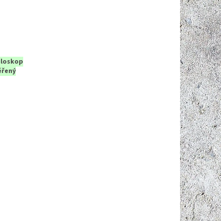
iloskop
ěřený