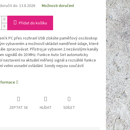
oručit do:
13.8.2026
Možnosti doručení
Přidat do košíku
ení k PC přes rozhraní USB získáte paměťový osciloskop
lým vybavením a možností ukládat naměřené údaje, které
le zpracovávat. Přístroj je vybaven 2 nezávislými kanály
am signálů do 20 MHz.
Funkce Auto Set automaticky
í nastavení na aktuální měřený signál a rozsáhlé funkce
ní velmi usnadní ovládání. Sondy nejsou součástí
informace
ZEPTAT SE
HLÍDAT
SDÍLET