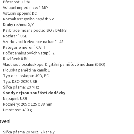
Přesnost: ±3 %
Vstupní impedance: 1 MΩ
Vstupní spojení: DC
Rozsah vstupního napětí: 5 V
Druhy režimu: X/Y
Kalibrace možná podle: ISO / DAkkS
Rozhraní: USB
Vzorkovací frekvence na kanál: 48
Kategorie měření: CAT I
Počet analogových vstupů: 2
Rozlišení: 8 Bit
Vlastnosti osciloskopu: Digitální paměťové médium (DSO)
Hloubka paměti na kanál: 1
Typ osciloskopu: USB, PC
Typ: DSO-2020 USB
Šířka pásma: 20 MHz
Sondy nejsou součástí dodávky
Napájení: USB
Rozměry: 205 x 125 x 38 mm
Hmotnost: 430 g
avení
Šířka pásma 20 MHz, 2 kanály