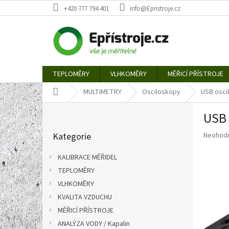
Přejít
+420 777 794 401
info@Epristroje.cz
na
obsah
TEPLOMĚRY
VLHKOMĚRY
MĚŘICÍ PŘÍSTROJE
Domů
MULTIMETRY
Osciloskopy
USB osci
P
USB 
o
Přeskočit
s
Průměr
Kategorie
Neohod
kategorie
t
hodnoce
r
produkt
KALIBRACE MĚŘIDEL
a
je
TEPLOMĚRY
n
0,0
z
VLHKOMĚRY
n
5
í
KVALITA VZDUCHU
hvězdič
p
MĚŘICÍ PŘÍSTROJE
a
ANALÝZA VODY / Kapalin