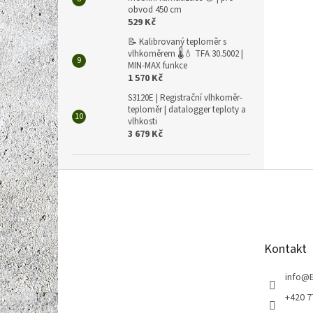
obvod 450 cm
529 Kč
📝 Kalibrovaný teploměr s
vlhkoměrem 🌡️💧 TFA 30.5002 |
MIN-MAX funkce
1 570 Kč
S3120E | Registrační vlhkoměr-
teploměr | datalogger teploty a
vlhkosti
3 679 Kč
Z
á
p
a
t
Kontakt
í
info
@
+420 7