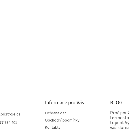
Informace pro Vás
BLOG
Proč použ
Ochrana dat
Epristroje.cz
termostat
Obchodní podmínky
topení: V
77 794 401
vaši dom
Kontakty