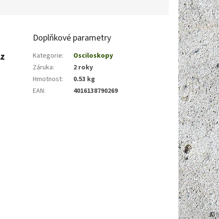
Doplňkové parametry
Hz
Kategorie
:
Osciloskopy
Záruka
:
2 roky
Hmotnost
:
0.53 kg
EAN
:
4016138790269