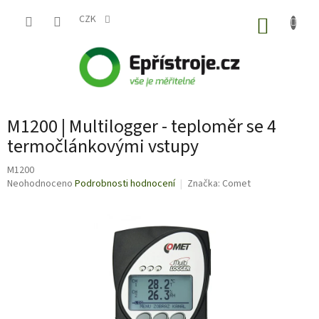
Přejít
na
CZK
NÁKUP
obsah
KOŠÍK
M1200 | Multilogger - teploměr se 4
termočlánkovými vstupy
M1200
Průměrné
Neohodnoceno
Podrobnosti hodnocení
Značka:
Comet
hodnocení
produktu
je
0,0
z
5
hvězdiček.