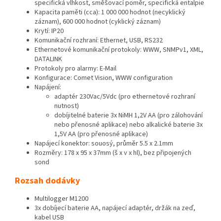
specifická vlhkost, směšovací poměr, specifická entalpie
Kapacita paměti (cca): 1 000 000 hodnot (necyklický
záznam), 600 000 hodnot (cyklický záznam)
Krytí: IP20
Komunikační rozhraní: Ethernet, USB, RS232
Ethernetové komunikační protokoly: WWW, SNMPv1, XML,
DATALINK
Protokoly pro alarmy: E-Mail
Konfigurace: Comet Vision, WWW configuration
Napájení:
adaptér 230Vac/5Vdc (pro ethernetové rozhraní
nutnost)
dobíjitelné baterie 3x NiMH 1,2V AA (pro zálohování
nebo přenosné aplikace) nebo alkalické baterie 3x
1,5V AA (pro přenosné aplikace)
Napájecí konektor: souosý, průměr 5.5 x 2.1mm
Rozměry: 178 x 95 x 37mm (š x v x hl), bez připojených
sond
Rozsah dodávky
Multilogger M1200
3x dobíjecí baterie AA, napájecí adaptér, držák na zeď,
kabel USB