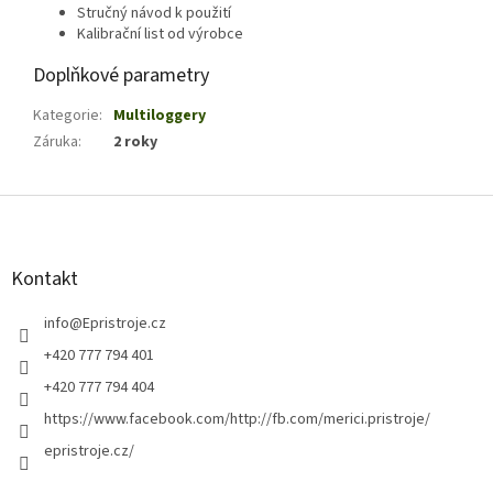
Stručný návod k použití
Kalibrační list od výrobce
Doplňkové parametry
Kategorie
:
Multiloggery
Záruka
:
2 roky
Z
á
p
a
Kontakt
t
í
info
@
Epristroje.cz
+420 777 794 401
+420 777 794 404
https://www.facebook.com/http://fb.com/merici.pristroje/
epristroje.cz/