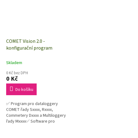
COMET Vision 2.0 -
konfigurační program
Skladem
0 Kč bez DPH
0 Kč
Do košíku
✅ Program pro dataloggery
COMET řady Sxxxx, Rxxxx,
Commetery Dxxxx a Multiloggery
řady Mxxxx✅ Software pro
analýzu dat a nastavení přístrojů
COMET Vision 2.0✅ Program...