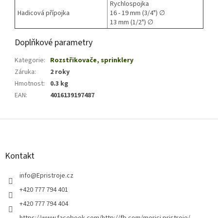
Rychlospojka
Hadicová přípojka
16 - 19 mm (3/4") ∅
13 mm (1/2") ∅
Doplňkové parametry
Kategorie
:
Rozstřikovače, sprinklery
Záruka
:
2 roky
Hmotnost
:
0.3 kg
EAN
:
4016139197487
Z
á
p
a
Kontakt
t
í
info
@
Epristroje.cz
+420 777 794 401
+420 777 794 404