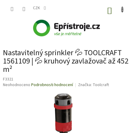
Přejít
na
CZK
NÁKUP
obsah
KOŠÍK
Nastavitelný sprinkler 💦 TOOLCRAFT
1561109 | 💦 kruhový zavlažovač až 452
m²
F3321
Průměrné
Neohodnoceno
Podrobnosti hodnocení
Značka:
Toolcraft
hodnocení
produktu
je
0,0
z
5
hvězdiček.