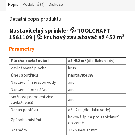
Popis
Podobné (4)
Diskuze
Detailní popis produktu
Nastavitelný sprinkler 💦 TOOLCRAFT
1561109 | 💦 kruhový zavlažovač až 452 m²
Parametry
2
Plocha zavlažování
až 452 m
(dle tlaku vody)
Zavlažovaná plocha
kruh
Úhel postřiku
nastavitelný
Nastavení množství vody
ano
Nastavení bez nářadí
ano
Možnost propojení více
ano
zavlažovačů
Dosah postřiku
až 12 m (dle tlaku vody)
kovová špice pro zapíchnutí
Způsob umístění
do země
Rozměry
327 x 84 x 32 mm