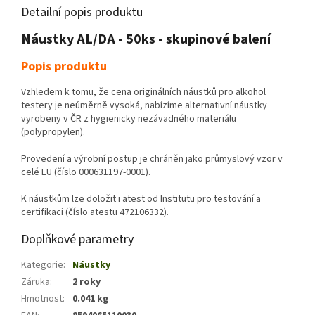
Detailní popis produktu
Náustky AL/DA - 50ks - skupinové balení
Popis produktu
Vzhledem k tomu, že cena originálních náustků pro alkohol
testery je neúměrně vysoká, nabízíme alternativní náustky
vyrobeny v ČR z hygienicky nezávadného materiálu
(polypropylen).
Provedení a výrobní postup je chráněn jako průmyslový vzor v
celé EU (číslo 000631197-0001).
K náustkům lze doložit i atest od Institutu pro testování a
certifikaci (číslo atestu 472106332).
Doplňkové parametry
Kategorie
:
Náustky
Záruka
:
2 roky
Hmotnost
:
0.041 kg