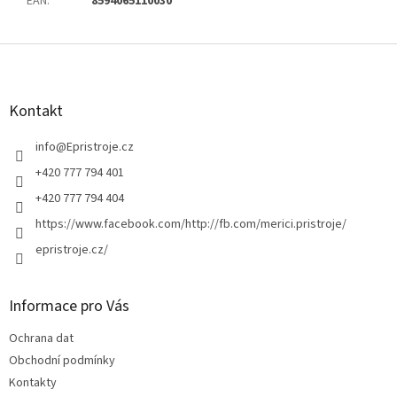
EAN
:
8594065110030
Z
á
p
a
Kontakt
t
í
info
@
Epristroje.cz
+420 777 794 401
+420 777 794 404
https://www.facebook.com/http://fb.com/merici.pristroje/
epristroje.cz/
Informace pro Vás
Ochrana dat
Obchodní podmínky
Kontakty