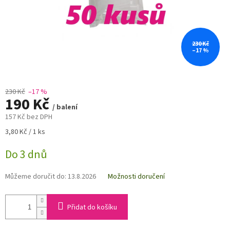
230 Kč
–17 %
230 Kč
–17 %
190 Kč
/ balení
157 Kč bez DPH
Měrná
3,80 Kč / 1 ks
cena:
Do 3 dnů
Můžeme doručit do:
13.8.2026
Možnosti doručení
Přidat do košíku