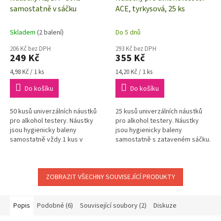
samostatně v sáčku
ACE, tyrkysová, 25 ks
Skladem
(2 balení)
Do 5 dnů
206 Kč bez DPH
293 Kč bez DPH
249 Kč
355 Kč
Měrná
Měrná
4,98 Kč / 1 ks
14,20 Kč / 1 ks
cena:
cena:
Do košíku
Do košíku
50 kusů univerzálních náustků
25 kusů univerzálních náustků
pro alkohol testery. Náustky
pro alkohol testery. Náustky
jsou hygienicky baleny
jsou hygienicky baleny
samostatně vždy 1 kus v
samostatně s zataveném sáčku.
jednom sáčku.
ZOBRAZIT VŠECHNY SOUVISEJÍCÍ PRODUKTY
Popis
Podobné (6)
Související soubory (2)
Diskuze