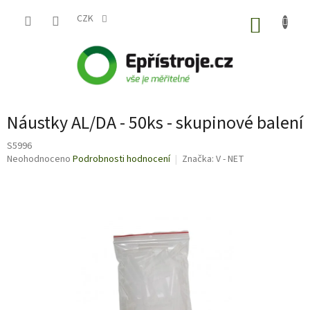
Přejít
na
CZK
NÁKUP
obsah
KOŠÍK
Náustky AL/DA - 50ks - skupinové balení
S5996
Průměrné
Neohodnoceno
Podrobnosti hodnocení
Značka:
V - NET
hodnocení
produktu
je
0,0
z
5
hvězdiček.