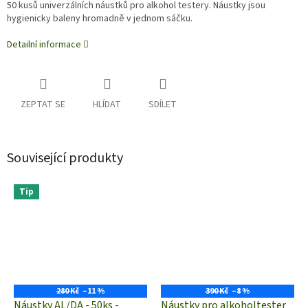
50 kusů univerzálních náustků pro alkohol testery. Náustky jsou
hygienicky baleny hromadně v jednom sáčku.
Detailní informace
ZEPTAT SE
HLÍDAT
SDÍLET
Související produkty
Tip
280 Kč
–11 %
390 Kč
–8 %
Náustky AL/DA - 50ks -
Náustky pro alkoholtester