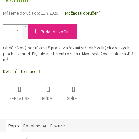
Do 3 dnů
Můžeme doručit do:
11.8.2026
Možnosti doručení
Přidat do košíku
Obdélníkový postřikovač pro zavlažování středně velkých a velkých
ploch a zahrad. Plynulé nastavení rozsahu. Max. zavlažovací plocha 418
2
m
.
Detailní informace
ZEPTAT SE
HLÍDAT
SDÍLET
Popis
Podobné (4)
Diskuze