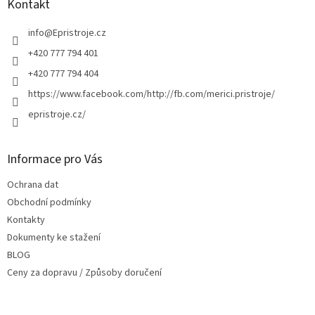
a
Kontakt
t
í
info
@
Epristroje.cz
+420 777 794 401
+420 777 794 404
https://www.facebook.com/http://fb.com/merici.pristroje/
epristroje.cz/
Informace pro Vás
Ochrana dat
Obchodní podmínky
Kontakty
Dokumenty ke stažení
BLOG
Ceny za dopravu / Způsoby doručení