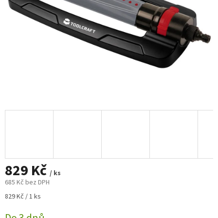
829 Kč
/ ks
685 Kč bez DPH
Měrná
829 Kč / 1 ks
cena: