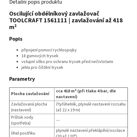
Detailní popis produktu
Oscilující obdélníkový zavlažovač
TOOLCRAFT 1561111 | zavlažování až 418
m²
Popis
připojení pomocí rychlospojky
18 gumových trysek
vstupní sítko pro ochranu trysek před nečistotami
jehla pro čištění trysek
Parametry
2
cca 418 m
(při tlaku 4 bar, dle
Plocha zavlažování
nastavení)
Zavlažovaná plocha
čtyřúhelník, plynulé nastavení rozsahu
(nastavení)
(až 22 x 19 m)
Průtok vody
---
(spotřeba)
plynulé nastavení překlápění/oscilace
Úhel postřiku
(20 až 120°)