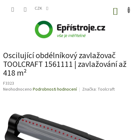
Přejít
na
CZK
NÁKUP
obsah
KOŠÍK
Oscilující obdélníkový zavlažovač
TOOLCRAFT 1561111 | zavlažování až
418 m²
F3323
Průměrné
Neohodnoceno
Podrobnosti hodnocení
Značka:
Toolcraft
hodnocení
produktu
je
0,0
z
5
hvězdiček.