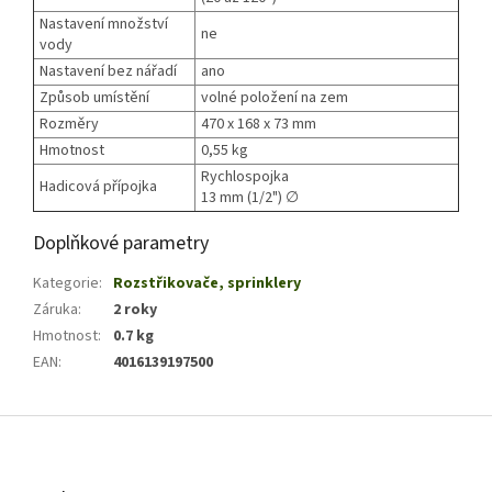
Nastavení množství
ne
vody
Nastavení bez nářadí
ano
Způsob umístění
volné položení na zem
Rozměry
470 x 168 x 73 mm
Hmotnost
0,55 kg
Rychlospojka
Hadicová přípojka
13 mm (1/2") ∅
Doplňkové parametry
Kategorie
:
Rozstřikovače, sprinklery
Záruka
:
2 roky
Hmotnost
:
0.7 kg
EAN
:
4016139197500
Z
á
p