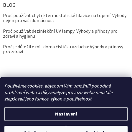
BLOG
Proč používat chytré termostatické hlavice na topení: Výhody
nejen pro vaši domácnost
Proč používat dezinfekční UV lampy: Výhody a přínosy pro
zdraví a hygienu
Proč je důležité mít doma čističku vzduchu: Výhody a přínosy
pro zdraví
Kalibrace.info
meteostanice.cz
Používáme cookies, abychom Vám umožnili pohodlné
prohlížení webu a díky analýze provozu webu neustále
zlepšovali jeho funkce, výkon a použitelnost.
Vytvořil Shoptet
Nastavení
Copyright 2026
Epřístroje.cz
. Všechna práva vyhrazena.
Upravit