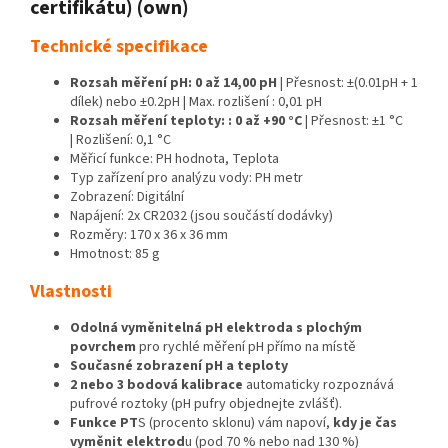
certifikátu) (own)
Technické specifikace
Rozsah měření pH: 0 až 14,00 pH
| Přesnost: ±(0.01pH + 1
dílek) nebo ±0.2pH | Max. rozlišení : 0,01 pH
Rozsah měření teploty: : 0 až +90 °C
| Přesnost: ±1 °C
| Rozlišení: 0,1 °C
Měřicí funkce: PH hodnota, Teplota
Typ zařízení pro analýzu vody: PH metr
Zobrazení: Digitální
Napájení: 2x CR2032 (jsou součástí dodávky)
Rozměry: 170 x 36 x 36 mm
Hmotnost: 85 g
Vlastnosti
Odolná vyměnitelná pH elektroda s plochým
povrchem
pro rychlé měření pH přímo na místě
Současné zobrazení pH a teploty
2 nebo 3 bodová kalibrace
automaticky rozpoznává
pufrové roztoky (pH pufry objednejte zvlášť).
Funkce PT
S (procento sklonu) vám napoví,
kdy je čas
vyměnit elektrod
u (pod 70 % nebo nad 130 %)