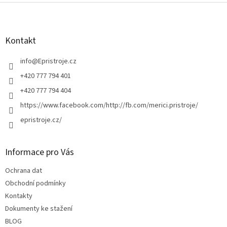
Z
á
p
a
Kontakt
t
í
info
@
Epristroje.cz
+420 777 794 401
+420 777 794 404
https://www.facebook.com/http://fb.com/merici.pristroje/
epristroje.cz/
Informace pro Vás
Ochrana dat
Obchodní podmínky
Kontakty
Dokumenty ke stažení
BLOG