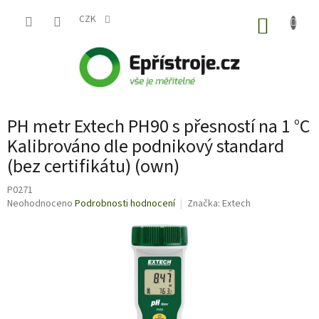
Přejít
na
CZK
NÁKUP
obsah
KOŠÍK
PH metr Extech PH90 s přesností na 1 °C
Kalibrováno dle podnikový standard
(bez certifikátu) (own)
P0271
Průměrné
Neohodnoceno
Podrobnosti hodnocení
Značka:
Extech
hodnocení
produktu
je
0,0
z
5
hvězdiček.