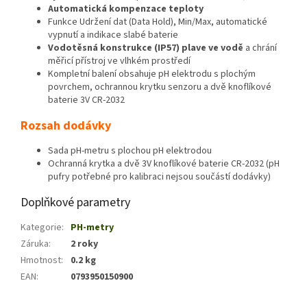
Automatická kompenzace teploty
Funkce Udržení dat (Data Hold), Min/Max, automatické
vypnutí a indikace slabé baterie
Vodotěsná konstrukce (IP57) plave ve vodě
a chrání
měřicí přístroj ve vlhkém prostředí
Kompletní balení obsahuje pH elektrodu s plochým
povrchem, ochrannou krytku senzoru a dvě knoflíkové
baterie 3V CR-2032
Rozsah dodávky
Sada pH-metru s plochou pH elektrodou
Ochranná krytka a dvě 3V knoflíkové baterie CR-2032 (pH
pufry potřebné pro kalibraci nejsou součástí dodávky)
Doplňkové parametry
Kategorie
:
PH-metry
Záruka
:
2 roky
Hmotnost
:
0.2 kg
EAN
:
0793950150900