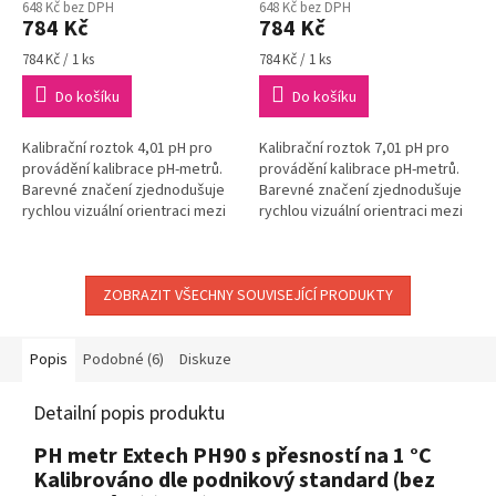
648 Kč bez DPH
648 Kč bez DPH
784 Kč
784 Kč
Měrná
Měrná
784 Kč / 1 ks
784 Kč / 1 ks
cena:
cena:
Do košíku
Do košíku
Kalibrační roztok 4,01 pH pro
Kalibrační roztok 7,01 pH pro
provádění kalibrace pH-metrů.
provádění kalibrace pH-metrů.
Barevné značení zjednodušuje
Barevné značení zjednodušuje
rychlou vizuální orientraci mezi
rychlou vizuální orientraci mezi
roztoky.
roztoky.
ZOBRAZIT VŠECHNY SOUVISEJÍCÍ PRODUKTY
Popis
Podobné (6)
Diskuze
Detailní popis produktu
PH metr Extech PH90 s přesností na 1 °C
Kalibrováno dle podnikový standard (bez