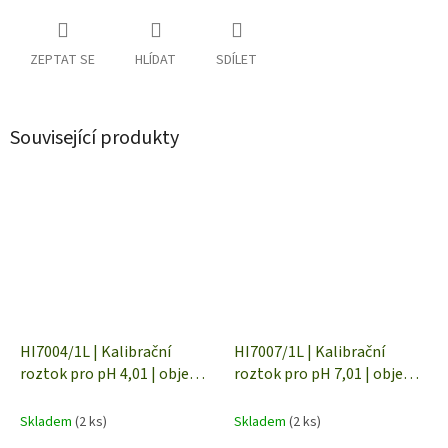
ZEPTAT SE
HLÍDAT
SDÍLET
Související produkty
HI7004/1L | Kalibrační
HI7007/1L | Kalibrační
roztok pro pH 4,01 | objem 1
roztok pro pH 7,01 | objem 1
litr
litr
Skladem
(2 ks)
Skladem
(2 ks)