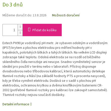
Do 3 dnů
Můžeme doručit do:
13.8.2026
Možnosti doručení
Přidat do košíku
Extech PH90 je vodotěsný pH metr. Je vybaven odolným a vodotěsným
(IP57) krytem a plochou elektrodou pro měření hodnoty pH v
kapalinách, polotuhých látkách a tuhých látkách. Na velkém LCD displeji
zobrazuje také teplotu. Odolná elektroda se na rozdíl od běžného
skleněného čidla nerozbije ani neucpe. Snadno vyměnitelný senzor je
ideální pro použití v terénu nebo v laboratoři. Přístroj disponuje
dvoubodovou nebo tříbodovou kalibrací, která automaticky detekuje
tlumivé roztoky a hlásí (na základě hodnoty PTS a procenta nasycení),
kdy je třeba vyměnit elektrodu. Dodává se v sadě s plochou pH
elektrodou, ochrannou krytkou a dvěma knoflíkovými bateriemi CR-
2032 (potřebné tlumivé roztoky pro kalibraci lze zakoupit samostatně).
Tlumivé roztoky nejsou součástí dodávky.
Detailní informace