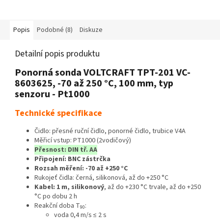
odolným provedením (podle IP
Široký měřicí rozsah od -200 do
65/67) a podsvíceným
+450 °C.
displejem. Kompaktní...
Popis
Podobné (8)
Diskuze
Detailní popis produktu
Ponorná sonda VOLTCRAFT TPT-201 VC-
8603625, -70 až 250 °C, 100 mm, typ
senzoru - Pt1000
Technické specifikace
Čidlo: přesné ruční čidlo, ponorné čidlo, trubice V4A
Měřicí vstup: PT1000 (2vodičový)
Přesnost: DIN tř. AA
Připojení: BNC zástrčka
Rozsah měření: -70 až +250 °C
Rukojeť čidla: černá, silikonová, až do +250 °C
Kabel: 1 m, silikonový
, až do +230 °C trvale, až do +250
°C po dobu 2 h
Reakční doba T
:
90
voda 0,4 m/s ≤ 2 s