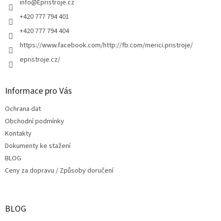
í
info
@
Epristroje.cz
+420 777 794 401
+420 777 794 404
https://www.facebook.com/http://fb.com/merici.pristroje/
epristroje.cz/
Informace pro Vás
Ochrana dat
Obchodní podmínky
Kontakty
Dokumenty ke stažení
BLOG
Ceny za dopravu / Způsoby doručení
BLOG