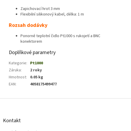
Zapichovací hrot 3 mm
Flexibilní silikonový kabel, délka: 1 m
Rozsah dodávky
Ponorné teplotní čidlo Pt1000 s rukojetí a BNC
konektorem
Doplňkové parametry
Kategorie
:
Pt1000
Záruka
:
2 roky
Hmotnost
:
0.05 kg
EAN
:
4058175499477
Z
á
p
a
Kontakt
t