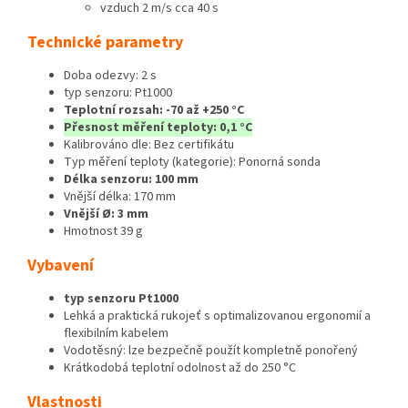
vzduch 2 m/s cca 40 s
Technické parametry
Doba odezvy: 2 s
typ senzoru: Pt1000
Teplotní rozsah: -70 až +250 °C
Přesnost měření teploty: 0,1 °C
Kalibrováno dle: Bez certifikátu
Typ měření teploty (kategorie): Ponorná sonda
Délka senzoru: 100 mm
Vnější délka: 170 mm
Vnější Ø: 3 mm
Hmotnost 39 g
Vybavení
typ senzoru Pt1000
Lehká a praktická rukojeť s optimalizovanou ergonomií a
flexibilním kabelem
Vodotěsný: lze bezpečně použít kompletně ponořený
Krátkodobá teplotní odolnost až do 250 °C
Vlastnosti