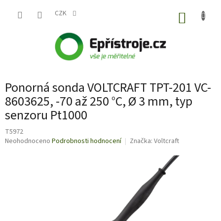
Přejít
na
CZK
NÁKUP
obsah
KOŠÍK
Ponorná sonda VOLTCRAFT TPT-201 VC-
8603625, -70 až 250 °C, Ø 3 mm, typ
senzoru Pt1000
T5972
Průměrné
Neohodnoceno
Podrobnosti hodnocení
Značka:
Voltcraft
hodnocení
produktu
je
0,0
z
5
hvězdiček.