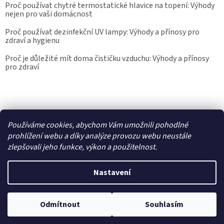
Proč používat chytré termostatické hlavice na topení: Výhody
nejen pro vaši domácnost
Proč používat dezinfekční UV lampy: Výhody a přínosy pro
zdraví a hygienu
Proč je důležité mít doma čističku vzduchu: Výhody a přínosy
pro zdraví
Kalibrace.info
meteostanice.cz
Používáme cookies, abychom Vám umožnili pohodlné
prohlížení webu a díky analýze provozu webu neustále
zlepšovali jeho funkce, výkon a použitelnost.
Vytvořil Shoptet
Nastavení
Copyright 2026
Epřístroje.cz
. Všechna práva vyhrazena.
Upravit
nastavení cookies
Odmítnout
Souhlasím