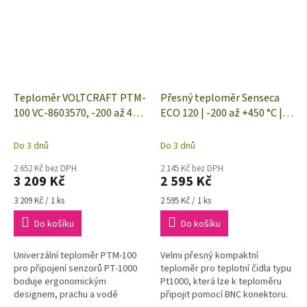
Teploměr VOLTCRAFT PTM-
Přesný teploměr Senseca
100 VC-8603570, -200 až 450
ECO 120 | -200 až +450 °C |
°C, typ senzoru Pt1000
pro typ snímače Pt1000
Do 3 dnů
Do 3 dnů
2 652 Kč bez DPH
2 145 Kč bez DPH
3 209 Kč
2 595 Kč
Měrná
Měrná
3 209 Kč / 1 ks
2 595 Kč / 1 ks
cena:
cena:
Do košíku
Do košíku
Univerzální teploměr PTM-100
Velmi přesný kompaktní
pro připojení senzorů PT-1000
teploměr pro teplotní čidla typu
boduje ergonomickým
Pt1000, která lze k teploměru
designem, prachu a vodě
připojit pomocí BNC konektoru.