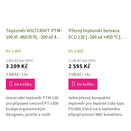
Teploměr VOLTCRAFT PTM-
Přesný teploměr Senseca
100 VC-8603570, -200 až 450
ECO 120 | -200 až +450 °C |
°C, typ senzoru Pt1000
pro typ snímače Pt1000
Do 3 dnů
Do 3 dnů
2 652 Kč bez DPH
2 145 Kč bez DPH
3 209 Kč
2 595 Kč
Měrná
Měrná
3 209 Kč / 1 ks
2 595 Kč / 1 ks
cena:
cena:
Do košíku
Do košíku
Univerzální teploměr PTM-100
Velmi přesný kompaktní
pro připojení senzorů PT-1000
teploměr pro teplotní čidla typu
boduje ergonomickým
Pt1000, která lze k teploměru
designem, prachu a vodě
připojit pomocí BNC konektoru.
odolným provedením (podle IP
Široký měřicí rozsah od -200 do
65/67) a podsvíceným
+450 °C.