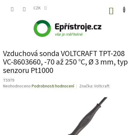
Přejít
na
CZK
NÁKUP
obsah
KOŠÍK
Vzduchová sonda VOLTCRAFT TPT-208
VC-8603660, -70 až 250 °C, Ø 3 mm, typ
senzoru Pt1000
T5979
Průměrné
Neohodnoceno
Podrobnosti hodnocení
Značka:
Voltcraft
hodnocení
produktu
je
0,0
z
5
hvězdiček.