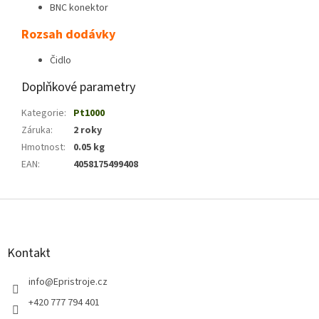
BNC konektor
Rozsah dodávky
Čidlo
Doplňkové parametry
Kategorie
:
Pt1000
Záruka
:
2 roky
Hmotnost
:
0.05 kg
EAN
:
4058175499408
Z
á
p
a
Kontakt
t
í
info
@
Epristroje.cz
+420 777 794 401