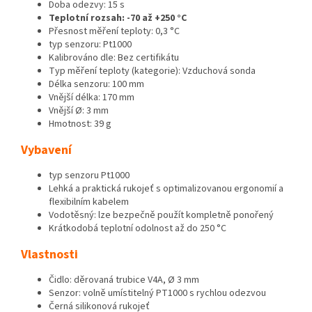
Doba odezvy: 15 s
Teplotní rozsah: -70 až +250 °C
Přesnost měření teploty: 0,3 °C
typ senzoru: Pt1000
Kalibrováno dle: Bez certifikátu
Typ měření teploty (kategorie): Vzduchová sonda
Délka senzoru: 100 mm
Vnější délka: 170 mm
Vnější Ø: 3 mm
Hmotnost: 39 g
Vybavení
typ senzoru Pt1000
Lehká a praktická rukojeť s optimalizovanou ergonomií a
flexibilním kabelem
Vodotěsný: lze bezpečně použít kompletně ponořený
Krátkodobá teplotní odolnost až do 250 °C
Vlastnosti
Čidlo: děrovaná trubice V4A, Ø 3 mm
Senzor: volně umístitelný PT1000 s rychlou odezvou
Černá silikonová rukojeť