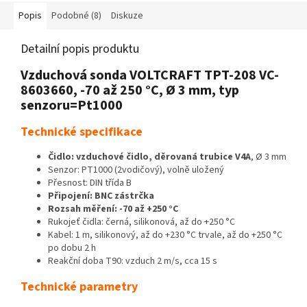
displejem. Kompaktní...
Popis
Podobné (8)
Diskuze
Detailní popis produktu
Vzduchová sonda VOLTCRAFT TPT-208 VC-
8603660, -70 až 250 °C, Ø 3 mm, typ
senzoru=Pt1000
Technické specifikace
Čidlo: vzduchové čidlo, děrovaná trubice V4A
, Ø 3 mm
Senzor: PT1000 (2vodičový), volně uložený
Přesnost: DIN třída B
Připojení: BNC zástrčka
Rozsah měření: -70 až +250 °C
Rukojeť čidla: černá, silikonová, až do +250 °C
Kabel: 1 m, silikonový, až do +230 °C trvale, až do +250 °C
po dobu 2 h
Reakční doba T90: vzduch 2 m/s, cca 15 s
Technické parametry