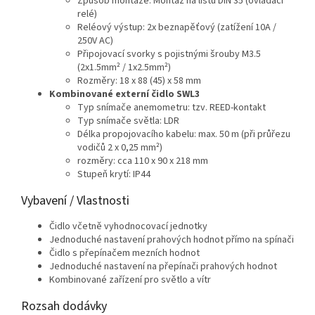
Způsob montáže: Montáž na lištu DIN 35 (ovládací
relé)
Reléový výstup: 2x beznapěťový (zatížení 10A /
250V AC)
Připojovací svorky s pojistnými šrouby M3.5
(2x1.5mm² / 1x2.5mm²)
Rozměry: 18 x 88 (45) x 58 mm
Kombinované externí čidlo SWL3
Typ snímače anemometru: tzv. REED-kontakt
Typ snímače světla: LDR
Délka propojovacího kabelu: max. 50 m (při průřezu
vodičů 2 x 0,25 mm²)
rozměry: cca 110 x 90 x 218 mm
Stupeň krytí: IP44
Vybavení / Vlastnosti
Čidlo včetně vyhodnocovací jednotky
Jednoduché nastavení prahových hodnot přímo na spínači
Čidlo s přepínačem mezních hodnot
Jednoduché nastavení na přepínači prahových hodnot
Kombinované zařízení pro světlo a vítr
Rozsah dodávky