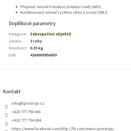
Přepínač mezních hodnot (ovládací relé) SMS1
Kombinovaný snímač rychlosi větru a osvitu SWL3
Doplňkové parametry
Kategorie
:
Zabezpečení objektů
Záruka
:
2 roky
Hmotnost
:
0.35 kg
EAN
:
4260005856859
Z
á
p
a
Kontakt
t
í
info
@
Epristroje.cz
+420 777 794 401
+420 777 794 404
https://www.facebook.com/http://fb.com/merici.pristroje/