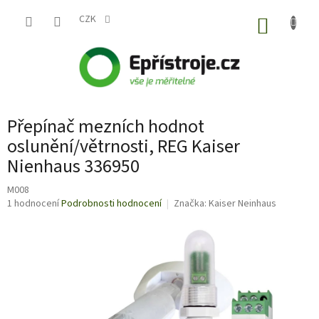
Přejít
na
CZK
NÁKUP
obsah
KOŠÍK
Přepínač mezních hodnot
oslunění/větrnosti, REG Kaiser
Nienhaus 336950
M008
Průměrné
1 hodnocení
Podrobnosti hodnocení
Značka:
Kaiser Neinhaus
hodnocení
produktu
je
5,0
z
5
hvězdiček.