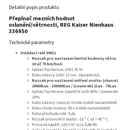
Detailní popis produktu
Přepínač mezních hodnot
oslunění/větrnosti, REG Kaiser Nienhaus
336950
Technické parametry
Ovládací relé SMS1
Rozsah pro nastavení limitní hodnoty větru:
10 až 70 km/hod.
Spínací hystereze: (vítr) 25 %
Doba odezvy (vítr): 15 sec. (dynamický)
Rozsah pro nastavení měření osvitu: (slunce)
20000Lux - 100000Lux / (soumrak) 1Lux - 70Lux
Spínací hystereze: (sluněční svit) 40% / (soumrak)
20%
Doba odezvy: (slunce) 10 min (volně nastavitelné)
Doba chodu motoru: 90 s (volně nastavitelné)
Doba přechodu relé: 0,6s
Rozsah provozních teplot: -10 ° C až + 45 ° C
Provozní napětí: 230 V AC (cca 0,66 W)