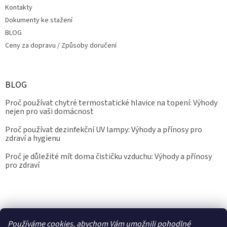
Kontakty
Dokumenty ke stažení
BLOG
Ceny za dopravu / Způsoby doručení
BLOG
Proč používat chytré termostatické hlavice na topení: Výhody
nejen pro vaši domácnost
Proč používat dezinfekční UV lampy: Výhody a přínosy pro
zdraví a hygienu
Proč je důležité mít doma čističku vzduchu: Výhody a přínosy
pro zdraví
Kalibrace.info
meteostanice.cz
Používáme cookies, abychom Vám umožnili pohodlné