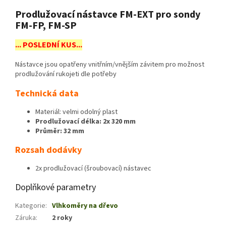
Prodlužovací nástavce FM-EXT pro sondy
FM-FP, FM-SP
... POSLEDNÍ KUS...
Nástavce jsou opatřeny vnitřním/vnějším závitem pro možnost
prodlužování rukojeti dle potřeby
Technická data
Materiál: velmi odolný plast
Prodlužovací délka: 2x 320 mm
Průměr: 32 mm
Rozsah dodávky
2x prodlužovací (šroubovací) nástavec
Doplňkové parametry
Kategorie
:
Vlhkoměry na dřevo
Záruka
:
2 roky