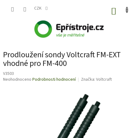
Přejít
na
CZK
NÁKUP
obsah
KOŠÍK
Prodloužení sondy Voltcraft FM-EXT
vhodné pro FM-400
V3503
Průměrné
Neohodnoceno
Podrobnosti hodnocení
Značka:
Voltcraft
hodnocení
produktu
je
0,0
z
5
hvězdiček.