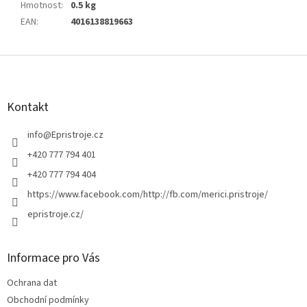
Hmotnost
:
0.5 kg
EAN
:
4016138819663
Z
á
p
a
Kontakt
t
í
info
@
Epristroje.cz
+420 777 794 401
+420 777 794 404
https://www.facebook.com/http://fb.com/merici.pristroje/
epristroje.cz/
Informace pro Vás
Ochrana dat
Obchodní podmínky