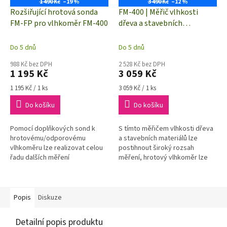
1 490 Kč
–19 %
3 490 Kč
–12 %
Rozšiřující hrotová sonda
FM-400 | Měřič vlhkosti
FM-FP pro vlhkoměr FM-400
dřeva a stavebních
materiálů Voltcraft
Do 5 dnů
Do 5 dnů
988 Kč bez DPH
2 528 Kč bez DPH
1 195 Kč
3 059 Kč
Měrná
Měrná
1 195 Kč / 1 ks
3 059 Kč / 1 ks
cena:
cena:
Do košíku
Do košíku
Pomocí doplňkových sond k
S tímto měřičem vlhkosti dřeva
hrotovému/odporovému
a stavebních materiálů lze
vlhkoměru lze realizovat celou
postihnout široký rozsah
řadu dalších měření
měření, hrotový vlhkoměr lze
rozšířit o různé sondy
Popis
Diskuze
Detailní popis produktu