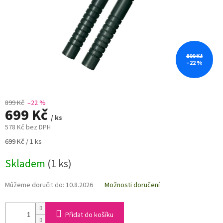
899 Kč
–22 %
899 Kč
–22 %
699 Kč
/ ks
578 Kč bez DPH
Měrná
699 Kč / 1 ks
cena:
Skladem
(1 ks)
Můžeme doručit do:
10.8.2026
Možnosti doručení
Přidat do košíku