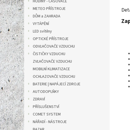
HODINY - ČASOVAČE
METEO PŘÍSTROJE
Det
DŮM a ZAHRADA
Zap
VYTÁPĚNÍ
LED svítilny
OPTICKÉ PŘÍSTROJE
ODVLHČOVAČE VZDUCHU
ČISTIČKY VZDUCHU
ZVLHČOVAČE VZDUCHU
MOBILNÍ KLIMATIZACE
OCHLAZOVAČE VZDUCHU
BATERIE | NAPÁJECÍ ZDROJE
AUTODOPLŇKY
ZDRAVÍ
PŘÍSLUŠENSTVÍ
COMET SYSTEM
NÁŘADÍ - NÁSTROJE
BAZAR