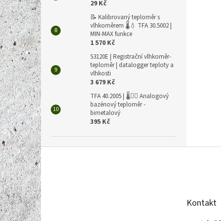
29 Kč
📝 Kalibrovaný teploměr s
vlhkoměrem 🌡️💧 TFA 30.5002 |
MIN-MAX funkce
1 570 Kč
S3120E | Registrační vlhkoměr-
teploměr | datalogger teploty a
vlhkosti
3 679 Kč
TFA 40.2005 | 🌡️🏊‍♀️ Analogový
bazénový teploměr -
bimetalový
395 Kč
Z
á
p
a
t
Kontakt
í