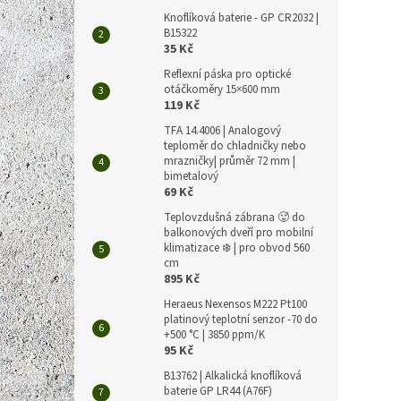
Knoflíková baterie - GP CR2032 |
B15322
35 Kč
Reflexní páska pro optické
otáčkoměry 15×600 mm
119 Kč
TFA 14.4006 | Analogový
teploměr do chladničky nebo
mrazničky| průměr 72 mm |
bimetalový
69 Kč
Teplovzdušná zábrana 🥵 do
balkonových dveří pro mobilní
klimatizace ❄️ | pro obvod 560
cm
895 Kč
Heraeus Nexensos M222 Pt100
platinový teplotní senzor -70 do
+500 °C | 3850 ppm/K
95 Kč
B13762 | Alkalická knoflíková
baterie GP LR44 (A76F)