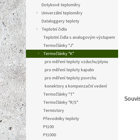
n
Dotykové teploměry
e
Univerzální teploměry
l
Dataloggery teploty
Teplotní čidla
Teplotní čidla s analogovým výstupem
Termočlánky "J"
Termočlánky "K"
pro měření teploty vzduchu/plynu
pro měření teploty kapalin
pro měření teploty povrchu
konektory a kompenzační vedení
Termočlánky "T"
Souvi
Termočlánky "R/S"
Termistory
Převodníky teploty
Pt100
Pt1000