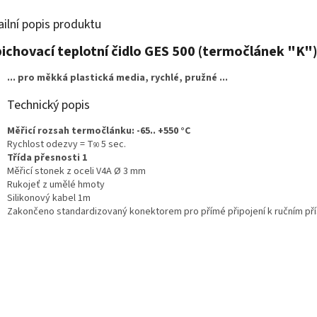
ailní popis produktu
ichovací teplotní čidlo GES 500 (termočlánek "K"
... pro měkká plastická media, rychlé, pružné ...
Technický popis
Měřicí rozsah termočlánku: -65.. +550 °C
Rychlost odezvy = T
5 sec.
90
Třída přesnosti 1
Měřicí stonek z oceli V4A Ø 3 mm
Rukojeť z umělé hmoty
Silikonový kabel 1m
Zakončeno standardizovaný konektorem pro přímé připojení k ručním př