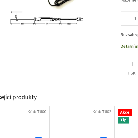
Můžeme d
Rozsah vp
Detailní 
TISK
sející produkty
Kód:
T600
Kód:
T602
Akce
Tip