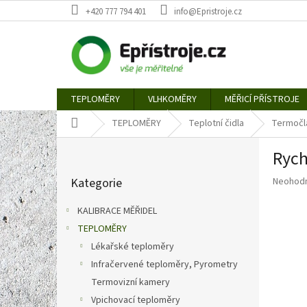
Přejít
+420 777 794 401
info@Epristroje.cz
na
obsah
TEPLOMĚRY
VLHKOMĚRY
MĚŘICÍ PŘÍSTROJE
Domů
TEPLOMĚRY
Teplotní čidla
Termočl
P
Rych
o
Přeskočit
s
Průměr
Kategorie
Neohod
kategorie
t
hodnoce
r
produkt
KALIBRACE MĚŘIDEL
a
je
TEPLOMĚRY
n
0,0
z
Lékařské teploměry
n
5
í
Infračervené teploměry, Pyrometry
hvězdič
p
Termovizní kamery
a
Vpichovací teploměry