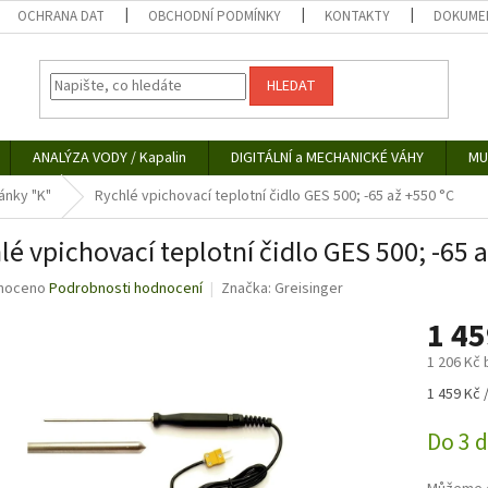
OCHRANA DAT
OBCHODNÍ PODMÍNKY
KONTAKTY
DOKUMEN
HLEDAT
ANALÝZA VODY / Kapalin
DIGITÁLNÍ a MECHANICKÉ VÁHY
MU
ánky "K"
Rychlé vpichovací teplotní čidlo GES 500; -65 až +550 °C
lé vpichovací teplotní čidlo GES 500; -65 
né
noceno
Podrobnosti hodnocení
Značka:
Greisinger
ní
1 4
u
1 206 Kč
Měrná
1 459 Kč /
cena:
ek.
Do 3 