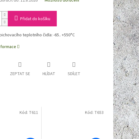
oručit do:
12.8.2026
Možnosti doručení
Přidat do košíku
ichovacího teplotního čidla: -65.. +550°C
informace
ZEPTAT SE
HLÍDAT
SDÍLET
Kód:
T611
Kód:
T653