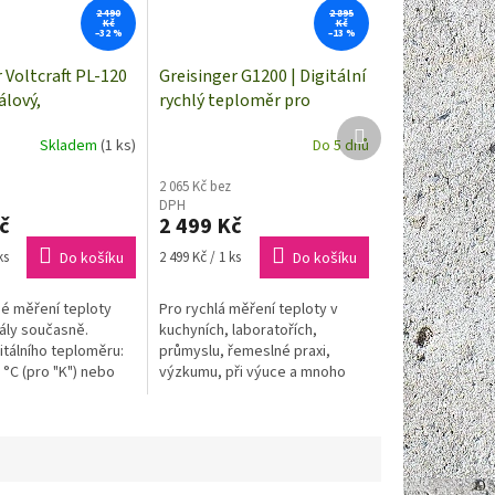
2 490
2 895
Kč
Kč
–32 %
–13 %
Voltcraft PL-120
Greisinger G1200 | Digitální
álový,
rychlý teploměr pro
nky K+J
termočlánky NiCr-Ni typ K,
Další
Skladem
(1 ks)
Do 5 dnů
produkt
pro výměnné snímače
2 065 Kč bez
DPH
č
2 499 Kč
Měrná
ks
Do košíku
2 499 Kč / 1 ks
Do košíku
cena:
é měření teploty
Pro rychlá měření teploty v
ly současně.
kuchyních, laboratořích,
itálního teploměru:
průmyslu, řemeslné praxi,
 °C (pro "K") nebo
výzkumu, při výuce a mnoho
°C (pro "J")
dalších. Při vývoji teploměru byl
kladen důraz na dosažení
nejlepší...