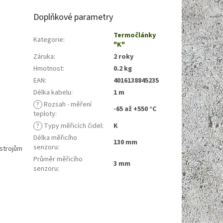
Doplňkové parametry
)
Termočlánky
Kategorie
:
"K"
Záruka
:
2 roky
Hmotnost
:
0.2 kg
EAN
:
4016138845235
Délka kabelu
:
1 m
?
Rozsah - měření
-65 až +550 °C
teploty
:
?
Typy měřicích čidel
:
K
Délka měřicího
130 mm
senzoru
:
ístrojům
Průměr měřicího
3 mm
senzoru
: