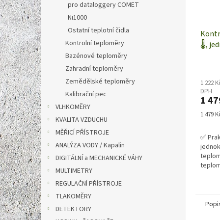
pro dataloggery COMET
Ni1000
Ostatní teplotní čidla
Kontr
Kontrolní teploměry
🌡️, j
K101 
Bazénové teploměry
"K"
Zahradní teploměry
Zemědělské teploměry
1 222 K
DPH
Kalibrační pec
1 47
VLHKOMĚRY
Měrná
1 479 Kč
KVALITA VZDUCHU
cena:
MĚŘICÍ PŘÍSTROJE
✅ Prak
ANALÝZA VODY / Kapalin
jedno
teplom
DIGITÁLNÍ a MECHANICKÉ VÁHY
teplom
MULTIMETRY
Zákla
REGULAČNÍ PŘÍSTROJE
Teplom
termoč
TLAKOMĚRY
Popi
DETEKTORY