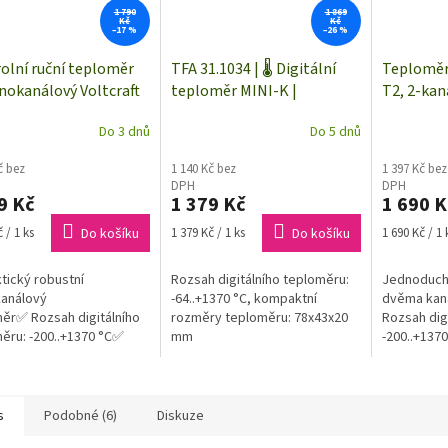
1 790
1 869
Kč
Kč
–17 %
–26 %
olní ruční teploměr
TFA 31.1034 | 🌡️ Digitální
Teploměr 
ednokanálový Voltcraft
teploměr MINI-K |
T2, 2-kan
pro termočlánky typu
jednokanálový
termočlá
Do 3 dnů
Do 5 dnů
č bez
1 140 Kč bez
1 397 Kč bez
DPH
DPH
9 Kč
1 379 Kč
1 690 K
Měrná
Měrná
 / 1 ks
Do košíku
1 379 Kč / 1 ks
Do košíku
1 690 Kč / 1 
cena:
cena:
tický robustní
Rozsah digitálního teploměru:
Jednoduch
kanálový
-64..+1370 °C, kompaktní
dvěma kaná
ěr✅ Rozsah digitálního
rozměry teploměru: 78x43x20
Rozsah dig
ěru: -200..+1370 °C✅
mm
-200..+1370
dní přesnost ±0,3%✅
-210..+1100
ěr je určen pro
lánky typu "K" (NiCr-NiAl)
s
Podobné (6)
Diskuze