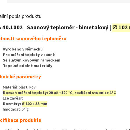
ailní popis produktu
 40.1002 | Saunový teploměr - bimetalový |
∅ 102
dnosti saunového teploměru
Vyrobeno v Německu
Pro měření teploty v sauně
Se zlatým kovovým rámečkem
Tepelně odolné materiály
hnické parametry
Materiál: plast, kov
Rozsah měření teploty: 20 až +120 °C, rozlišení stupnice 1°C
Lze zavěsit
Rozměry:
Ø 102 x 35 mm
hmotnost: 64 g
cifikace produktu