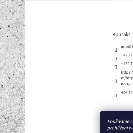
Z
á
p
a
t
Kontakt
í
info
@
+420 7
+420 7
https:
m/http
istroje
eprist
Používáme c
prohlížení w