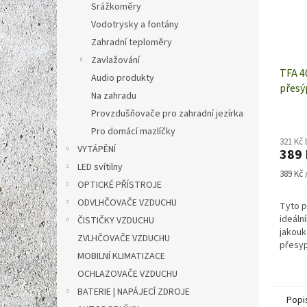
Srážkoměry
Vodotrysky a fontány
Zahradní teploměry
Zavlažování
TFA 4
Audio produkty
přesý
Na zahradu
| 287
Provzdušňovače pro zahradní jezírka
Pro domácí mazlíčky
321 Kč
VYTÁPĚNÍ
389 
LED svítilny
Měrná
389 Kč /
OPTICKÉ PŘÍSTROJE
cena:
ODVLHČOVAČE VZDUCHU
Tyto p
ideáln
ČISTIČKY VZDUCHU
jakouk
ZVLHČOVAČE VZDUCHU
přesyp
MOBILNÍ KLIMATIZACE
OCHLAZOVAČE VZDUCHU
BATERIE | NAPÁJECÍ ZDROJE
Popi