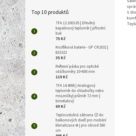
Saun
sprá
Top 10 produktů
S tí
komf
TFA 12.1003.05 | Dřevěný
Tepl
kapalinový teploměr | přírodní
buk
75 Kč
Knoflíková baterie - GP CR2032 |
B15322
35 Kč
Reflexní páska pro optické
otáčkoměry 15×600 mm
119 Kč
TFA 14.4006 | Analogový
teploměr do chladničky nebo
mrazničky| průměr 72 mm |
bimetalový
69 Kč
Teplovzdušná zábrana 🥵 do
balkonových dveří pro mobilní
klimatizace ❄️ | pro obvod 560
cm