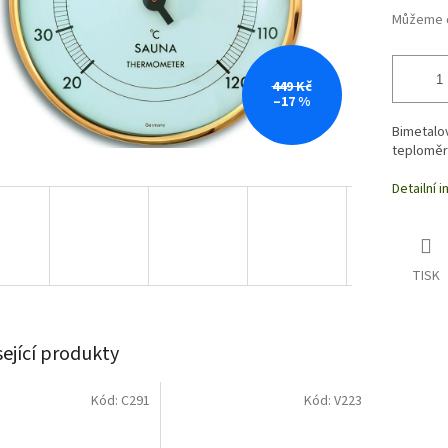
Můžeme d
449 Kč
–17 %
Bimetalov
teploměr
Detailní 
TISK
sející produkty
Kód:
C291
Kód:
V223