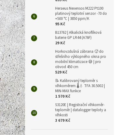
895 Kč
Heraeus Nexensos M222 Pt100
platinový teplotní senzor -70 do
+500 °C | 3850 ppm/K
95 Kč
B13762 | Alkalická knoflíková
baterie GP LR44 (A76F)
29 Kč
Horkovzdušná zábrana 🥵 do
střešního výklopného okna pro
mobilní klimatizace 😅 | pro
obvod 450 cm
529 Kč
📝 Kalibrovaný teploměr s
vlhkoměrem 🌡️💧 TFA 30.5002 |
MIN-MAX funkce
1 570 Kč
S3120E | Registrační vlhkoměr-
teploměr | datalogger teploty a
vlhkosti
3 679 Kč