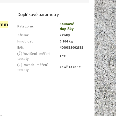
Doplňkové parametry
 mm
Saunové
Kategorie
:
doplňky
Záruka
:
2 roky
Hmotnost
:
0.164 kg
EAN
:
4009816002891
?
Rozlišení - měření
1 °C
teploty
:
?
Rozsah - měření
20 až +120 °C
teploty
: