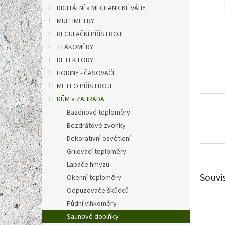
n
DIGITÁLNÍ a MECHANICKÉ VÁHY
e
MULTIMETRY
l
REGULAČNÍ PŘÍSTROJE
TLAKOMĚRY
DETEKTORY
HODINY - ČASOVAČE
METEO PŘÍSTROJE
DŮM a ZAHRADA
Bazénové teploměry
Bezdrátové zvonky
Dekorativní osvětlení
Grilovací teploměry
Lapače hmyzu
Souvi
Okenní teploměry
Odpuzovače škůdců
Půdní vlhkoměry
Saunové doplňky