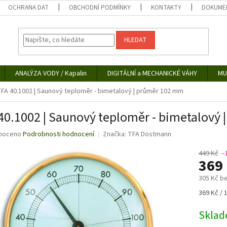
OCHRANA DAT
OBCHODNÍ PODMÍNKY
KONTAKTY
DOKUMEN
HLEDAT
ANALÝZA VODY / Kapalin
DIGITÁLNÍ a MECHANICKÉ VÁHY
MU
FA 40.1002 | Saunový teploměr - bimetalový | průměr 102 mm
40.1002 | Saunový teploměr - bimetalový
né
noceno
Podrobnosti hodnocení
Značka:
TFA Dostmann
ní
u
449 Kč
–
369
305 Kč b
Měrná
369 Kč / 
ek.
cena:
Skla