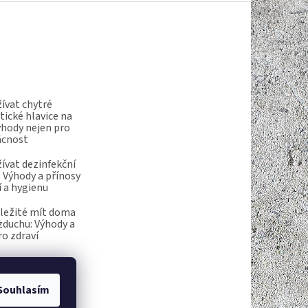
ívat chytré
ické hlavice na
ýhody nejen pro
ácnost
ívat dezinfekční
 Výhody a přínosy
í a hygienu
ůležité mít doma
vzduchu: Výhody a
ro zdraví
Souhlasím