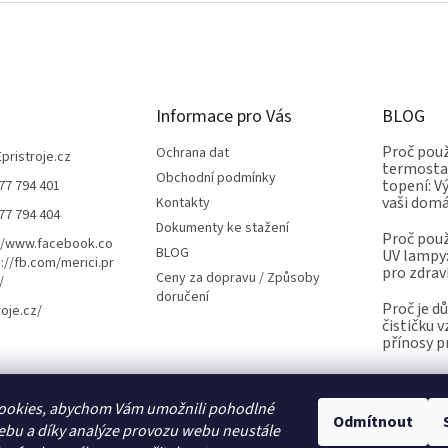
Informace pro Vás
BLOG
Proč použ
Ochrana dat
Epristroje.cz
termostat
Obchodní podmínky
topení: V
77 794 401
vaši dom
Kontakty
77 794 404
Dokumenty ke stažení
Proč použ
//www.facebook.co
BLOG
UV lampy:
://fb.com/merici.pr
pro zdrav
Ceny za dopravu / Způsoby
/
doručení
Proč je d
roje.cz/
čističku 
přínosy p
ookies, abychom Vám umožnili pohodlné
Kalibrace.info
meteostanice.cz
Odmítnout
ebu a díky analýze provozu webu neustále