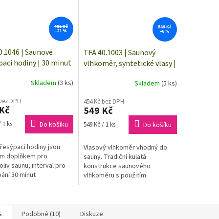
495 Kč
589 Kč
–21 %
–6 %
0.1046 | Saunové
TFA 40.1003 | Saunový
pací hodiny | 30 minut
vlhkoměr, syntetické vlasy |
×52 mm
průměr 102 mm
Skladem
(3 ks)
Skladem
(5 ks)
 bez DPH
454 Kč bez DPH
Kč
549 Kč
Měrná
 1 ks
Do košíku
549 Kč / 1 ks
Do košíku
cena:
řesýpací hodiny jsou
Vlasový vlhkoměr vhodný do
ím doplňkem pro
sauny. Tradiční kulatá
oliv saunu, interval pro
konstrukce saunového
ání 30 minut
vlhkoměru s použitím
syntetických vlasů pro
spolehlivou reakci na změnu
vlhkosti v sauně.
s
Podobné (10)
Diskuze