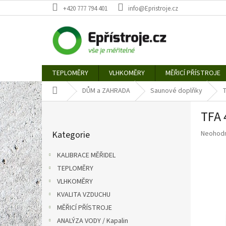
Přejít
+420 777 794 401
info@Epristroje.cz
na
obsah
TEPLOMĚRY
VLHKOMĚRY
MĚŘICÍ PŘÍSTROJE
Domů
DŮM a ZAHRADA
Saunové doplňky
T
P
TFA 
o
Přeskočit
s
Průměr
Kategorie
Neohod
kategorie
t
hodnoce
r
produkt
KALIBRACE MĚŘIDEL
a
je
TEPLOMĚRY
n
0,0
z
VLHKOMĚRY
n
5
í
KVALITA VZDUCHU
hvězdič
p
MĚŘICÍ PŘÍSTROJE
a
ANALÝZA VODY / Kapalin