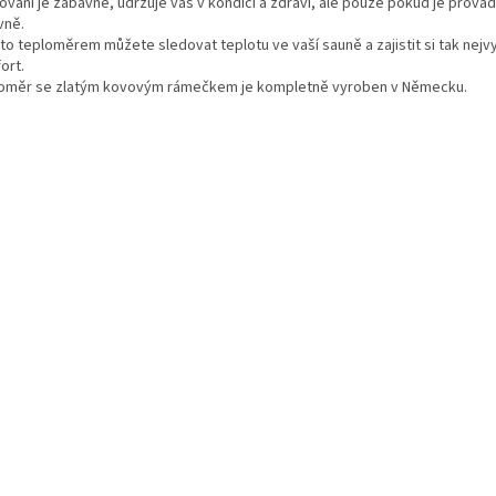
ování je zábavné, udržuje vás v kondici a zdraví, ale pouze pokud je prová
vně.
mto teploměrem můžete sledovat teplotu ve vaší sauně a zajistit si tak nej
ort.
oměr se zlatým kovovým rámečkem je kompletně vyroben v Německu.