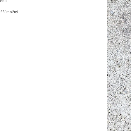
děno
vyšší možný