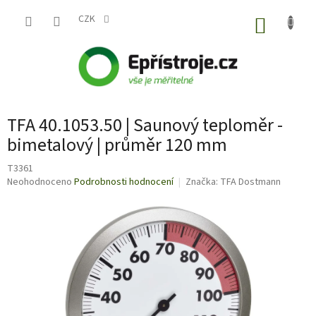
Přejít
na
CZK
NÁKUP
obsah
KOŠÍK
TFA 40.1053.50 | Saunový teploměr -
bimetalový | průměr 120 mm
T3361
Průměrné
Neohodnoceno
Podrobnosti hodnocení
Značka:
TFA Dostmann
hodnocení
produktu
je
0,0
z
5
hvězdiček.