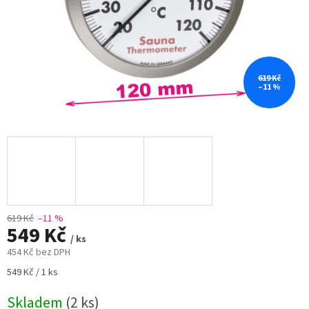
619 Kč
–11 %
619 Kč
–11 %
549 Kč
/ ks
454 Kč bez DPH
Měrná
549 Kč / 1 ks
cena:
Skladem
(2 ks)