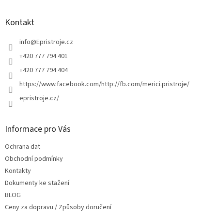
á
p
a
Kontakt
t
í
info
@
Epristroje.cz
+420 777 794 401
+420 777 794 404
https://www.facebook.com/http://fb.com/merici.pristroje/
epristroje.cz/
Informace pro Vás
Ochrana dat
Obchodní podmínky
Kontakty
Dokumenty ke stažení
BLOG
Ceny za dopravu / Způsoby doručení