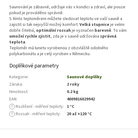
Saunování je zábavné, udržuje vás v kondici a zdraví, ale pouze
pokud je prováděno správně.
S tímto teploměrem můžete sledovat teplotu ve vaší sauně a
zajistit si tak nejvyšší možný komfort.
Velká stupnice
je velmi
dobře čitelná,
optimální rozsah
je vyznačen
barevně
. To vám
umožní rychle zjistit
, zda je v sauně udržována
správná
teplota
.
Teploměr má lunetu vyrobenou z obzvláště odolného
polykarbonátu a je celý vyroben v Německu.
Doplňkové parametry
Kategorie
:
Saunové doplňky
Záruka
:
2 roky
Hmotnost
:
0.2 kg
EAN
:
4009816029942
?
Rozlišení - měření teploty
:
1 °C
?
Rozsah - měření teploty
:
20 až +120 °C
Z