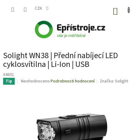
Přejít
na
CZK
NÁKUP
obsah
KOŠÍK
Solight WN38 | Přední nabíjecí LED
cyklosvítilna | Li-Ion | USB
X4631
Průměrné
Neohodnoceno
Podrobnosti hodnocení
Značka:
Solight
Tip
hodnocení
produktu
je
0,0
z
5
hvězdiček.