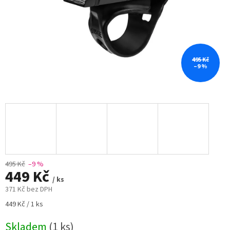
495 Kč
–9 %
495 Kč
–9 %
449 Kč
/ ks
371 Kč bez DPH
Měrná
449 Kč / 1 ks
cena:
Skladem
(1 ks)