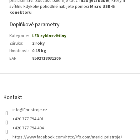
příslušenství. Součástí balení je totiž i
nabíjecí kabel
, kterým
svítilnu kdykoliv pohodlně nabijete pomocí
Micro USB-B
konektoru
.
Doplňkové parametry
Kategorie
:
LED cyklosvítilny
Záruka
:
2 roky
Hmotnost
:
0.15 kg
EAN
:
8592718031206
Z
á
p
a
Kontakt
t
í
info
@
Epristroje.cz
+420 777 794 401
+420 777 794 404
https://www.facebook.com/http://fb.com/merici.pristroje/