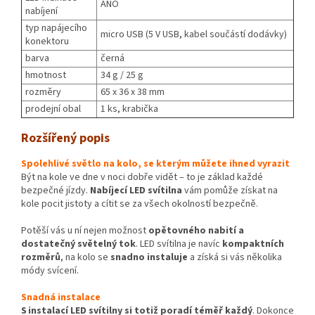
ANO
nabíjení
typ napájecího
micro USB (5 V USB, kabel součástí dodávky)
konektoru
barva
černá
hmotnost
34 g / 25 g
rozměry
65 x 36 x 38 mm
prodejní obal
1 ks, krabička
Rozšířený popis
Spolehlivé světlo na kolo, se kterým můžete ihned vyrazit
Být na kole ve dne v noci dobře vidět – to je základ každé
bezpečné jízdy.
Nabíjecí LED svítilna
vám pomůže získat na
kole pocit jistoty a cítit se za všech okolností bezpečně.
Potěší vás u ní nejen možnost
opětovného nabití a
dostatečný světelný tok
. LED svítilna je navíc
kompaktních
rozměrů
, na kolo se
snadno instaluje
a získá si vás několika
módy svícení.
Snadná instalace
S instalací LED svítilny si totiž poradí téměř každý
. Dokonce