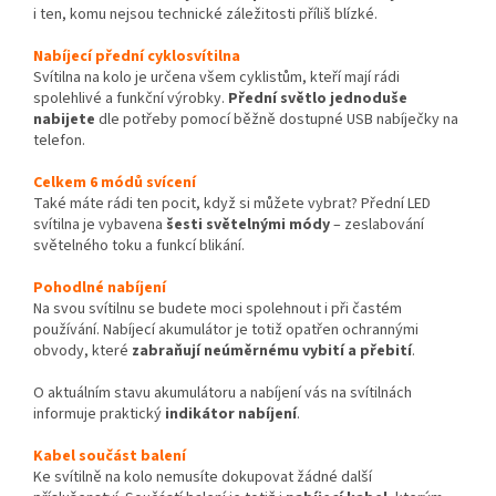
i ten, komu nejsou technické záležitosti příliš blízké.
Nabíjecí přední cyklosvítilna
Svítilna na kolo je určena všem cyklistům, kteří mají rádi
spolehlivé a funkční výrobky.
Přední světlo jednoduše
nabijete
dle potřeby pomocí běžně dostupné USB nabíječky na
telefon.
Celkem 6 módů svícení
Také máte rádi ten pocit, když si můžete vybrat? Přední LED
svítilna je vybavena
šesti světelnými módy
– zeslabování
světelného toku a funkcí blikání.
Pohodlné nabíjení
Na svou svítilnu se budete moci spolehnout i při častém
používání. Nabíjecí akumulátor je totiž opatřen ochrannými
obvody, které
zabraňují neúměrnému vybití a přebití
.
O aktuálním stavu akumulátoru a nabíjení vás na svítilnách
informuje praktický
indikátor nabíjení
.
Kabel součást balení
Ke svítilně na kolo nemusíte dokupovat žádné další