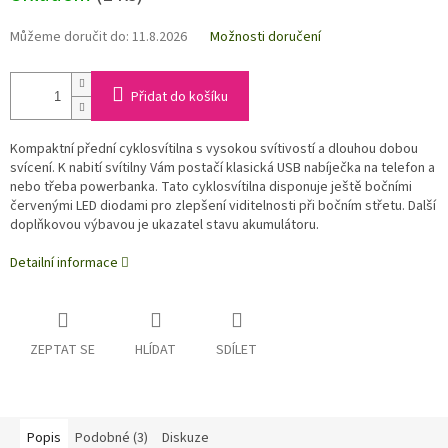
Můžeme doručit do:
11.8.2026
Možnosti doručení
Přidat do košíku
Kompaktní přední cyklosvítilna s vysokou svítivostí a dlouhou dobou
svícení. K nabití svítilny Vám postačí klasická USB nabíječka na telefon a
nebo třeba powerbanka. Tato cyklosvítilna disponuje ještě bočními
červenými LED diodami pro zlepšení viditelnosti při bočním střetu. Další
doplňkovou výbavou je ukazatel stavu akumulátoru.
Detailní informace
ZEPTAT SE
HLÍDAT
SDÍLET
Popis
Podobné (3)
Diskuze