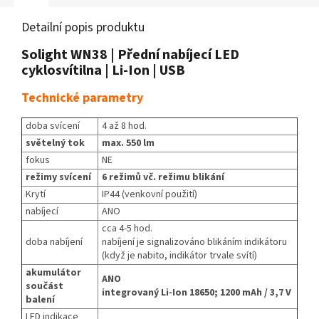
Detailní popis produktu
Solight WN38 | Přední nabíjecí LED
cyklosvítilna | Li-Ion | USB
Technické parametry
doba svícení
4 až 8 hod.
světelný tok
max. 550 lm
fokus
NE
režimy svícení
6 režimů vč. režimu blikání
Krytí
IP44 (venkovní použití)
nabíjecí
ANO
cca 4-5 hod.
doba nabíjení
nabíjení je signalizováno blikáním indikátoru
(když je nabito, indikátor trvale svítí)
akumulátor
ANO
součást
integrovaný Li-Ion 18650; 1200 mAh / 3,7 V
balení
LED indikace