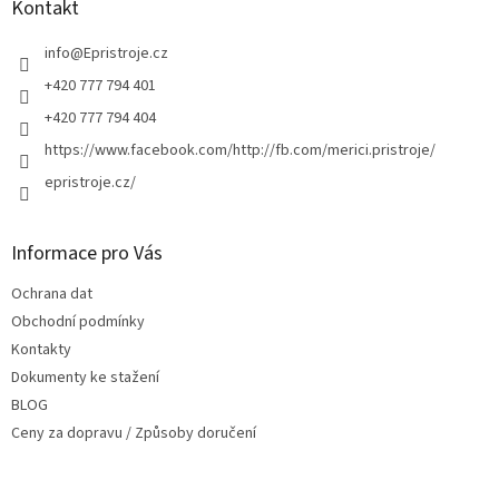
a
Kontakt
t
í
info
@
Epristroje.cz
+420 777 794 401
+420 777 794 404
https://www.facebook.com/http://fb.com/merici.pristroje/
epristroje.cz/
Informace pro Vás
Ochrana dat
Obchodní podmínky
Kontakty
Dokumenty ke stažení
BLOG
Ceny za dopravu / Způsoby doručení