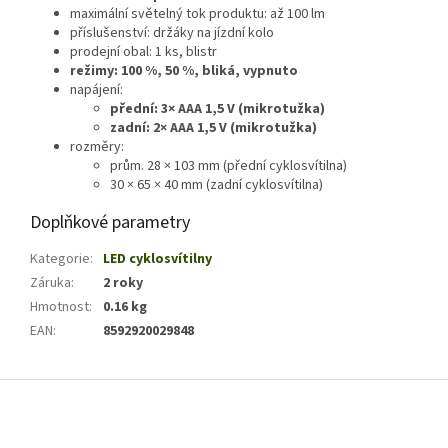
maximální světelný tok produktu: až 100 lm
příslušenství: držáky na jízdní kolo
prodejní obal: 1 ks, blistr
režimy: 100 %, 50 %, bliká, vypnuto
napájení:
přední: 3× AAA 1,5 V (mikrotužka)
zadní: 2× AAA 1,5 V (mikrotužka)
rozměry:
prům. 28 × 103 mm (přední cyklosvítilna)
30 × 65 × 40 mm (zadní cyklosvítilna)
Doplňkové parametry
Kategorie
:
LED cyklosvítilny
Záruka
:
2 roky
Hmotnost
:
0.16 kg
EAN
:
8592920029848
Z
á
p