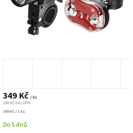
349 Kč
/ ks
288 Kč bez DPH
Měrná
349 Kč / 1 ks
cena:
Do 5 dnů