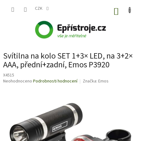
Přejít
na
CZK
NÁKUP
obsah
KOŠÍK
Svítilna na kolo SET 1+3× LED, na 3+2×
AAA, přední+zadní, Emos P3920
X4515
Průměrné
Neohodnoceno
Podrobnosti hodnocení
Značka:
Emos
hodnocení
produktu
je
0,0
z
5
hvězdiček.