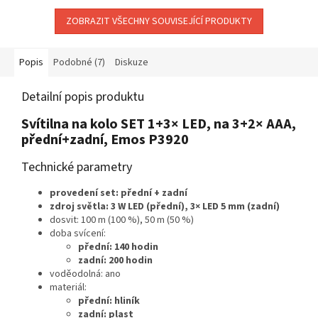
ZOBRAZIT VŠECHNY SOUVISEJÍCÍ PRODUKTY
Popis
Podobné (7)
Diskuze
Detailní popis produktu
Svítilna na kolo SET 1+3× LED, na 3+2× AAA,
přední+zadní, Emos P3920
Technické parametry
provedení set: přední + zadní
zdroj světla: 3 W LED (přední), 3× LED 5 mm (zadní)
dosvit: 100 m (100 %), 50 m (50 %)
doba svícení:
přední: 140 hodin
zadní: 200 hodin
voděodolná: ano
materiál:
přední: hliník
zadní: plast