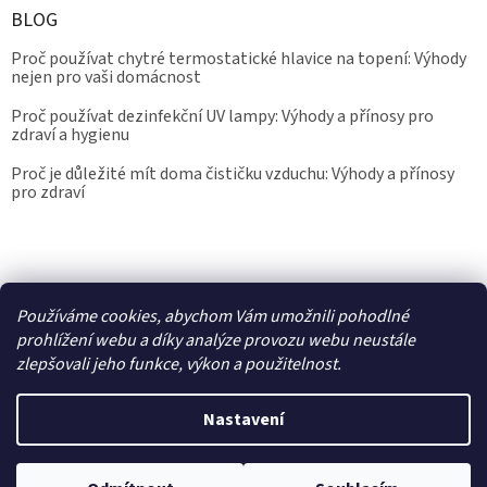
BLOG
Proč používat chytré termostatické hlavice na topení: Výhody
nejen pro vaši domácnost
Proč používat dezinfekční UV lampy: Výhody a přínosy pro
zdraví a hygienu
Proč je důležité mít doma čističku vzduchu: Výhody a přínosy
pro zdraví
Kalibrace.info
meteostanice.cz
Používáme cookies, abychom Vám umožnili pohodlné
prohlížení webu a díky analýze provozu webu neustále
zlepšovali jeho funkce, výkon a použitelnost.
Vytvořil Shoptet
Nastavení
Copyright 2026
Epřístroje.cz
. Všechna práva vyhrazena.
Upravit