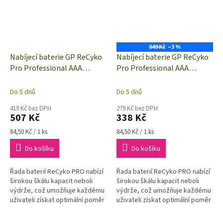
349 Kč
–3 %
Nabíjecí baterie GP ReCyko
Nabíjecí baterie GP ReCyko
Pro Professional AAA
Pro Professional AAA
(HR03) | 6 kusů | B2618V
(HR03) | 4 kusy | B26184
Do 5 dnů
Do 5 dnů
419 Kč bez DPH
279 Kč bez DPH
507 Kč
338 Kč
Měrná
Měrná
84,50 Kč / 1 ks
84,50 Kč / 1 ks
cena:
cena:
Do košíku
Do košíku
Řada baterií ReCyko PRO nabízí
Řada baterií ReCyko PRO nabízí
širokou škálu kapacit neboli
širokou škálu kapacit neboli
výdrže, což umožňuje každému
výdrže, což umožňuje každému
uživateli získat optimální poměr
uživateli získat optimální poměr
mezi výkonem a pořizovacími i
mezi výkonem a pořizovacími i
provozními náklady. Jako...
provozními náklady. Jako...