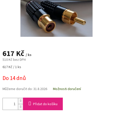
617 Kč
/ ks
510 Kč bez DPH
Měrná
617 Kč / 1 ks
cena:
Do 14 dnů
Můžeme doručit do:
31.8.2026
Možnosti doručení
Přidat do košíku