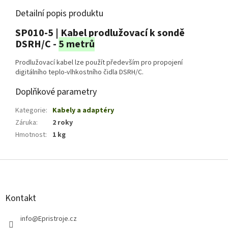
Detailní popis produktu
SP010-5 | Kabel prodlužovací k sondě
DSRH/C -
5 metrů
Prodlužovací kabel lze použít především pro propojení
digitálního teplo-vlhkostního čidla DSRH/C.
Doplňkové parametry
Kategorie
:
Kabely a adaptéry
Záruka
:
2 roky
Hmotnost
:
1 kg
Z
á
p
a
Kontakt
t
í
info
@
Epristroje.cz