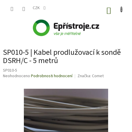
Přejít
na
CZK
NÁKUP
obsah
KOŠÍK
SP010-5 | Kabel prodlužovací k sondě
DSRH/C - 5 metrů
SP010-5
Průměrné
Neohodnoceno
Podrobnosti hodnocení
Značka:
Comet
hodnocení
produktu
je
0,0
z
5
hvězdiček.