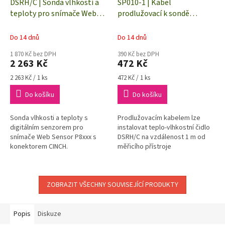
DSRH/C | Sonda vlhkosti a
SP010-1 | Kabel
teploty pro snímače Web
prodlužovací k sondě
Sensor p-line
DSRH/C - 1 metr
Do 14 dnů
Do 14 dnů
1 870 Kč bez DPH
390 Kč bez DPH
2 263 Kč
472 Kč
Měrná
Měrná
2 263 Kč / 1 ks
472 Kč / 1 ks
cena:
cena:
Do košíku
Do košíku
Sonda vlhkosti a teploty s
Prodlužovacím kabelem lze
digitálním senzorem pro
instalovat teplo-vlhkostní čidlo
snímače Web Sensor P8xxx s
DSRH/C na vzdálenost 1 m od
konektorem CINCH.
měřicího přístroje
ZOBRAZIT VŠECHNY SOUVISEJÍCÍ PRODUKTY
Popis
Diskuze