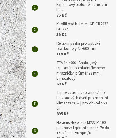
kapalinový teploměr | přírodní
buk
75 Kč
Knoflíková baterie - GP CR2032 |
B15322
35 Kč
Reflexní páska pro optické
otáčkoměry 15×600 mm
119 Kč
TFA 14.4006 | Analogový
teploměr do chladničky nebo
mrazničky| průměr 72 mm |
bimetalový
69 Kč
Teplovzdušná zábrana 🥵 do
balkonových dveří pro mobilní
klimatizace ❄️ | pro obvod 560
cm
895 Kč
Heraeus Nexensos M222 Pt100
platinový teplotní senzor -70 do
+500 °C | 3850 ppm/K