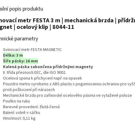
ailní popis produktu
novací metr FESTA 3 m | mechanická brzda | přídrž
net | ocelový klip | 8044-11
hnické parametry
Svinovací metr FESTA MAGNETIC
Délka: 3 m
Šíře pásky: 16 mm
Kalená páska zakončena přídržnými magnety
II. třída přesnosti EEC, dle ISO 9002
Ocelová spona k přichycení např. na opasek
Pouzdro metru vyrobeno z ABS plastu s pogumovanou ochranou pro vyšš
proti poškození při nárazech
Mechanické brzda pro zafixování ocelového pásma ve vytažené poloze
Poutko na ruku
Barevné provedení: žlutá-černá
Balení: volně v sáčku
Hmotnost: 0,11 kg