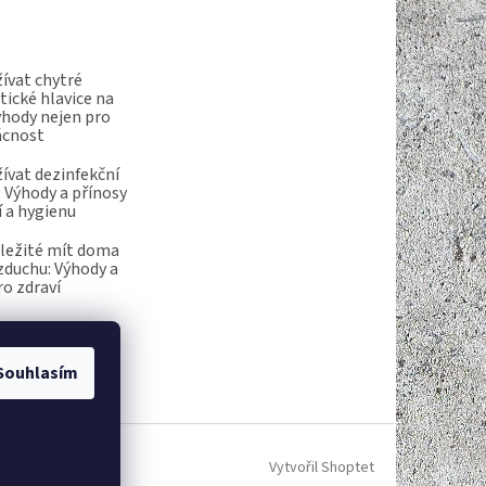
ívat chytré
ické hlavice na
ýhody nejen pro
ácnost
ívat dezinfekční
 Výhody a přínosy
í a hygienu
ůležité mít doma
vzduchu: Výhody a
ro zdraví
Souhlasím
Vytvořil Shoptet