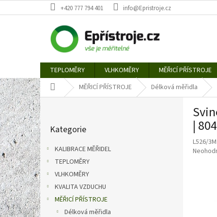
Přejít
+420 777 794 401
info@Epristroje.cz
na
obsah
TEPLOMĚRY
VLHKOMĚRY
MĚŘICÍ PŘÍSTROJE
Domů
MĚŘICÍ PŘÍSTROJE
Délková měřidla
P
Svin
o
Přeskočit
s
| 80
Kategorie
kategorie
t
L526/3M
r
KALIBRACE MĚŘIDEL
Průměr
Neohod
a
hodnoce
TEPLOMĚRY
n
produkt
VLHKOMĚRY
n
je
í
KVALITA VZDUCHU
0,0
p
z
MĚŘICÍ PŘÍSTROJE
5
a
Délková měřidla
hvězdič