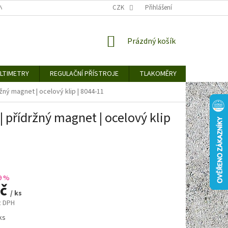
TY KE STAŽENÍ
BLOG
CENY ZA DOPRAVU / ZPŮSOBY DORUČENÍ
CZK
Přihlášení
NÁKUPNÍ
Prázdný košík
KOŠÍK
LTIMETRY
REGULAČNÍ PŘÍSTROJE
TLAKOMĚRY
DETEKTO
ný magnet | ocelový klip | 8044-11
 přídržný magnet | ocelový klip
9 %
Kč
/ ks
z DPH
ks