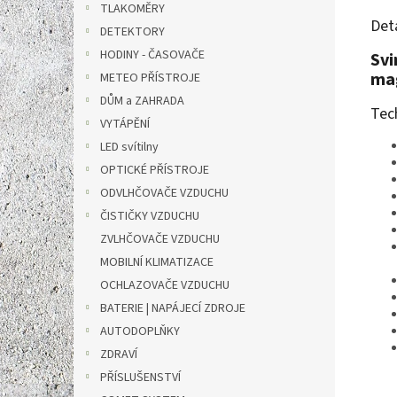
TLAKOMĚRY
Det
DETEKTORY
HODINY - ČASOVAČE
Svi
mag
METEO PŘÍSTROJE
DŮM a ZAHRADA
Tec
VYTÁPĚNÍ
LED svítilny
OPTICKÉ PŘÍSTROJE
ODVLHČOVAČE VZDUCHU
ČISTIČKY VZDUCHU
ZVLHČOVAČE VZDUCHU
MOBILNÍ KLIMATIZACE
OCHLAZOVAČE VZDUCHU
BATERIE | NAPÁJECÍ ZDROJE
AUTODOPLŇKY
ZDRAVÍ
PŘÍSLUŠENSTVÍ