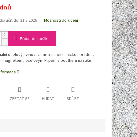
 dnů
oručit do:
31.8.2026
Možnosti doručení
Přidat do košíku
ální ocelový svinovací metr s mechanickou brzdou,
m magnetem , ocelovým klipem a poutkem na ruku
informace
ZEPTAT SE
HLÍDAT
SDÍLET