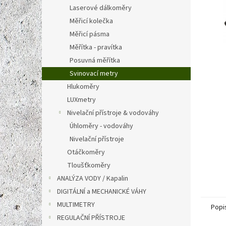
n
Laserové dálkoměry
e
Měřicí kolečka
l
Měřicí pásma
Měřítka - pravítka
Posuvná měřítka
Svinovací metry
Hlukoměry
LUXmetry
Nivelační přístroje & vodováhy
Úhloměry - vodováhy
Nivelační přístroje
Otáčkoměry
Tloušťkoměry
ANALÝZA VODY / Kapalin
DIGITÁLNÍ a MECHANICKÉ VÁHY
MULTIMETRY
Popi
REGULAČNÍ PŘÍSTROJE