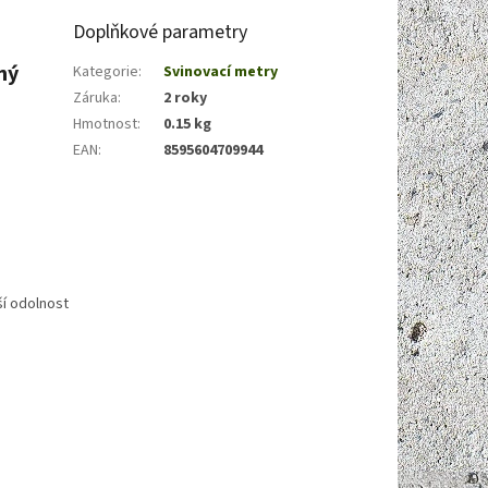
Doplňkové parametry
ný
Kategorie
:
Svinovací metry
Záruka
:
2 roky
Hmotnost
:
0.15 kg
EAN
:
8595604709944
í odolnost