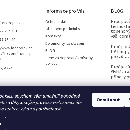
Informace pro Vás
BLOG
Proč použ
Ochrana dat
Epristroje.cz
termostat
Obchodní podmínky
topení: V
77 794 401
vaši dom
Kontakty
77 794 404
Dokumenty ke stažení
Proč použ
//www.facebook.co
BLOG
UV lampy:
://fb.com/merici.pr
pro zdrav
Ceny za dopravu / Způsoby
/
doručení
Proč je d
roje.cz/
čističku 
přínosy p
ookies, abychom Vám umožnili pohodlné
Kalibrace.info
meteostanice.cz
Odmítnout
ebu a díky analýze provozu webu neustále
ho funkce, výkon a použitelnost.
í
Upravit nastavení cookies