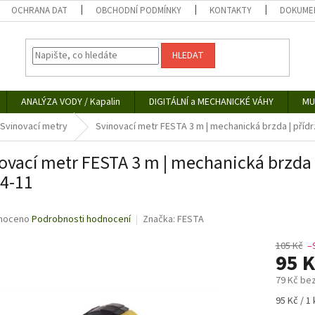
OCHRANA DAT
OBCHODNÍ PODMÍNKY
KONTAKTY
DOKUMEN
HLEDAT
ANALÝZA VODY / Kapalin
DIGITÁLNÍ a MECHANICKÉ VÁHY
MU
Svinovací metry
Svinovací metr FESTA 3 m | mechanická brzda | přídrž
ovací metr FESTA 3 m | mechanická brzda |
44-11
né
noceno
Podrobnosti hodnocení
Značka:
FESTA
ní
u
105 Kč
–
95 
79 Kč be
Měrná
95 Kč / 1 
ek.
cena: