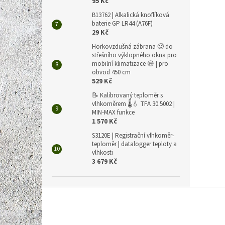
95 Kč
B13762 | Alkalická knoflíková
baterie GP LR44 (A76F)
29 Kč
Horkovzdušná zábrana 🥵 do
střešního výklopného okna pro
mobilní klimatizace 😅 | pro
obvod 450 cm
529 Kč
📝 Kalibrovaný teploměr s
vlhkoměrem 🌡️💧 TFA 30.5002 |
MIN-MAX funkce
1 570 Kč
S3120E | Registrační vlhkoměr-
teploměr | datalogger teploty a
vlhkosti
3 679 Kč
Z
á
p