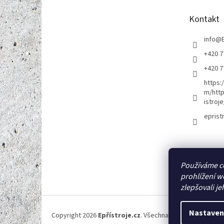
a
t
Kontakt
í
info
@
+420 7
+420 7
https:
m/http
istroje
eprist
Používáme c
prohlížení w
zlepšovali je
Nastaven
Copyright 2026
Epřístroje.cz
. Všechna práva vyhrazena.