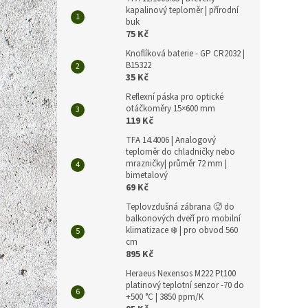
kapalinový teploměr | přírodní
buk
75 Kč
Knoflíková baterie - GP CR2032 |
B15322
35 Kč
Reflexní páska pro optické
otáčkoměry 15×600 mm
119 Kč
TFA 14.4006 | Analogový
teploměr do chladničky nebo
mrazničky| průměr 72 mm |
bimetalový
69 Kč
Teplovzdušná zábrana 🥵 do
balkonových dveří pro mobilní
klimatizace ❄️ | pro obvod 560
cm
895 Kč
Heraeus Nexensos M222 Pt100
platinový teplotní senzor -70 do
+500 °C | 3850 ppm/K