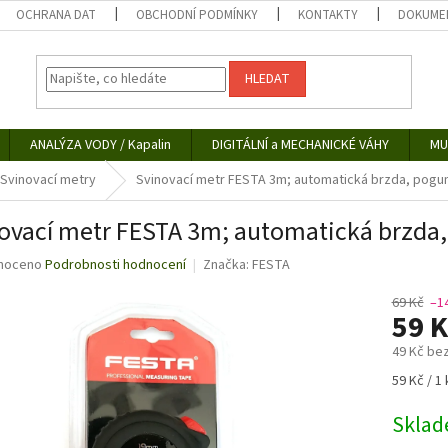
OCHRANA DAT
OBCHODNÍ PODMÍNKY
KONTAKTY
DOKUMEN
HLEDAT
ANALÝZA VODY / Kapalin
DIGITÁLNÍ a MECHANICKÉ VÁHY
MU
Svinovací metry
Svinovací metr FESTA 3m; automatická brzda, pogu
ovací metr FESTA 3m; automatická brzda
né
noceno
Podrobnosti hodnocení
Značka:
FESTA
ní
u
69 Kč
–1
59 
49 Kč be
Měrná
59 Kč / 1 
ek.
cena:
Skla