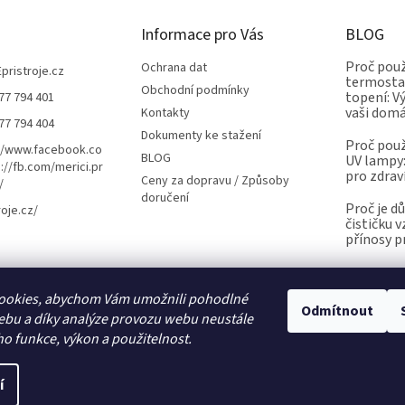
Informace pro Vás
BLOG
Proč použ
Ochrana dat
Epristroje.cz
termostat
Obchodní podmínky
topení: V
77 794 401
vaši dom
Kontakty
77 794 404
Dokumenty ke stažení
Proč použ
//www.facebook.co
BLOG
UV lampy:
://fb.com/merici.pr
pro zdrav
Ceny za dopravu / Způsoby
/
doručení
Proč je d
roje.cz/
čističku 
přínosy p
ookies, abychom Vám umožnili pohodlné
Kalibrace.info
meteostanice.cz
Odmítnout
ebu a díky analýze provozu webu neustále
ho funkce, výkon a použitelnost.
í
Upravit nastavení cookies