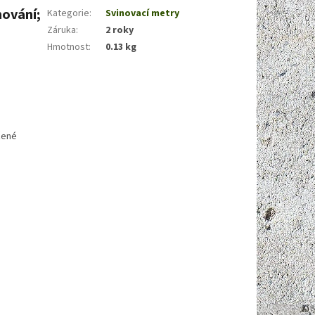
ování;
Kategorie
:
Svinovací metry
Záruka
:
2 roky
Hmotnost
:
0.13 kg
žené