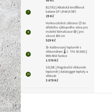
95 Kč
B13762 | Alkalická knoflíková
baterie GP LR44 (A76F)
29 Kč
Horkovzdušná zábrana 🥵 do
střešního výklopného okna pro
mobilní klimatizace 😅 | pro
obvod 450 cm
529 Kč
📝 Kalibrovaný teploměr s
vlhkoměrem 🌡️💧 TFA 30.5002 |
MIN-MAX funkce
1 570 Kč
S3120E | Registrační vlhkoměr-
teploměr | datalogger teploty a
vlhkosti
3 679 Kč
Z
á
p