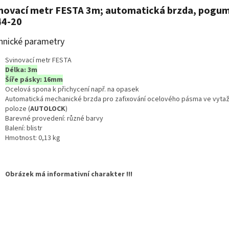
novací metr FESTA 3m; automatická brzda, pogum
44-20
hnické parametry
Svinovací metr FESTA
Délka: 3m
Šíře pásky: 16mm
Ocelová spona k přichycení např. na opasek
Automatická mechanické brzda pro zafixování ocelového pásma ve vyta
poloze (
AUTOLOCK
)
Barevné provedení: různé barvy
Balení: blistr
Hmotnost: 0,13 kg
Obrázek má informativní charakter !!!