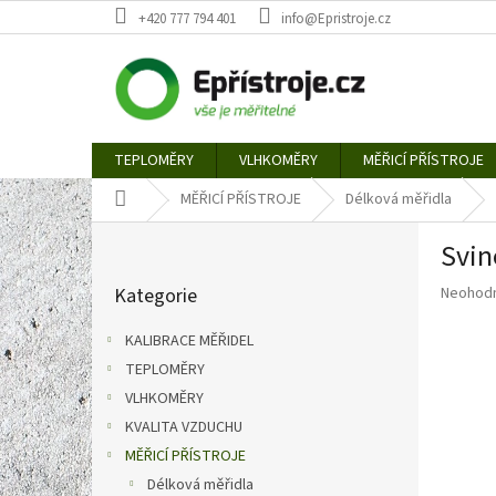
Přejít
+420 777 794 401
info@Epristroje.cz
na
obsah
TEPLOMĚRY
VLHKOMĚRY
MĚŘICÍ PŘÍSTROJE
Domů
MĚŘICÍ PŘÍSTROJE
Délková měřidla
P
Svin
o
Přeskočit
s
Průměr
Kategorie
Neohod
kategorie
t
hodnoce
r
produkt
KALIBRACE MĚŘIDEL
a
je
TEPLOMĚRY
n
0,0
z
VLHKOMĚRY
n
5
í
KVALITA VZDUCHU
hvězdič
p
MĚŘICÍ PŘÍSTROJE
a
Délková měřidla