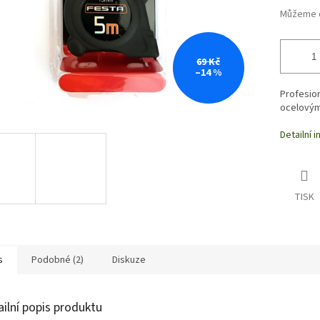
Můžeme d
69 Kč
–14 %
Profesion
ocelovým
Detailní 
TISK
s
Podobné (2)
Diskuze
ailní popis produktu