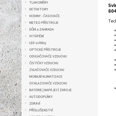
TLAKOMĚRY
Svi
DETEKTORY
80
HODINY - ČASOVAČE
Tec
METEO PŘÍSTROJE
DŮM a ZAHRADA
VYTÁPĚNÍ
LED svítilny
OPTICKÉ PŘÍSTROJE
ODVLHČOVAČE VZDUCHU
ČISTIČKY VZDUCHU
ZVLHČOVAČE VZDUCHU
MOBILNÍ KLIMATIZACE
OCHLAZOVAČE VZDUCHU
BATERIE | NAPÁJECÍ ZDROJE
AUTODOPLŇKY
ZDRAVÍ
PŘÍSLUŠENSTVÍ