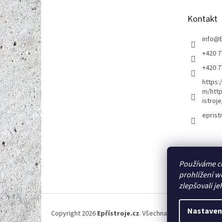
a
t
Kontakt
í
info
@
+420 7
+420 7
https:
m/http
istroje
eprist
Používáme c
prohlížení w
zlepšovali je
Nastaven
Copyright 2026
Epřístroje.cz
. Všechna práva vyhrazena.