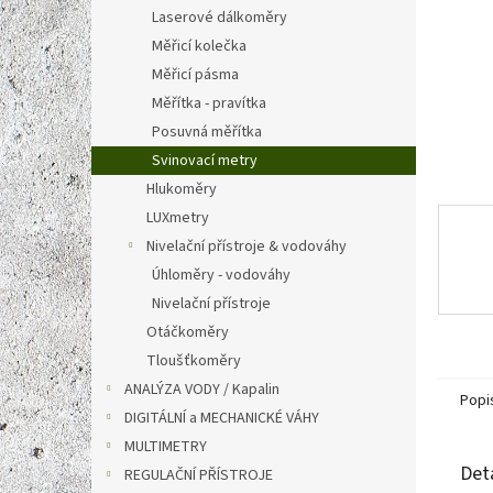
n
Laserové dálkoměry
e
Měřicí kolečka
l
Měřicí pásma
Měřítka - pravítka
Posuvná měřítka
Svinovací metry
Hlukoměry
LUXmetry
Nivelační přístroje & vodováhy
Úhloměry - vodováhy
Nivelační přístroje
Otáčkoměry
Tloušťkoměry
ANALÝZA VODY / Kapalin
Popi
DIGITÁLNÍ a MECHANICKÉ VÁHY
MULTIMETRY
Det
REGULAČNÍ PŘÍSTROJE