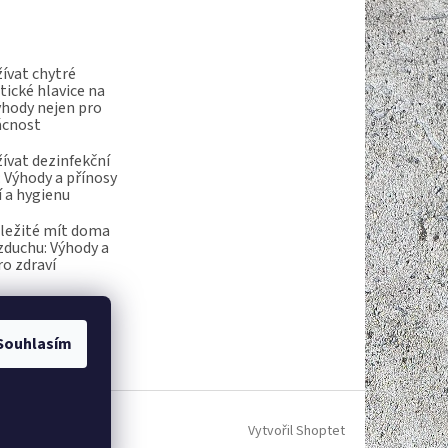
ívat chytré
ické hlavice na
ýhody nejen pro
ácnost
ívat dezinfekční
 Výhody a přínosy
í a hygienu
ůležité mít doma
vzduchu: Výhody a
ro zdraví
Souhlasím
Vytvořil Shoptet