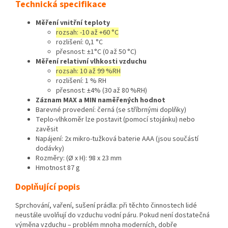
Technická specifikace
Měření vnitřní teploty
rozsah: -10 až +60 °C
rozlišení: 0,1 °C
přesnost: ±1°C (0 až 50 °C)
Měření relativní vlhkosti vzduchu
rozsah: 10 až 99 %RH
rozlišení: 1 % RH
přesnost: ±4% (30 až 80 %RH)
Záznam MAX a MIN naměřených hodnot
Barevné provedení: černá (se stříbrnými doplňky)
Teplo-vlhkoměr lze postavit (pomocí stojánku) nebo
zavěsit
Napájení: 2x mikro-tužková baterie AAA (jsou součástí
dodávky)
Rozměry: (Ø x H): 98 x 23 mm
Hmotnost 87 g
Doplňující popis
Sprchování, vaření, sušení prádla: při těchto činnostech lidé
neustále uvolňují do vzduchu vodní páru. Pokud není dostatečná
výměna vzduchu – problém mnoha moderních, dobře