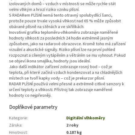
izolovaných domů – vzduch v místnosti se může rychle stát
velmi vlhkým a hrozí riziko vzniku plísní.
S RADARem PLÍSNÍ nemá tento otravný spolubydlící šanci,
protože pouze trvale vysoká vlhkost nad 65 % může způsobit
obávané plísně na stěnách a ve skříňkách.
Inovativní grafika teploměru-vlhkoměru zobrazuje naměřené
hodnoty vlhkosti za posledních 24 hodin extrémně jasným
způsobem, jako na radarové obrazovce. Kromě toho má zařízení
vizuální a akustické signály. Riziko plísní lze na první pohled
rozpoznat a cíleným vytápěním a větráním se mu vyhnout. Pokud
se objeví ikona smajlíka, hodnoty jsou ideální.
Jako další indikátor zařízení zobrazuje rosný bod – což je
teplota, při které začíná vzduch kondenzovat a na chladnějších
místech se tvoří kapky vody – což je prekurzor plísní.
RADAR PLÍSNÍ používá velmi přesné a extrémně citlivé senzory k
určení teploty a vlhkosti. Přístroj tak zobrazuje naměřené
hodnoty co nejpřesněji.
Doplňkové parametry
Kategorie
:
Digitální vlhkoměry
Záruka
:
2 roky
Hmotnost
:
0.187 kg