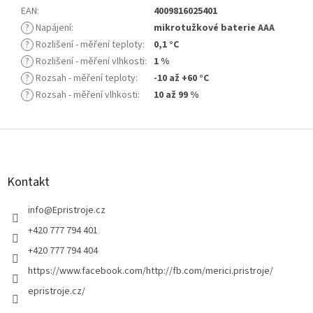
EAN
:
4009816025401
?
Napájení
:
mikrotužkové baterie AAA
?
Rozlišení - měření teploty
:
0,1 °C
?
Rozlišení - měření vlhkosti
:
1 %
?
Rozsah - měření teploty
:
-10 až +60 °C
?
Rozsah - měření vlhkosti
:
10 až 99 %
Z
á
p
a
Kontakt
t
í
info
@
Epristroje.cz
+420 777 794 401
+420 777 794 404
https://www.facebook.com/http://fb.com/merici.pristroje/
epristroje.cz/