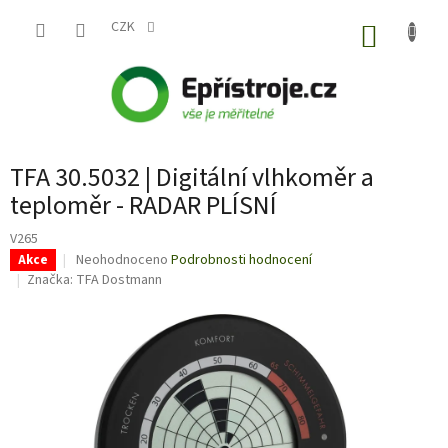
Přejít
na
CZK
NÁKUP
obsah
KOŠÍK
TFA 30.5032 | Digitální vlhkoměr a
teploměr - RADAR PLÍSNÍ
V265
Průměrné
Neohodnoceno
Podrobnosti hodnocení
Akce
hodnocení
Značka:
TFA Dostmann
produktu
je
0,0
z
5
hvězdiček.