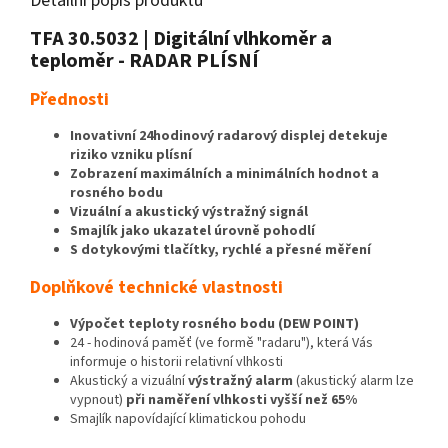
Detailní popis produktu
TFA 30.5032 | Digitální vlhkoměr a
teploměr - RADAR PLÍSNÍ
Přednosti
Inovativní 24hodinový radarový displej detekuje
riziko vzniku plísní
Zobrazení maximálních a minimálních hodnot a
rosného bodu
Vizuální a akustický výstražný signál
Smajlík jako ukazatel úrovně pohodlí
S dotykovými tlačítky, rychlé a přesné měření
Doplňkové technické vlastnosti
Výpočet teploty rosného bodu (DEW POINT)
24 - hodinová paměť (ve formě "radaru"), která Vás
informuje o historii relativní vlhkosti
Akustický a vizuální
výstražný alarm
(akustický alarm lze
vypnout)
při naměření vlhkosti vyšší než 65%
Smajlík napovídající klimatickou pohodu