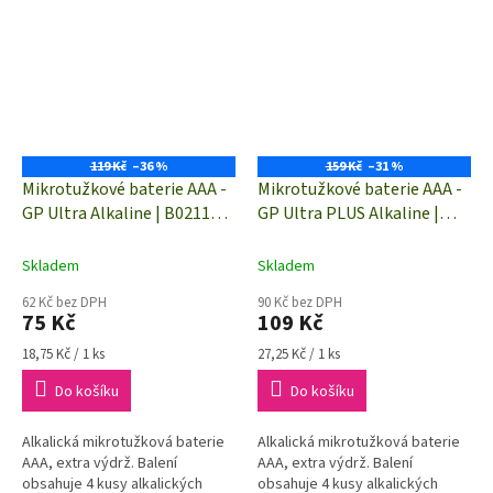
119 Kč
–36 %
159 Kč
–31 %
Mikrotužkové baterie AAA -
Mikrotužkové baterie AAA -
GP Ultra Alkaline | B02114 |
GP Ultra PLUS Alkaline |
4 kusy
B03114 | 4 kusy
Skladem
Skladem
62 Kč bez DPH
90 Kč bez DPH
75 Kč
109 Kč
Měrná
Měrná
18,75 Kč / 1 ks
27,25 Kč / 1 ks
cena:
cena:
Do košíku
Do košíku
Alkalická mikrotužková baterie
Alkalická mikrotužková baterie
AAA, extra výdrž. Balení
AAA, extra výdrž. Balení
obsahuje 4 kusy alkalických
obsahuje 4 kusy alkalických