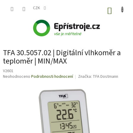
Přejít
na
CZK
NÁKUP
obsah
KOŠÍK
TFA 30.5057.02 | Digitální vlhkoměr a
teploměr | MIN/MAX
V2601
Průměrné
Neohodnoceno
Podrobnosti hodnocení
Značka:
TFA Dostmann
hodnocení
produktu
je
0,0
z
5
hvězdiček.