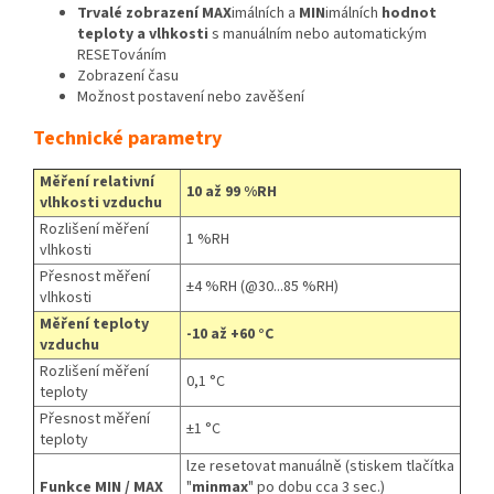
Trvalé zobrazení MAX
imálních a
MIN
imálních
hodnot
teploty a vlhkosti
s manuálním nebo automatickým
RESETováním
Zobrazení času
Možnost postavení nebo zavěšení
Technické parametry
Měření relativní
10 až 99 %RH
vlhkosti vzduchu
Rozlišení měření
1 %RH
vlhkosti
Přesnost měření
±4 %RH (@30...85 %RH)
vlhkosti
Měření teploty
-10 až +60 °C
vzduchu
Rozlišení měření
0,1 °C
teploty
Přesnost měření
±1 °C
teploty
lze resetovat manuálně (stiskem tlačítka
Funkce MIN / MAX
"
minmax
" po dobu cca 3 sec.)