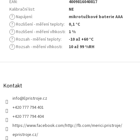
EAN
:
4009816040817
Kalibrační list
:
NE
?
Napájení
:
mikrotužkové baterie AAA
?
Rozlišení - měření teploty
:
0,1 °C
?
Rozlišení - měření vlhkosti
:
1 %
?
Rozsah - měření teploty
:
-10 až +60 °C
?
Rozsah - měření vlhkosti
:
10 až 99 %RH
Z
á
p
a
Kontakt
t
í
info
@
Epristroje.cz
+420 777 794 401
+420 777 794 404
https://www.facebook.com/http://fb.com/merici.pristroje/
epristroje.cz/