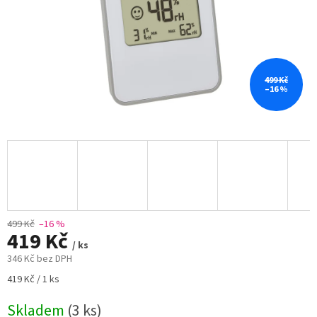
499 Kč
–16 %
499 Kč
–16 %
419 Kč
/ ks
346 Kč bez DPH
Měrná
419 Kč / 1 ks
cena:
Skladem
(3 ks)