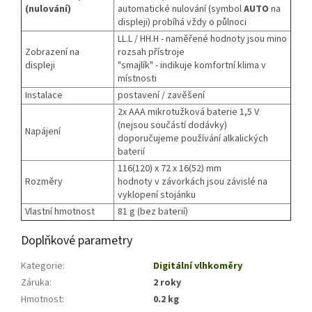
(nulování)
automatické nulování (symbol
AUTO
na
displeji) probíhá vždy o půlnoci
LL.L / HH.H - naměřené hodnoty jsou mino
Zobrazení na
rozsah přístroje
displeji
"smajlík" - indikuje komfortní klima v
místnosti
Instalace
postavení / zavěšení
2x AAA mikrotužková baterie 1,5 V
(nejsou součástí dodávky)
Napájení
doporučujeme používání alkalických
baterií
116(120) x 72 x 16(52) mm
Rozměry
hodnoty v závorkách jsou závislé na
vyklopení stojánku
Vlastní hmotnost
81 g (bez baterií)
Doplňkové parametry
Kategorie
:
Digitální vlhkoměry
Záruka
:
2 roky
Hmotnost
:
0.2 kg