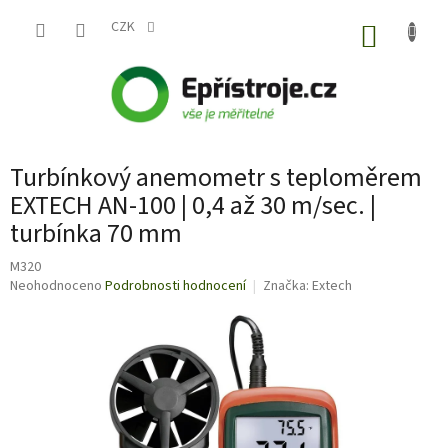
Přejít
na
CZK
NÁKUP
obsah
KOŠÍK
Turbínkový anemometr s teploměrem
EXTECH AN-100 | 0,4 až 30 m/sec. |
turbínka 70 mm
M320
Průměrné
Neohodnoceno
Podrobnosti hodnocení
Značka:
Extech
hodnocení
produktu
je
0,0
z
5
hvězdiček.