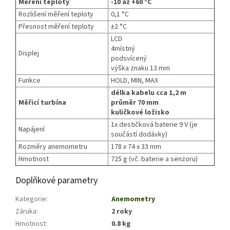
Měření teploty
-10 až +60 °C
Rozlišení měření teploty
0,1 °C
Přesnost měření teploty
±2 °C
LCD
4místný
Displej
podsvícený
výška znaku 13 mm
Funkce
HOLD, MIN, MAX
délka kabelu cca 1,2 m
Měřicí turbína
průměr 70 mm
kuličkové ložisko
1x destičková baterie 9 V (je
Napájení
součástí dodávky)
Rozměry anemometru
178 x 74 x 33 mm
Hmotnost
725 g (vč. baterie a senzoru)
Doplňkové parametry
Kategorie
:
Anemometry
Záruka
:
2 roky
Hmotnost
:
0.8 kg