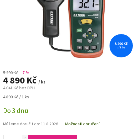
5 290 Kč
–7 %
5 290 Kč
–7 %
4 890 Kč
/ ks
4 041 Kč bez DPH
Měrná
4 890 Kč / 1 ks
cena:
Do 3 dnů
Můžeme doručit do:
11.8.2026
Možnosti doručení