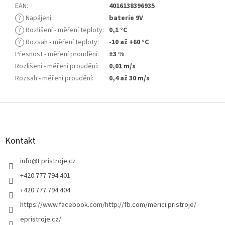
EAN
:
4016138396935
?
Napájení
:
baterie 9V
?
Rozlišení - měření teploty
:
0,1 °C
?
Rozsah - měření teploty
:
-10 až +60 °C
Přesnost - měření proudění
:
±3 %
Rozlišení - měření proudění
:
0,01 m/s
Rozsah - měření proudění
:
0,4 až 30 m/s
Z
á
p
a
Kontakt
t
í
info
@
Epristroje.cz
+420 777 794 401
+420 777 794 404
https://www.facebook.com/http://fb.com/merici.pristroje/
epristroje.cz/