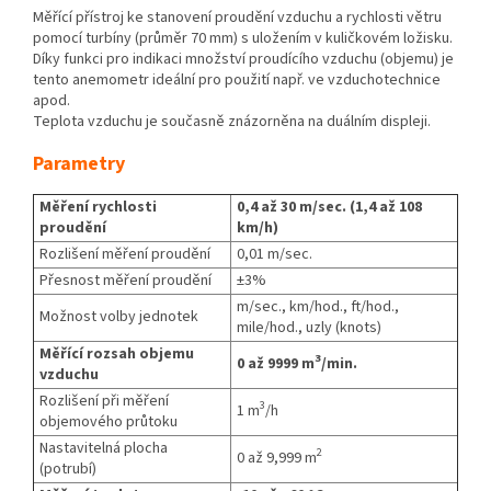
Měřící přístroj ke stanovení proudění vzduchu a rychlosti větru
pomocí turbíny (průměr 70 mm) s uložením v kuličkovém ložisku.
Díky funkci pro indikaci množství proudícího vzduchu (objemu) je
tento anemometr ideální pro použití např. ve vzduchotechnice
apod.
Teplota vzduchu je současně znázorněna na duálním displeji.
Parametry
Měření rychlosti
0,4 až 30 m/sec. (1,4 až 108
proudění
km/h)
Rozlišení měření proudění
0,01 m/sec.
Přesnost měření proudění
±3%
m/sec., km/hod., ft/hod.,
Možnost volby jednotek
mile/hod., uzly (knots)
Měřící rozsah objemu
3
0 až 9999 m
/min.
vzduchu
Rozlišení při měření
3
1 m
/h
objemového průtoku
Nastavitelná plocha
2
0 až 9,999 m
(potrubí)