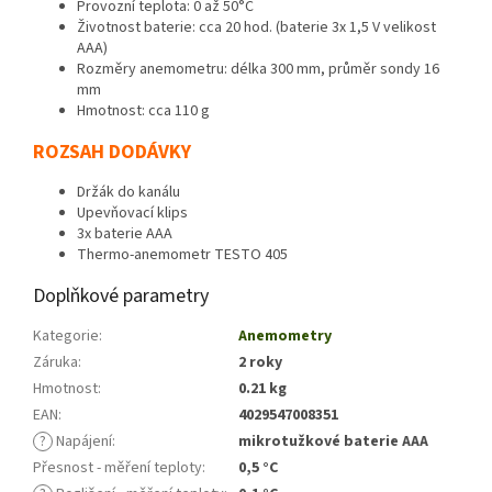
Provozní teplota: 0 až 50°C
Životnost baterie: cca 20 hod. (baterie 3x 1,5 V velikost
AAA)
Rozměry anemometru: délka 300 mm, průměr sondy 16
mm
Hmotnost: cca 110 g
ROZSAH DODÁVKY
Držák do kanálu
Upevňovací klips
3x baterie AAA
Thermo-anemometr TESTO 405
Doplňkové parametry
Kategorie
:
Anemometry
Záruka
:
2 roky
Hmotnost
:
0.21 kg
EAN
:
4029547008351
?
Napájení
:
mikrotužkové baterie AAA
Přesnost - měření teploty
:
0,5 °C