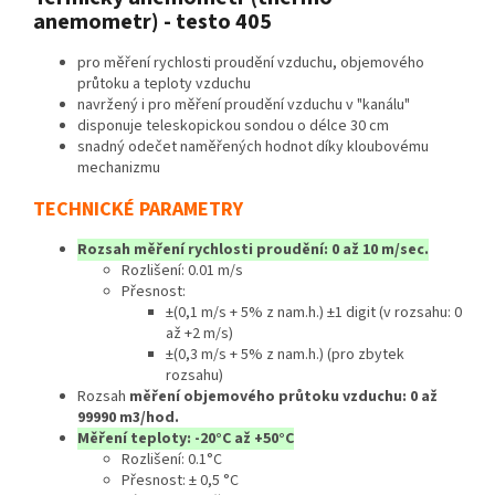
anemometr) - testo 405
pro měření rychlosti proudění vzduchu, objemového
průtoku a teploty vzduchu
navržený i pro měření proudění vzduchu v "kanálu"
disponuje teleskopickou sondou o délce 30 cm
snadný odečet naměřených hodnot díky kloubovému
mechanizmu
TECHNICKÉ PARAMETRY
Rozsah měření rychlosti proudění: 0 až 10 m/sec.
Rozlišení: 0.01 m/s
Přesnost:
±(0,1 m/s + 5% z nam.h.) ±1 digit (v rozsahu: 0
až +2 m/s)
±(0,3 m/s + 5% z nam.h.) (pro zbytek
rozsahu)
Rozsah
měření objemového průtoku vzduchu: 0 až
99990 m3/hod.
Měření teploty: -20°C až +50°C
Rozlišení: 0.1°C
Přesnost: ± 0,5 °C