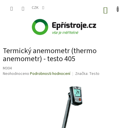
Přejít
na
CZK
NÁKUP
obsah
KOŠÍK
Termický anemometr (thermo
anemometr) - testo 405
M304
Průměrné
Neohodnoceno
Podrobnosti hodnocení
Značka:
Testo
hodnocení
produktu
je
0,0
z
5
hvězdiček.