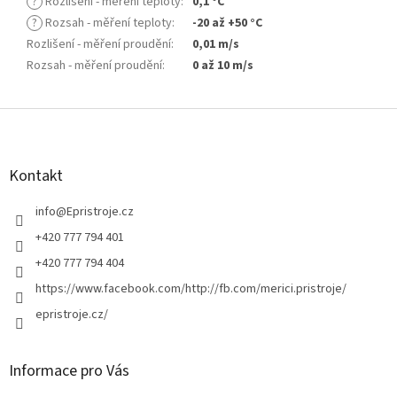
?
Rozlišení - měření teploty
:
0,1 °C
?
Rozsah - měření teploty
:
-20 až +50 °C
Rozlišení - měření proudění
:
0,01 m/s
Rozsah - měření proudění
:
0 až 10 m/s
Z
á
p
a
Kontakt
t
í
info
@
Epristroje.cz
+420 777 794 401
+420 777 794 404
https://www.facebook.com/http://fb.com/merici.pristroje/
epristroje.cz/
Informace pro Vás