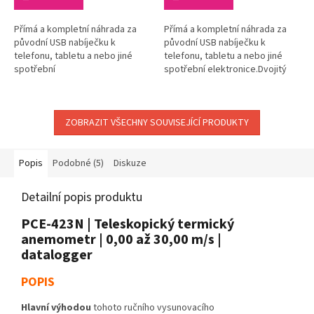
Přímá a kompletní náhrada za
Přímá a kompletní náhrada za
původní USB nabíječku k
původní USB nabíječku k
telefonu, tabletu a nebo jiné
telefonu, tabletu a nebo jiné
spotřební
spotřební elektronice.Dvojitý
elektronice.Univerzální základní
univerzální PD nabíjecí USB
nabíjecí USB adaptér do sítě pro
adaptér do sítě pro mobilní...
mobilní telefony,...
ZOBRAZIT VŠECHNY SOUVISEJÍCÍ PRODUKTY
Popis
Podobné (5)
Diskuze
Detailní popis produktu
PCE-423N | Teleskopický termický
anemometr | 0,00 až 30,00 m/s |
datalogger
POPIS
Hlavní výhodou
tohoto ručního vysunovacího