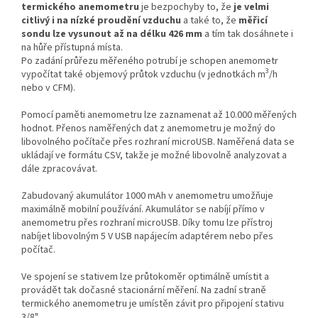
termického anemometru
je bezpochyby to, že
je velmi
citlivý i na nízké proudění vzduchu
a také to, že
měřicí
sondu lze vysunout až na délku 426 mm
a tím tak dosáhnete i
na hůře přístupná místa.
Po zadání průřezu měřeného potrubí je schopen anemometr
3
vypočítat také objemový průtok vzduchu (v jednotkách m
/h
nebo v CFM).
Pomocí paměti anemometru lze zaznamenat až 10.000 měřených
hodnot. Přenos naměřených dat z anemometru je možný do
libovolného počítače přes rozhraní microUSB. Naměřená data se
ukládají ve formátu CSV, takže je možné libovolně analyzovat a
dále zpracovávat.
Zabudovaný akumulátor 1000 mAh v anemometru umožňuje
maximálně mobilní používání. Akumulátor se nabíjí přímo v
anemometru přes rozhraní microUSB. Díky tomu lze přístroj
nabíjet libovolným 5 V USB napájecím adaptérem nebo přes
počítač.
Ve spojení se stativem lze průtokoměr optimálně umístit a
provádět tak dočasné stacionární měření. Na zadní straně
termického anemometru je umístěn závit pro připojení stativu
3/8".