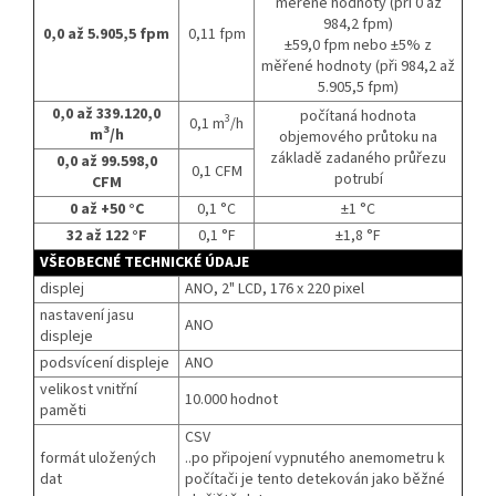
měřené hodnoty (při 0 až
984,2 fpm)
0,0 až 5.905,5 fpm
0,11 fpm
±59,0 fpm nebo ±5% z
měřené hodnoty (při 984,2 až
5.905,5 fpm)
0,0 až 339.120,0
počítaná hodnota
3
0,1 m
/h
3
m
/h
objemového průtoku na
základě zadaného průřezu
0,0 až 99.598,0
0,1 CFM
potrubí
CFM
0 až +50 °C
0,1 °C
±1 °C
32 až 122 °F
0,1 °F
±1,8 °F
VŠEOBECNÉ TECHNICKÉ ÚDAJE
displej
ANO, 2" LCD, 176 x 220 pixel
nastavení jasu
ANO
displeje
podsvícení displeje
ANO
velikost vnitřní
10.000 hodnot
paměti
CSV
formát uložených
..po připojení vypnutého anemometru k
dat
počítači je tento detekován jako běžné