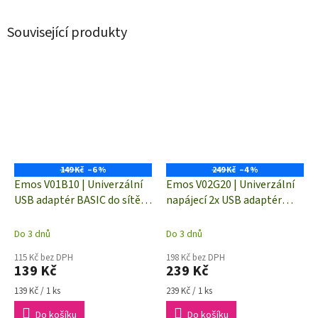
Související produkty
149 Kč
–6 %
249 Kč
–4 %
Emos V01B10 | Univerzální
Emos V02G20 | Univerzální
USB adaptér BASIC do sítě
napájecí 2x USB adaptér
2A (10W) max.
GaN do sítě, PD 20W max.
Do 3 dnů
Do 3 dnů
115 Kč bez DPH
198 Kč bez DPH
139 Kč
239 Kč
Měrná
Měrná
139 Kč / 1 ks
239 Kč / 1 ks
cena:
cena:
Do košíku
Do košíku