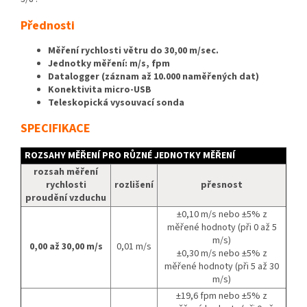
Přednosti
Měření rychlosti větru do 30,00 m/sec.
Jednotky měření: m/s, fpm
Datalogger (záznam až 10.000 naměřených dat)
Konektivita micro-USB
Teleskopická vysouvací sonda
SPECIFIKACE
ROZSAHY MĚŘENÍ PRO RŮZNÉ JEDNOTKY MĚŘENÍ
rozsah měření
rychlosti
rozlišení
přesnost
proudění vzduchu
±0,10 m/s nebo ±5% z
měřené hodnoty (při 0 až 5
m/s)
0,00 až 30,00 m/s
0,01 m/s
±0,30 m/s nebo ±5% z
měřené hodnoty (při 5 až 30
m/s)
±19,6 fpm nebo ±5% z