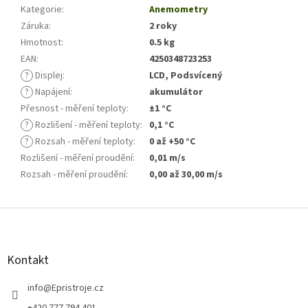
Kategorie
:
Anemometry
Záruka
:
2 roky
Hmotnost
:
0.5 kg
EAN
:
4250348723253
?
Displej
:
LCD, Podsvícený
?
Napájení
:
akumulátor
Přesnost - měření teploty
:
±1 °C
?
Rozlišení - měření teploty
:
0,1 °C
?
Rozsah - měření teploty
:
0 až +50 °C
Rozlišení - měření proudění
:
0,01 m/s
Rozsah - měření proudění
:
0,00 až 30,00 m/s
Z
á
p
a
Kontakt
t
í
info
@
Epristroje.cz
+420 777 794 401