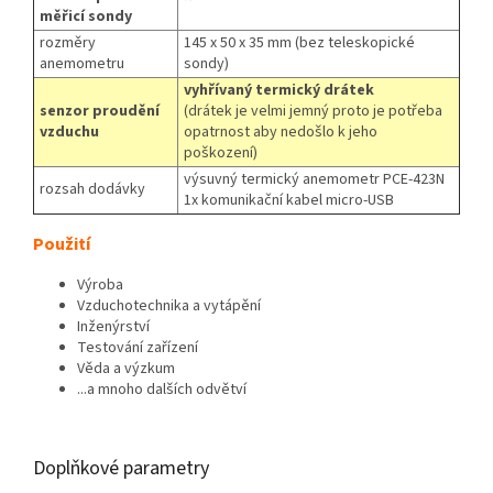
měřicí sondy
rozměry
145 x 50 x 35 mm (bez teleskopické
anemometru
sondy)
vyhřívaný termický drátek
senzor proudění
(drátek je velmi jemný proto je potřeba
vzduchu
opatrnost aby nedošlo k jeho
poškození)
výsuvný termický anemometr PCE-423N
rozsah dodávky
1x komunikační kabel micro-USB
Použití
Výroba
Vzduchotechnika a vytápění
Inženýrství
Testování zařízení
Věda a výzkum
...a mnoho dalších odvětví
Doplňkové parametry