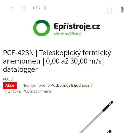
Přejít
na
CZK
NÁKUP
obsah
KOŠÍK
PCE-423N | Teleskopický termický
anemometr | 0,00 až 30,00 m/s |
datalogger
M3115
Průměrné
Neohodnoceno
Podrobnosti hodnocení
Akce
hodnocení
Značka:
PCE Instruments
produktu
je
0,0
z
5
hvězdiček.