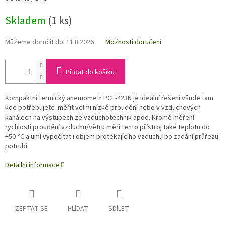
cena:
Skladem
(1 ks)
Můžeme doručit do:
11.8.2026
Možnosti doručení
Přidat do košíku
Kompaktní termický anemometr PCE-423N je ideální řešení všude tam
kde potřebujete měřit velmi nízké proudění nebo v vzduchových
kanálech na výstupech ze vzduchotechnik apod. Kromě měření
rychlosti proudění vzduchu/větru měří tento přístroj také teplotu do
+50 °C a umí vypočítat i objem protékajícího vzduchu po zadání průřezu
potrubí.
Detailní informace
ZEPTAT SE
HLÍDAT
SDÍLET