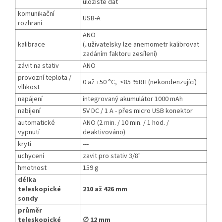
uložiště dat
komunikační
USB-A
rozhraní
ANO
kalibrace
(..uživatelsky lze anemometr kalibrovat
zadáním faktoru zesílení)
závit na stativ
ANO
provozní teplota /
0 až +50 °C, <85 %RH (nekondenzující)
vlhkost
napájení
integrovaný akumulátor 1000 mAh
nabíjení
5V DC / 1 A - přes micro USB konektor
automatické
ANO (2 min. / 10 min. / 1 hod. /
vypnutí
deaktivováno)
krytí
---
uchycení
zavit pro stativ 3/8"
hmotnost
159 g
délka
teleskopické
210 až 426 mm
sondy
průměr
teleskopické
∅ 12 mm