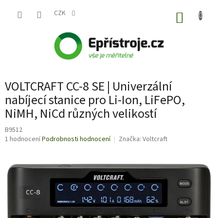
Přejít
na
CZK
NÁKUP
obsah
KOŠÍK
VOLTCRAFT CC-8 SE | Univerzální
nabíjecí stanice pro Li-Ion, LiFePO,
NiMH, NiCd různých velikostí
B9512
Průměrné
1 hodnocení
Podrobnosti hodnocení
Značka:
Voltcraft
hodnocení
produktu
je
5,0
z
5
hvězdiček.