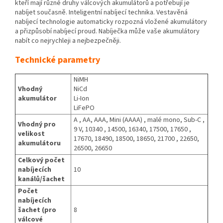
kteří mají různé druhy válcových akumulátorů a potřebují je
nabíjet současně. Inteligentní nabíjecí technika. Vestavěná
nabíjecí technologie automaticky rozpozná vložené akumulátory
a přizpůsobí nabíjecí proud. Nabíječka může vaše akumulátory
nabít co nejrychleji a nejbezpečněji.
Technické parametry
NiMH
Vhodný
NiCd
akumulátor
Li-Ion
LiFePO
A , AA, AAA, Mini (AAAA) , malé mono, Sub-C ,
Vhodný pro
9 V, 10340 , 14500, 16340, 17500, 17650 ,
velikost
17670, 18490, 18500, 18650, 21700 , 22650,
akumulátoru
26500, 26650
Celkový počet
nabíjecích
10
kanálů/šachet
Počet
nabíjecích
šachet (pro
8
válcové