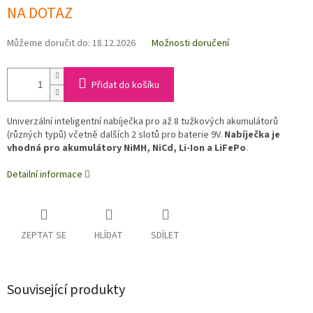
NA DOTAZ
Můžeme doručit do:
18.12.2026
Možnosti doručení
Přidat do košíku
Univerzální inteligentní nabíječka pro až 8 tužkových akumulátorů
(různých typů) včetně dalších 2 slotů pro baterie 9V.
Nabíječka je
vhodná pro akumulátory NiMH, NiCd, Li-Ion a LiFePo
.
Detailní informace
ZEPTAT SE
HLÍDAT
SDÍLET
Související produkty