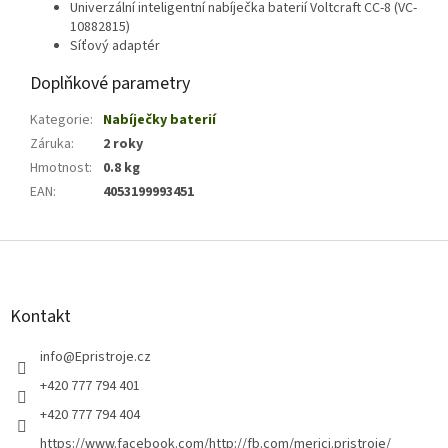
Univerzální inteligentní nabíječka baterií Voltcraft CC-8 (
VC-
10882815)
Síťový adaptér
Doplňkové parametry
Kategorie
:
Nabíječky baterií
Záruka
:
2 roky
Hmotnost
:
0.8 kg
EAN
:
4053199993451
Z
á
p
a
Kontakt
t
í
info
@
Epristroje.cz
+420 777 794 401
+420 777 794 404
https://www.facebook.com/http://fb.com/merici.pristroje/