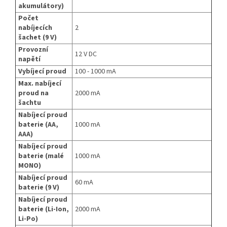
akumulátory)
Počet
nabíjecích
2
šachet (9 V)
Provozní
12 V DC
napětí
Vybíjecí proud
100 - 1000 mA
Max. nabíjecí
proud na
2000 mA
šachtu
Nabíjecí proud
baterie (AA,
1000 mA
AAA)
Nabíjecí proud
baterie (malé
1000 mA
MONO)
Nabíjecí proud
60 mA
baterie (9 V)
Nabíjecí proud
baterie (Li-Ion,
2000 mA
Li-Po)