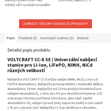
kladným pólem (Flat-Top)
3350 mAh, napětí 3,7 V.
odolný vůči vysokým proudům.
Kapacita akumulátoru 3450 mAh,
napětí 3,7 V.
ZOBRAZIT VŠECHNY SOUVISEJÍCÍ PRODUKTY
Popis
Podobné (3)
Související soubory (1)
Diskuze
Detailní popis produktu
VOLTCRAFT CC-8 SE | Univerzální nabíjecí
stanice pro Li-Ion, LiFePO, NiMH, NiCd
různých velikostí
Nabíječka VOLTCRAFT CC-8 může nabíjet NiMH, NiCd, Li-Ion a li-
FePO4 akumulátory. Nabíječka je kompatibilní s maximální délkou
akumulátoru 74 mm. Nabíječka má 10 nezávislých konektorů pro
nabíjení akumulátorů, z toho dva 9 V pro destičkové baterie. LCD
zobrazuje všechny potřebné informace, jako např. napětí
akumulátoru (V), nabíjecí proud (mA), kapacita (mAh) a stav nabití
v % pro vybraný slot. Nabíječka CC-8 je ideální pro uživatele,