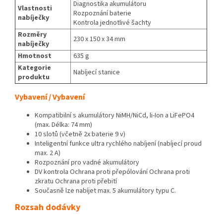
Diagnostika akumulátoru
Vlastnosti
Rozpoznání baterie
nabíječky
Kontrola jednotlivé šachty
Rozměry
230 x 150 x 34 mm
nabíječky
Hmotnost
635 g
Kategorie
Nabíjecí stanice
produktu
Vybavení / Vybavení
Kompatibilní s akumulátory NiMH/NiCd, li-Ion a LiFePO4
(max. Délka: 74 mm)
10 slotů (včetně 2x baterie 9 v)
Inteligentní funkce ultra rychlého nabíjení (nabíjecí proud
max. 2 A)
Rozpoznání pro vadné akumulátory
DV kontrola Ochrana proti přepólování Ochrana proti
zkratu Ochrana proti přebití
Současně lze nabíjet max. 5 akumulátory typu C.
Rozsah dodávky