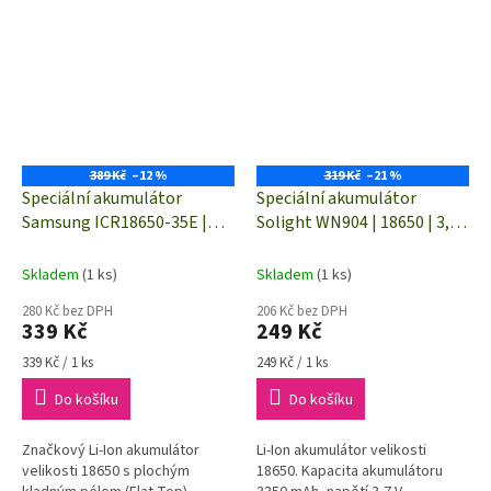
389 Kč
–12 %
319 Kč
–21 %
Speciální akumulátor
Speciální akumulátor
Samsung ICR18650-35E |
Solight WN904 | 18650 | 3,7
18650 | 3450 mAh | Li-Ion
V | 3350 mAh | Li-Ion
akumulátor | 3.7 V | Flat-Top
akumulátor
Skladem
(1 ks)
Skladem
(1 ks)
280 Kč bez DPH
206 Kč bez DPH
339 Kč
249 Kč
Měrná
Měrná
339 Kč / 1 ks
249 Kč / 1 ks
cena:
cena:
Do košíku
Do košíku
Značkový Li-Ion akumulátor
Li-Ion akumulátor velikosti
velikosti 18650 s plochým
18650. Kapacita akumulátoru