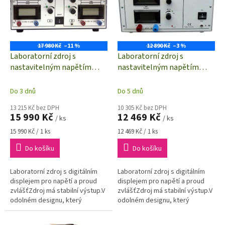
i
r
s
o
p
d
r
u
o
k
17 980 Kč
–11 %
12 890 Kč
–3 %
d
t
Laboratorní zdroj s
Laboratorní zdroj s
u
ů
nastavitelným napětím
nastavitelným napětím
k
Statron 2229.2
Statron 224.9
t
Do 3 dnů
Do 5 dnů
ů
13 215 Kč bez DPH
10 305 Kč bez DPH
15 990 Kč
12 469 Kč
/ ks
/ ks
Měrná
Měrná
15 990 Kč / 1 ks
12 469 Kč / 1 ks
cena:
cena:
Do košíku
Do košíku
Laboratorní zdroj s digitálním
Laboratorní zdroj s digitálním
displejem pro napětí a proud
displejem pro napětí a proud
zvlášťZdroj má stabilní výstup.V
zvlášťZdroj má stabilní výstup.V
odolném designu, který
odolném designu, který
zároveň usnadňuje užívání
zároveň usnadňuje užívání
přístroje.Je odolný proti
přístroje.Je odolný proti