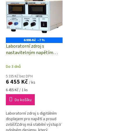
zkratu,...
zkratu,...
6 995 Kč
–7 %
Laboratorní zdroj s
nastavitelným napětím
Statron 2223.2
Do 3 dnů
5 335 Kč bez DPH
6 455 Kč
/ ks
Měrná
6 455 Kč / 1 ks
cena:
Do košíku
Laboratorní zdroj s digitálním
displejem pro napětí a proud
zvlášťZdroj má stabilní výstup.V
odolném designu, který