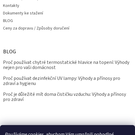
Kontakty
Dokumenty ke stažení
BLOG
Ceny za dopravu / Způsoby doručení
BLOG
Proč používat chytré termostatické hlavice na topení: Výhody
nejen pro vaši domácnost
Proč používat dezinfekční UV lampy: Výhody a přínosy pro
zdraví a hygienu
Proč je důležité mít doma čističku vzduchu: Výhody a přínosy
pro zdraví
Kalibrace.info
meteostanice.cz
Používáme cookies, abychom Vám umožnili pohodlné