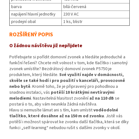
barva
bílá-červená
napájení hlavní jednotky
230 V AC
prodejní obal
1 ks, blistr
ROZŠÍŘENÝ POPIS
O žádnou návštěvu již nepřijdete
Potřebujete si pořídit domovní zvonek a hledáte jednoduché a
funkční řešení? Chcete mít volnost v tom, kde tlačítko i samotný
zvonek umístíte? Bezdrátový domovní zvonek P5750 je
produktem, který hledáte.
Své využití najde v domácnosti,
skvěle se také hodí i pro použití v kanceláři, provozovně
nebo bytě
. Kromě toho, že je připravený pro pohodlnou a
snadnou instalaci, vás
potěší 10 krátkými nevtíravými
melodiemi
. Nastavitelná hlasitost zvonění
až na 110 dB
se
postará o to, aby vám neunikla žádná návštěva.
Hlavu si nemusíte lámat ani s tím, kam umístit
voděodolné
tlačítko
,
které dosáhne až na 150 m od zvonku
. Jistě vás
potěší i možnost spárovat ke zvonku další tlačítka, která se díky
funkci „self-learning“ nebudou rušit s dalšími zvonky v okolí.