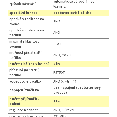
automatické párování – self-
způsob párování
learning
speciální funkce
bezbateriové tlačítko
optická signalizace na
ANO
zvonku
optická signalizace na
ANO
tlačítku
maximální hlasitost
110 dB
zvonění
možnost přidat další
ANO, max. 8
tlačítko
počet tlačítek v balení
2 ks
přídavné (náhradní)
P5750T
tlačítko
voděodolné tlačítko
ANO (krytí IP44)
bez napájení (bezbateriový
napájení tlačítka
provoz)
počet přijímačů v
1 ks
balení
regulace hlasitosti
ANO, 5 úrovní
přenosová frekvence
433 MHz