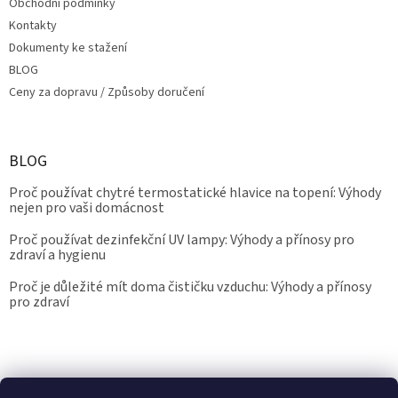
Obchodní podmínky
Kontakty
Dokumenty ke stažení
BLOG
Ceny za dopravu / Způsoby doručení
BLOG
Proč používat chytré termostatické hlavice na topení: Výhody
nejen pro vaši domácnost
Proč používat dezinfekční UV lampy: Výhody a přínosy pro
zdraví a hygienu
Proč je důležité mít doma čističku vzduchu: Výhody a přínosy
pro zdraví
Kalibrace.info
meteostanice.cz