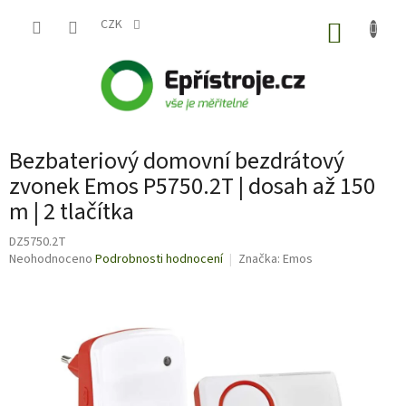
Přejít
na
CZK
NÁKUP
obsah
KOŠÍK
Bezbateriový domovní bezdrátový
zvonek Emos P5750.2T | dosah až 150
m | 2 tlačítka
DZ5750.2T
Průměrné
Neohodnoceno
Podrobnosti hodnocení
Značka:
Emos
hodnocení
produktu
je
0,0
z
5
hvězdiček.