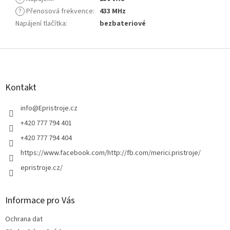
?
Přenosová frekvence
:
433 MHz
Napájení tlačítka
:
bezbateriové
Z
á
p
a
Kontakt
t
í
info
@
Epristroje.cz
+420 777 794 401
+420 777 794 404
https://www.facebook.com/http://fb.com/merici.pristroje/
epristroje.cz/
Informace pro Vás
Ochrana dat