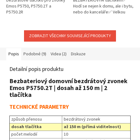
bezdrátové tlačítko pro zvonky
BEZBATERIOVÝM tlačítkem✅
Emos P5750, P5750.2T a
Hodí se nejen k domu, ale i bytu,
P5750.2R
nebo do kanceláře✅ Velkou
předností tohoto zvonku je jeho
bezdrátové provedení s
dosahem až 150...
ZOBRAZIT VŠECHNY SOUVISEJÍCÍ PRODUKTY
Popis
Podobné (9)
Videa (2)
Diskuze
Detailní popis produktu
Bezbateriový domovní bezdrátový zvonek
Emos P5750.2T | dosah až 150 m | 2
tlačítka
TECHNICKÉ PARAMETRY
způsob přenosu
bezdrátový zvonek
dosah tlačítka
až 150 m (přímá viditelnost)
počet melodií
10