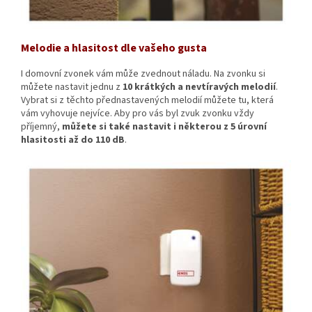
Melodie a hlasitost dle vašeho gusta
I domovní zvonek vám může zvednout náladu. Na zvonku si
můžete nastavit jednu z
10 krátkých a nevtíravých melodií
.
Vybrat si z těchto přednastavených melodií můžete tu, která
vám vyhovuje nejvíce. Aby pro vás byl zvuk zvonku vždy
příjemný,
můžete si také nastavit i některou z 5 úrovní
hlasitosti až do 110 dB
.