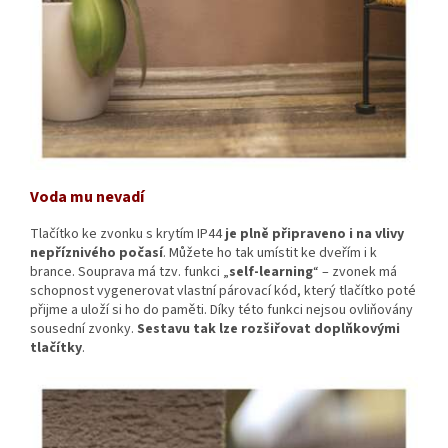
Voda mu nevadí
Tlačítko ke zvonku s krytím IP44
je plně připraveno i na vlivy
nepříznivého počasí
. Můžete ho tak umístit ke dveřím i k
brance. Souprava má tzv. funkci „
self-learning
“ – zvonek má
schopnost vygenerovat vlastní párovací kód, který tlačítko poté
přijme a uloží si ho do paměti. Díky této funkci nejsou ovliňovány
sousední zvonky.
Sestavu tak lze rozšiřovat doplňkovými
tlačítky
.