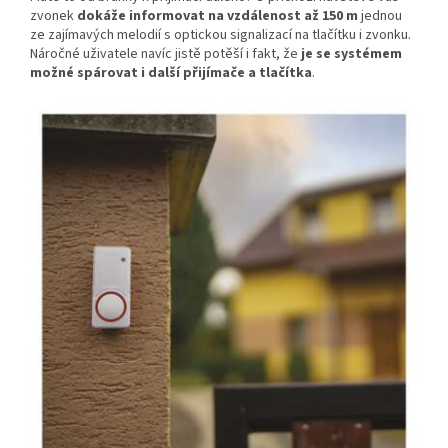
zvonek
dokáže informovat na vzdálenost až 150 m
jednou
ze zajímavých melodií s optickou signalizací na tlačítku i zvonku.
Náročné uživatele navíc jistě potěší i fakt, že
je se systémem
možné spárovat i další přijímače a tlačítka
.