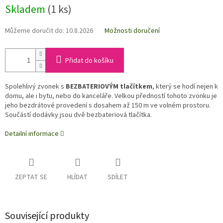
Skladem
(1 ks)
Můžeme doručit do:
10.8.2026
Možnosti doručení
Přidat do košíku
Spolehlivý zvonek s
BEZBATERIOVÝM tlačítkem
, který se hodí nejen k
domu, ale i bytu, nebo do kanceláře. Velkou předností tohoto zvonku je
jeho bezdrátové provedení s dosahem až 150 m ve volném prostoru.
Součástí dodávky jsou dvě bezbateriová tlačítka.
Detailní informace
ZEPTAT SE
HLÍDAT
SDÍLET
Související produkty