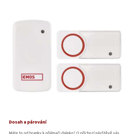
Dosah a párování
Máte to od branky k přijímači daleko? O příchozí návštěvě vás