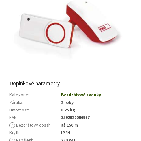
Doplňkové parametry
Kategorie
:
Bezdrátové zvonky
Záruka
:
2 roky
Hmotnost
:
0.25 kg
EAN
:
8592920096987
?
Bezdrátový dosah
:
až 150 m
Krytí
:
IP44
?
Napájení
:
230 VAC