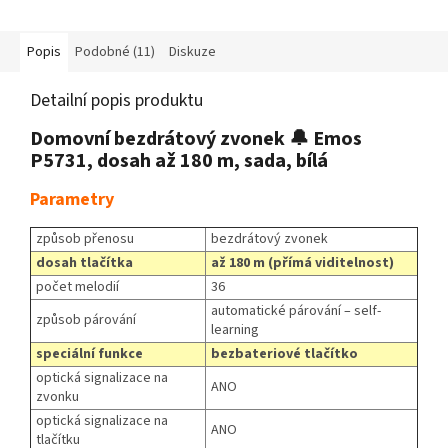
Popis
Podobné (11)
Diskuze
Detailní popis produktu
Domovní bezdrátový zvonek 🔔 Emos
P5731, dosah až 180 m, sada, bílá
Parametry
způsob přenosu
bezdrátový zvonek
dosah tlačítka
až 180 m (přímá viditelnost)
počet melodií
36
automatické párování – self-
způsob párování
learning
speciální funkce
bezbateriové tlačítko
optická signalizace na
ANO
zvonku
optická signalizace na
ANO
tlačítku