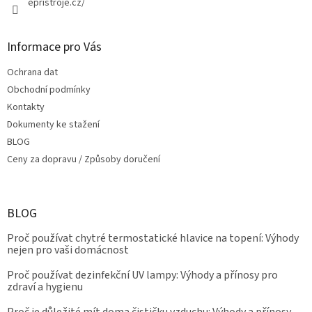
epristroje.cz/
Informace pro Vás
Ochrana dat
Obchodní podmínky
Kontakty
Dokumenty ke stažení
BLOG
Ceny za dopravu / Způsoby doručení
BLOG
Proč používat chytré termostatické hlavice na topení: Výhody
nejen pro vaši domácnost
Proč používat dezinfekční UV lampy: Výhody a přínosy pro
zdraví a hygienu
Proč je důležité mít doma čističku vzduchu: Výhody a přínosy