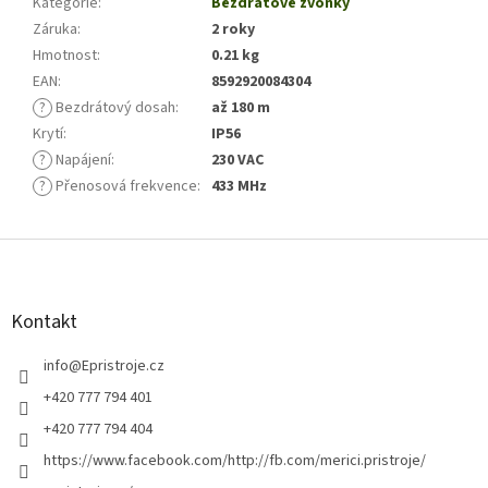
Kategorie
:
Bezdrátové zvonky
Záruka
:
2 roky
Hmotnost
:
0.21 kg
EAN
:
8592920084304
?
Bezdrátový dosah
:
až 180 m
Krytí
:
IP56
?
Napájení
:
230 VAC
?
Přenosová frekvence
:
433 MHz
Z
á
p
a
Kontakt
t
í
info
@
Epristroje.cz
+420 777 794 401
+420 777 794 404
https://www.facebook.com/http://fb.com/merici.pristroje/