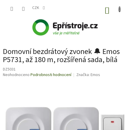
Přejít
na
CZK
NÁKUP
obsah
KOŠÍK
Domovní bezdrátový zvonek 🔔 Emos
P5731, až 180 m, rozšířená sada, bílá
DZ5031
Průměrné
Neohodnoceno
Podrobnosti hodnocení
Značka:
Emos
hodnocení
produktu
je
0,0
z
5
hvězdiček.