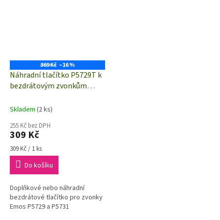
369 Kč
–16 %
Náhradní tlačítko P5729T k
bezdrátovým zvonkům
Emos P5729 a P5731
Skladem
(2 ks)
255 Kč bez DPH
309 Kč
Měrná
309 Kč / 1 ks
cena:
Do košíku
Doplňkové nebo náhradní
bezdrátové tlačítko pro zvonky
Emos P5729 a P5731