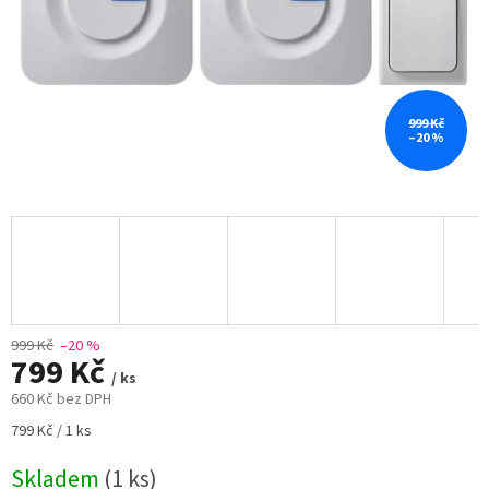
999 Kč
–20 %
999 Kč
–20 %
799 Kč
/ ks
660 Kč bez DPH
Měrná
799 Kč / 1 ks
cena:
Skladem
(1 ks)