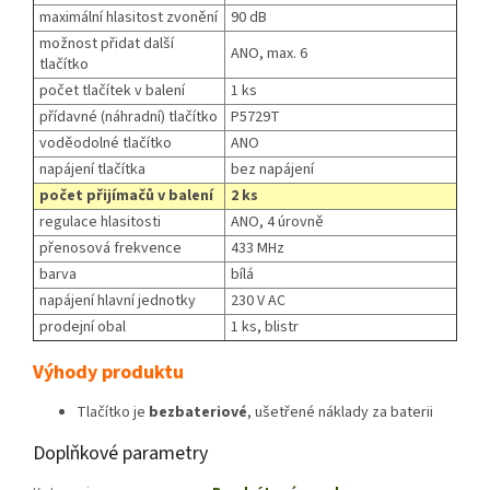
maximální hlasitost zvonění
90 dB
možnost přidat další
ANO, max. 6
tlačítko
počet tlačítek v balení
1 ks
přídavné (náhradní) tlačítko
P5729T
voděodolné tlačítko
ANO
napájení tlačítka
bez napájení
počet přijímačů v balení
2 ks
regulace hlasitosti
ANO, 4 úrovně
přenosová frekvence
433 MHz
barva
bílá
napájení hlavní jednotky
230 V AC
prodejní obal
1 ks, blistr
Výhody produktu
Tlačítko je
bezbateriové
, ušetřené náklady za baterii
Doplňkové parametry