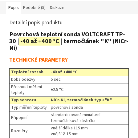
Popis
Podobné (5)
Diskuze
Detailní popis produktu
Povrchová teplotní sonda VOLTCRAFT TP-
30 |
-40 až +400 °C
| termočlánek "K" (NiCr-
Ni)
TECHNICKÉ PARAMETRY
Teplotní rozsah
-40 až +400 °C
Doba odezvy
5 sec.
Přesnost měření
±2.5 °C
teploty
Typ senzoru
NiCr-Ni, termočlánek typu "K"
Typ měření teploty
povrchová sonda
standardizovaná miniaturní
Připojení
termočlánková zástrčka
vnější délka 115 mm
Rozměry
vnější Ø 15 mm