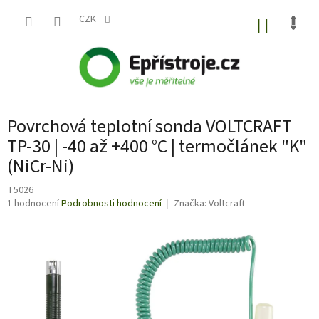
Přejít
na
CZK
NÁKUP
obsah
KOŠÍK
Povrchová teplotní sonda VOLTCRAFT
TP-30 | -40 až +400 °C | termočlánek "K"
(NiCr-Ni)
T5026
Průměrné
1 hodnocení
Podrobnosti hodnocení
Značka:
Voltcraft
hodnocení
produktu
je
5,0
z
5
hvězdiček.