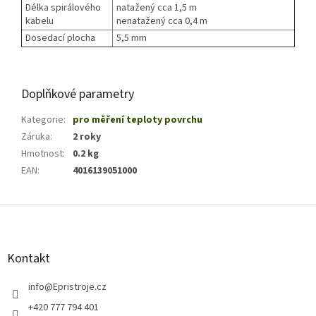
Délka spirálového
natažený cca 1,5 m
kabelu
nenatažený cca 0,4 m
Dosedací plocha
5,5 mm
Doplňkové parametry
Kategorie
:
pro měření teploty povrchu
Záruka
:
2 roky
Hmotnost
:
0.2 kg
EAN
:
4016139051000
Z
á
p
a
Kontakt
t
í
info
@
Epristroje.cz
+420 777 794 401