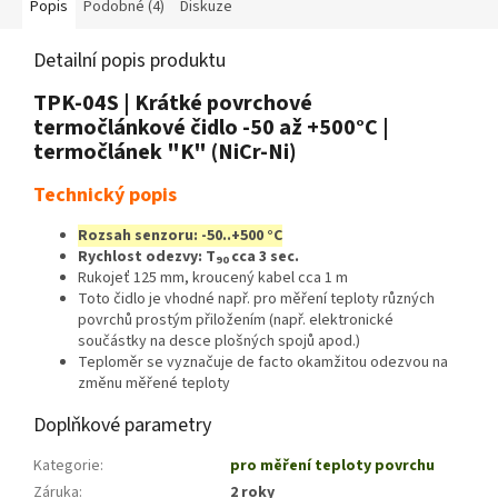
Popis
Podobné (4)
Diskuze
Detailní popis produktu
TPK-04S | Krátké povrchové
termočlánkové čidlo -50 až +500°C |
termočlánek "K" (NiCr-Ni)
Technický popis
Rozsah senzoru: -50..+500 °C
Rychlost odezvy: T
cca 3 sec.
90
Rukojeť 125 mm, kroucený kabel cca 1 m
Toto čidlo je vhodné např. pro měření teploty různých
povrchů prostým přiložením (např. elektronické
součástky na desce plošných spojů apod.)
Teploměr se vyznačuje de facto okamžitou odezvou na
změnu měřené teploty
Doplňkové parametry
Kategorie
:
pro měření teploty povrchu
Záruka
:
2 roky