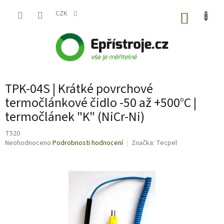
Přejít
na
CZK
NÁKUP
obsah
KOŠÍK
TPK-04S | Krátké povrchové
termočlánkové čidlo -50 až +500°C |
termočlánek "K" (NiCr-Ni)
T520
Průměrné
Neohodnoceno
Podrobnosti hodnocení
Značka:
Tecpel
hodnocení
produktu
je
0,0
z
5
hvězdiček.