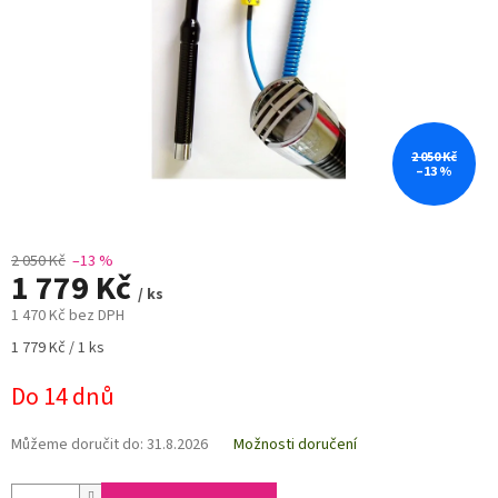
2 050 Kč
–13 %
2 050 Kč
–13 %
1 779 Kč
/ ks
1 470 Kč bez DPH
Měrná
1 779 Kč / 1 ks
cena:
Do 14 dnů
Můžeme doručit do:
31.8.2026
Možnosti doručení