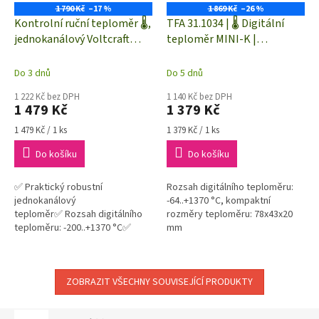
1 790 Kč
–17 %
1 869 Kč
–26 %
Kontrolní ruční teploměr 🌡️,
TFA 31.1034 | 🌡️ Digitální
jednokanálový Voltcraft
teploměr MINI-K |
K101 pro termočlánky typu
jednokanálový
"K"
Do 3 dnů
Do 5 dnů
1 222 Kč bez DPH
1 140 Kč bez DPH
1 479 Kč
1 379 Kč
Měrná
Měrná
1 479 Kč / 1 ks
1 379 Kč / 1 ks
cena:
cena:
Do košíku
Do košíku
✅ Praktický robustní
Rozsah digitálního teploměru:
jednokanálový
-64..+1370 °C, kompaktní
teploměr✅ Rozsah digitálního
rozměry teploměru: 78x43x20
teploměru: -200..+1370 °C✅
mm
Základní přesnost ±0,3%✅
Teploměr je určen pro
termočlánky typu "K" (NiCr-NiAl)
ZOBRAZIT VŠECHNY SOUVISEJÍCÍ PRODUKTY