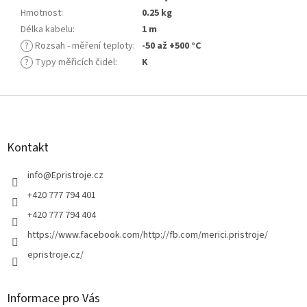
Hmotnost
:
0.25 kg
Délka kabelu
:
1 m
?
Rozsah - měření teploty
:
-50 až +500 °C
?
Typy měřicích čidel
:
K
Z
á
p
a
Kontakt
t
í
info
@
Epristroje.cz
+420 777 794 401
+420 777 794 404
https://www.facebook.com/http://fb.com/merici.pristroje/
epristroje.cz/
Informace pro Vás