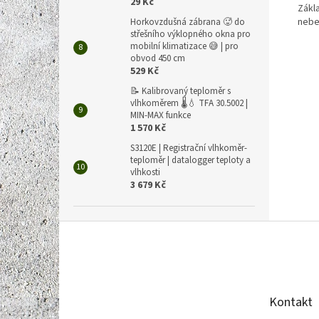
29 Kč
Zákl
nebe
Horkovzdušná zábrana 🥵 do
střešního výklopného okna pro
mobilní klimatizace 😅 | pro
obvod 450 cm
529 Kč
📝 Kalibrovaný teploměr s
vlhkoměrem 🌡️💧 TFA 30.5002 |
MIN-MAX funkce
1 570 Kč
S3120E | Registrační vlhkoměr-
teploměr | datalogger teploty a
vlhkosti
3 679 Kč
Z
á
p
a
t
Kontakt
í