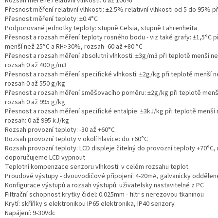
Rozsah měřené relativní vlhkosti: 0 až 100%
Přesnost měření relativní vlhkosti: ±2.5% relativní vlhkosti od 5 do 95% př
Přesnost měření teploty: ±0.4°C
Podporované jednotky teploty: stupně Celsia, stupně Fahrenheita
Přesnost a rozsah měření teploty rosného bodu - viz také grafy: ±1,5°C př
menší než 25°C a RH>30%, rozsah -60 až +80 °C
Přesnost a rozsah měření absolutní vlhkosti: ±3g/m3 při teplotě menší ne
rozsah 0 až 400 g/m3
Přesnost a rozsah měření specifické vlhkosti: ±2g/kg při teplotě menší n
rozsah 0 až 550 g/kg
Přesnost a rozsah měření směšovacího poměru: ±2g/kg při teplotě menš
rozsah 0 až 995 g/kg
Přesnost a rozsah měření specifické entalpie: ±3kJ/kg při teplotě menší 
rozsah: 0 až 995 kJ/kg
Rozsah provozní teploty: -30 až +60°C
Rozsah provozní teploty v okolí hlavice: do +60°C
Rozsah provozní teploty: LCD displeje čitelný do provozní teploty +70°C,
doporučujeme LCD vypnout
Teplotní kompenzace senzoru vlhkosti: v celém rozsahu teplot
Proudové výstupy - dvouvodičové připojení: 4-20mA, galvanicky oddělen
Konfigurace výstupů a rozsah výstupů: uživatelsky nastavitelné z PC
Filtrační schopnost krytky čidel: 0.025mm - filtr s nerezovou tkaninou
Krytí: skříňky s elektronikou IP65 elektronika, IP40 senzory
Napájení: 9-30Vdc