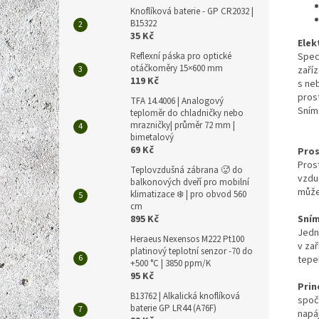
Knoflíková baterie - GP CR2032 |
B15322
35 Kč
Elek
Reflexní páska pro optické
Speci
otáčkoměry 15×600 mm
zaří
119 Kč
s ne
pros
TFA 14.4006 | Analogový
Sním
teploměr do chladničky nebo
mrazničky| průměr 72 mm |
bimetalový
69 Kč
Pros
Pros
Teplovzdušná zábrana 🥵 do
vzdu
balkonových dveří pro mobilní
může
klimatizace ❄️ | pro obvod 560
cm
895 Kč
Sním
Jedn
Heraeus Nexensos M222 Pt100
v zař
platinový teplotní senzor -70 do
tepe
+500 °C | 3850 ppm/K
95 Kč
Prin
B13762 | Alkalická knoflíková
spoč
baterie GP LR44 (A76F)
napá