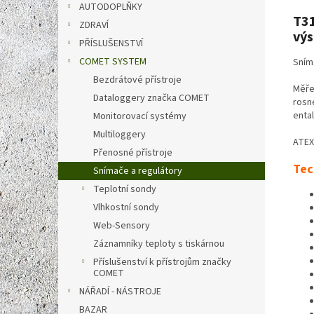
AUTODOPLŇKY
T31
ZDRAVÍ
vý
PŘÍSLUŠENSTVÍ
COMET SYSTEM
Sním
Bezdrátové přístroje
Měřen
Dataloggery značka COMET
rosn
ental
Monitorovací systémy
Multiloggery
ATEX
Přenosné přístroje
Tec
Snímače a regulátory
Teplotní sondy
Vlhkostní sondy
Web-Sensory
Záznamníky teploty s tiskárnou
Příslušenství k přístrojům značky
COMET
NÁŘADÍ - NÁSTROJE
BAZAR