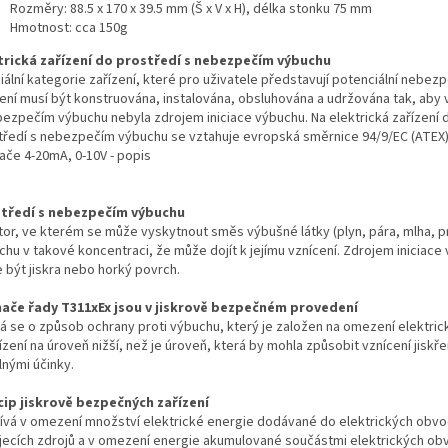
Rozměry: 88.5 x 170 x 39.5 mm (Š x V x H), délka stonku 75 mm
Hmotnost: cca 150g
trická zařízení do prostředí s nebezpečím výbuchu
ální kategorie zařízení, které pro uživatele představují potenciální nebez
zení musí být konstruována, instalována, obsluhována a udržována tak, aby 
bezpečím výbuchu nebyla zdrojem iniciace výbuchu. Na elektrická zařízení 
tředí s nebezpečím výbuchu se vztahuje evropská směrnice 94/9/EC (ATEX)
ače 4-20mA, 0-10V - popis
tředí s nebezpečím výbuchu
tor, ve kterém se může vyskytnout směs výbušné látky (plyn, pára, mlha, p
chu v takové koncentraci, že může dojít k jejímu vznícení. Zdrojem iniciace
 být jiskra nebo horký povrch.
ače řady T311xEx jsou v jiskrově bezpečném provedení
á se o způsob ochrany proti výbuchu, který je založen na omezení elektric
ízení na úroveň nižší, než je úroveň, která by mohla způsobit vznícení jisk
lnými účinky.
cip jiskrově bezpečných zařízení
ívá v omezení množství elektrické energie dodávané do elektrických obvo
jecích zdrojů a v omezení energie akumulované součástmi elektrických ob