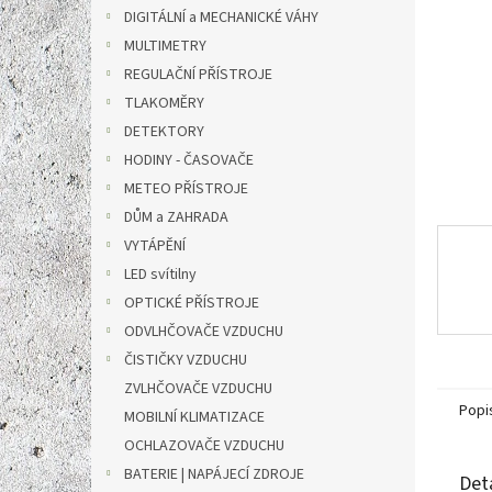
n
DIGITÁLNÍ a MECHANICKÉ VÁHY
e
MULTIMETRY
l
REGULAČNÍ PŘÍSTROJE
TLAKOMĚRY
DETEKTORY
HODINY - ČASOVAČE
METEO PŘÍSTROJE
DŮM a ZAHRADA
VYTÁPĚNÍ
LED svítilny
OPTICKÉ PŘÍSTROJE
ODVLHČOVAČE VZDUCHU
ČISTIČKY VZDUCHU
ZVLHČOVAČE VZDUCHU
Popi
MOBILNÍ KLIMATIZACE
OCHLAZOVAČE VZDUCHU
BATERIE | NAPÁJECÍ ZDROJE
Det