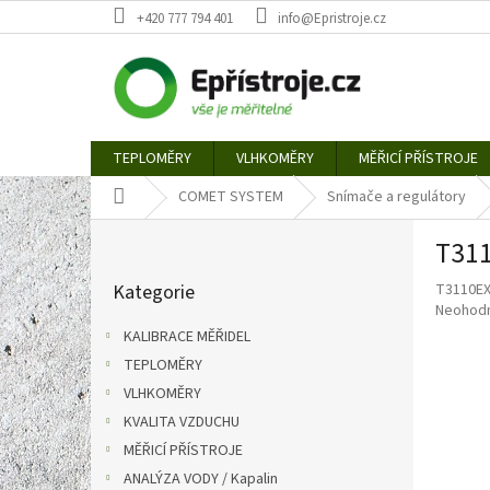
Přejít
+420 777 794 401
info@Epristroje.cz
na
obsah
TEPLOMĚRY
VLHKOMĚRY
MĚŘICÍ PŘÍSTROJE
Domů
COMET SYSTEM
Snímače a regulátory
P
T311
o
Přeskočit
s
Kategorie
T3110E
kategorie
t
Průměr
Neohod
r
hodnoce
KALIBRACE MĚŘIDEL
a
produkt
TEPLOMĚRY
n
je
0,0
VLHKOMĚRY
n
z
í
KVALITA VZDUCHU
5
p
MĚŘICÍ PŘÍSTROJE
hvězdič
a
ANALÝZA VODY / Kapalin