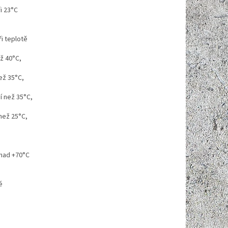
i 23°C
i teplotě
ž 40°C,
ež 35°C,
í než 35°C,
než 25°C,
 nad +70°C
é