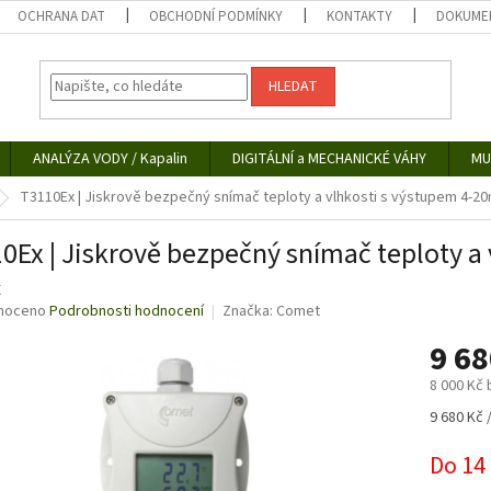
OCHRANA DAT
OBCHODNÍ PODMÍNKY
KONTAKTY
DOKUMEN
HLEDAT
ANALÝZA VODY / Kapalin
DIGITÁLNÍ a MECHANICKÉ VÁHY
MU
T3110Ex | Jiskrově bezpečný snímač teploty a vlhkosti s výstupem 4-2
0Ex | Jiskrově bezpečný snímač teploty a
X
né
noceno
Podrobnosti hodnocení
Značka:
Comet
ní
9 6
u
8 000 Kč
Měrná
9 680 Kč /
cena:
ek.
Do 14