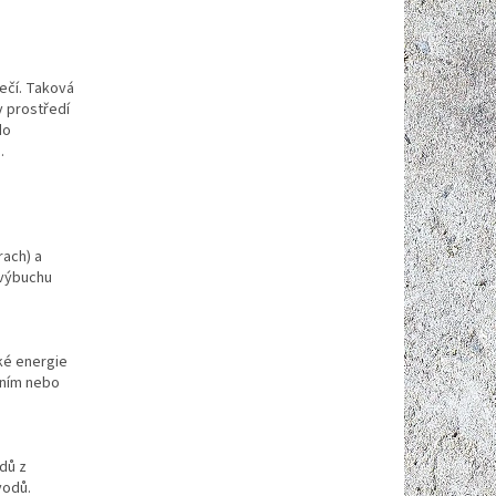
pečí. Taková
v prostředí
do
.
rach) a
 výbuchu
ké energie
řením nebo
dů z
vodů.