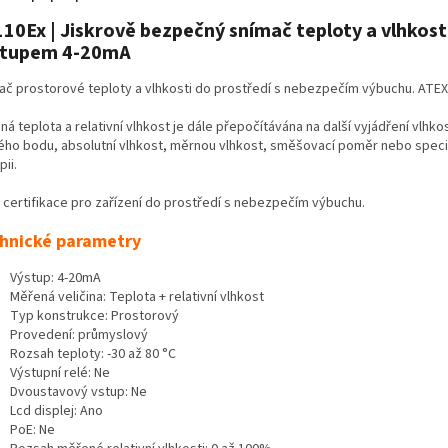
10Ex | Jiskrově bezpečný snímač teploty a vlhkosti
stupem 4-20mA
ač prostorové teploty a vlhkosti do prostředí s nebezpečím výbuchu. ATEX c
á teplota a relativní vlhkost je dále přepočítávána na další vyjádření vlhkos
ého bodu, absolutní vlhkost, měrnou vlhkost, směšovací poměr nebo speci
pii.
 certifikace pro zařízení do prostředí s nebezpečím výbuchu.
hnické parametry
Výstup: 4-20mA
Měřená veličina: Teplota + relativní vlhkost
Typ konstrukce: Prostorový
Provedení: průmyslový
Rozsah teploty: -30 až 80 °C
Výstupní relé: Ne
Dvoustavový vstup: Ne
Lcd displej: Ano
PoE: Ne