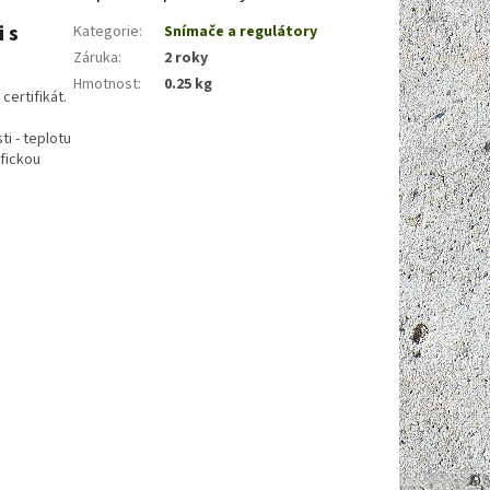
 s
Kategorie
:
Snímače a regulátory
Záruka
:
2 roky
Hmotnost
:
0.25 kg
ertifikát.
ti - teplotu
fickou